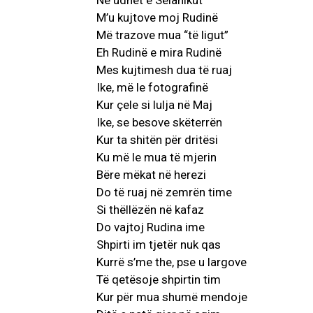
Në udhët e Selanikut
M’u kujtove moj Rudinë
Më trazove mua “të ligut”
Eh Rudinë e mira Rudinë
Mes kujtimesh dua të ruaj
Ike, më le fotografinë
Kur çele si lulja në Maj
Ike, se besove skëterrën
Kur ta shitën për dritësi
Ku më le mua të mjerin
Bëre mëkat në herezi
Do të ruaj në zemrën time
Si thëllëzën në kafaz
Do vajtoj Rudina ime
Shpirti im tjetër nuk qas
Kurrë s’me the, pse u largove
Të qetësoje shpirtin tim
Kur për mua shumë mendoje