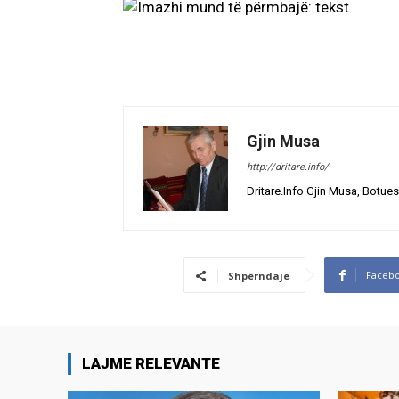
Gjin Musa
http://dritare.info/
Dritare.Info Gjin Musa, Botues
Faceb
Shpërndaje
LAJME RELEVANTE