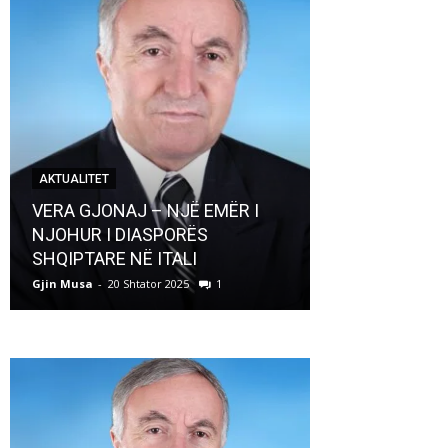
AKTUALITET
AKTUALITET
VERA GJONAJ – NJË EMËR I
NJOHUR I DIASPORËS
Pregaditi Gji
SHQIPTARE NË ITALI
Shtator 2025
Gjin Musa
-
20 Shtator 2025
1
Gjin Musa
-
8 Shtat