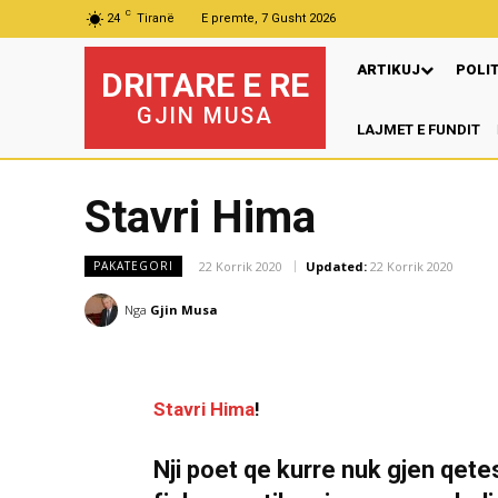
C
24
Tiranë
E premte, 7 Gusht 2026
ARTIKUJ
POLI
DRITARE E RE
GJIN MUSA
LAJMET E FUNDIT
Pr
Stavri Hima
22 Korrik 2020
Updated:
22 Korrik 2020
PAKATEGORI
Nga
Gjin Musa
Stavri Hima
!
Nji poet qe kurre nuk gjen qete