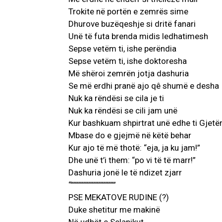
Trokite në portën e zemrës sime
Dhurove buzëqeshje si dritë fanari
Unë të futa brenda midis ledhatimesh
Sepse vetëm ti, ishe perëndia
Sepse vetëm ti, ishe doktoresha
Më shëroi zemrën jotja dashuria
Se më erdhi pranë ajo qê shumë e desha
Nuk ka rëndësi se cila je ti
Nuk ka rëndësi se cili jam unë
Kur bashkuam shpirtrat unë edhe ti Gjet
Mbase do e gjejmë në këtë behar
Kur ajo të më thotë: “eja, ja ku jam!”
Dhe unë t’i them: “po vi të të marr!”
Dashuria jonë le të ndizet zjarr
“””””””””””””””””””
PSE MEKATOVE RUDINE (?)
Duke shetitur me makinë