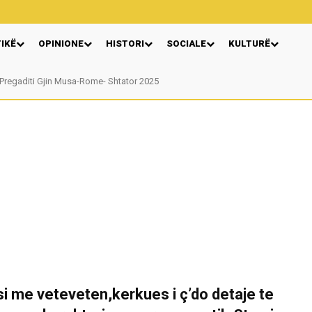
TIKË
OPINIONE
HISTORI
SOCIALE
KULTURË
egaditi Gjin Musa-Rome- Shtator 2025
Nga: Ndue Dedaj
si me veteveten,kerkues i ç’do detaje te