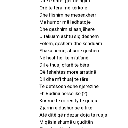
Ditë e natë gjer në agim
Orë të tëra më kërkoje
Dhe flisnim në mesenxherr
Me humor më ledhatoje
Dhe qeshnim si asnjëherë
U takuam ashtu siç deshëm
Folëm, qeshëm dhe kënduam
Shaka bëmë, shumë qeshëm
Në heshtje ike m’at’anë
Dil e thuaj çfarë të bëra
Që fshehtas more arratinë
Dil dhe m’i thuaj të tëra
Të qetësosh edhe njerëzinë
Eh Rudina përse ike (?)
Kur më të mirën ty të quaja
Zjarrin e dashurisë e fike
Atë ditë që ndezur doja ta ruaja
Miqësia shumë u çuditën