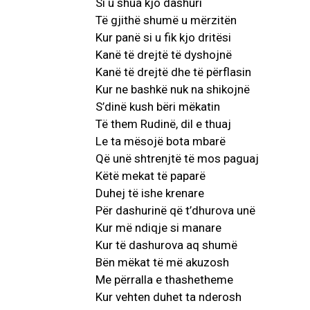
Si u shua kjo dashuri
Të gjithë shumë u mërzitën
Kur panë si u fik kjo dritësi
Kanë të drejtë të dyshojnë
Kanë të drejtë dhe të përflasin
Kur ne bashkë nuk na shikojnë
S’dinë kush bëri mëkatin
Të them Rudinë, dil e thuaj
Le ta mësojë bota mbarë
Që unë shtrenjtë të mos paguaj
Këtë mekat të paparë
Duhej të ishe krenare
Për dashurinë që t’dhurova unë
Kur më ndiqje si manare
Kur të dashurova aq shumë
Bën mëkat të më akuzosh
Me përralla e thashetheme
Kur vehten duhet ta nderosh