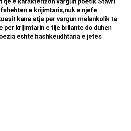
n qe e karakterizon vargun poetik.Stavri
 fshehten e krijimtaris,nuk e njefe
xuesit kane etje per vargun melankolik te
per krijimtarin e tije brilante do duhen
oezia eshte bashkeudhtaria e jetes