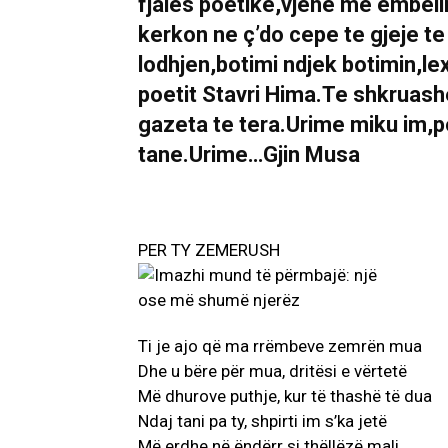
fjales poetike,vjene me embeli
kerkon ne ç’do cepe te gjeje te
lodhjen,botimi ndjek botimin,le
poetit Stavri Hima.Te shkruashe 
gazeta te tera.Urime miku im,p
tane.Urime…Gjin Musa
PER TY ZEMERUSH
Ti je ajo që ma rrëmbeve zemrën mua
Dhe u bëre për mua, dritësi e vërtetë
Më dhurove puthje, kur të thashë të dua
Ndaj tani pa ty, shpirti im s’ka jetë
Më erdhe në ëndërr si thëllëzë mali