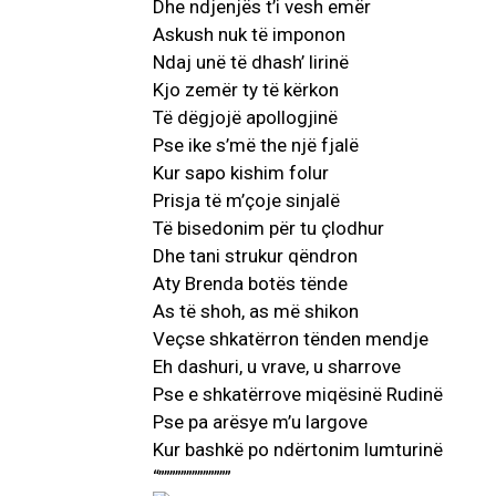
Dhe ndjenjës t’i vesh emër
Askush nuk të imponon
Ndaj unë të dhash’ lirinë
Kjo zemër ty të kërkon
Të dëgjojë apollogjinë
Pse ike s’më the një fjalë
Kur sapo kishim folur
Prisja të m’çoje sinjalë
Të bisedonim për tu çlodhur
Dhe tani strukur qëndron
Aty Brenda botës tënde
As të shoh, as më shikon
Veçse shkatërron tënden mendje
Eh dashuri, u vrave, u sharrove
Pse e shkatërrove miqësinë Rudinë
Pse pa arësye m’u largove
Kur bashkë po ndërtonim lumturinë
“”””””””””””””