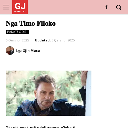
GJ
DRITARE E RE
𝐍𝐠𝐚 𝐓𝐢𝐦𝐨 𝐅𝐥𝐥𝐨𝐤𝐨
PAKATEGORI
5 Qershor 2025
Updated:
5 Qershor 2025
Nga
Gjin Musa