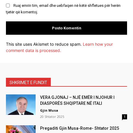
Ruaj emrin tim, email dhe uebfaqen në këtë shfletues për herën
tjetër që komentoj.
This site uses Akismet to reduce spam.
Learn how your
comment data is processed.
SHKRIMET E FUNDIT
VERA GJONAJ – NJË EMËR I NJOHUR I
DIASPORËS SHQIPTARE NË ITALI
Gjin Musa
20 Shtator 2025
1
Pregaditi Gjin Musa-Rome- Shtator 2025