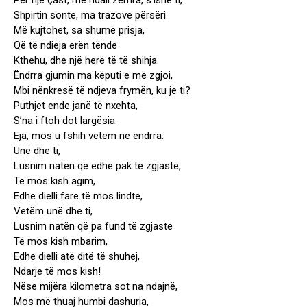
Për një çast, më ndali zemra, s’ishe ti,
Shpirtin sonte, ma trazove përsëri.
Më kujtohet, sa shumë prisja,
Që të ndieja erën tënde
Kthehu, dhe një herë të të shihja.
Ëndrra gjumin ma këputi e më zgjoi,
Mbi nënkresë të ndjeva frymën, ku je ti?
Puthjet ende janë të nxehta,
S’na i ftoh dot largësia.
Eja, mos u fshih vetëm në ëndrra.
Unë dhe ti,
Lusnim natën që edhe pak të zgjaste,
Të mos kish agim,
Edhe dielli fare të mos lindte,
Vetëm unë dhe ti,
Lusnim natën që pa fund të zgjaste
Të mos kish mbarim,
Edhe dielli atë ditë të shuhej,
Ndarje të mos kish!
Nëse mijëra kilometra sot na ndajnë,
Mos më thuaj humbi dashuria,