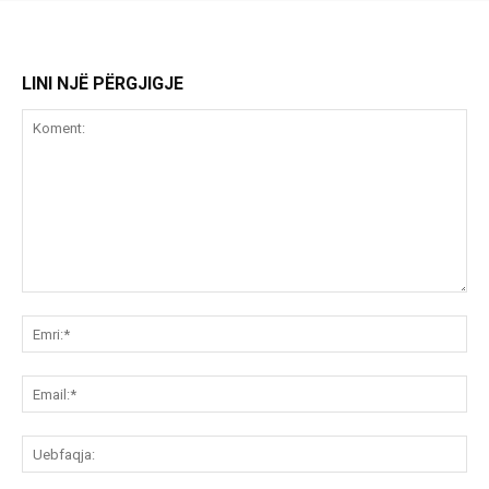
LINI NJË PËRGJIGJE
Koment:
Emr
Ema
Ue