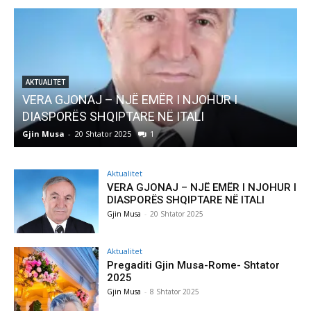
AKTUALITET
VERA GJONAJ – NJË EMËR I NJOHUR I
DIASPORËS SHQIPTARE NË ITALI
Gjin Musa
-
20 Shtator 2025
1
G
Aktualitet
VERA GJONAJ – NJË EMËR I NJOHUR I
DIASPORËS SHQIPTARE NË ITALI
Gjin Musa
-
20 Shtator 2025
Aktualitet
Pregaditi Gjin Musa-Rome- Shtator
2025
Gjin Musa
-
8 Shtator 2025