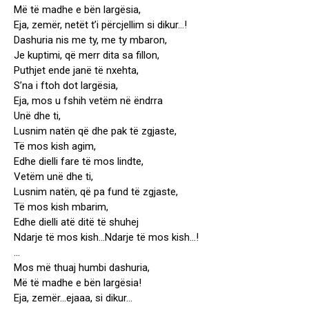
Më të madhe e bën largësia,
Eja, zemër, netët t’i përcjellim si dikur…!
Dashuria nis me ty, me ty mbaron,
Je kuptimi, që merr dita sa fillon,
Puthjet ende janë të nxehta,
S’na i ftoh dot largësia,
Eja, mos u fshih vetëm në ëndrra
Unë dhe ti,
Lusnim natën që dhe pak të zgjaste,
Të mos kish agim,
Edhe dielli fare të mos lindte,
Vetëm unë dhe ti,
Lusnim natën, që pa fund të zgjaste,
Të mos kish mbarim,
Edhe dielli atë ditë të shuhej
Ndarje të mos kish…Ndarje të mos kish…!
…
Mos më thuaj humbi dashuria,
Më të madhe e bën largësia!
Eja, zemër…ejaaa, si dikur…