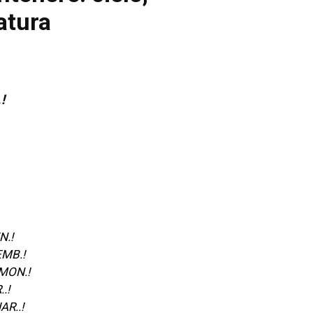
!
.!
MB.!
MON.!
.!
R..!