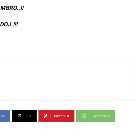
MBRO..!!
OJ.!!!
ook
X
Pinterest
WhatsApp