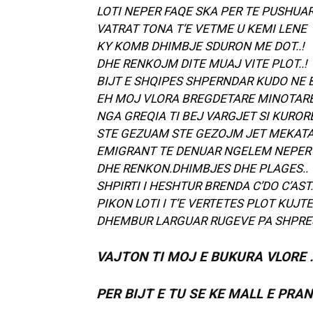
LOTI NEPER FAQE SKA PER TE PUSHUAR.
VATRAT TONA T’E VETME U KEMI LENE
KY KOMB DHIMBJE SDURON ME DOT..!
DHE RENKOJM DITE MUAJ VITE PLOT..!
BIJT E SHQIPES SHPERNDAR KUDO NE BO
EH MOJ VLORA BREGDETARE MINOTARE 
NGA GREQIA TI BEJ VARGJET SI KURORΕ
STE GEZUAM STE GEZOJM JET MEKATAR
EMIGRANT TE DENUAR NGELEM NEPER 
DHE RENKON.DHIMBJES DHE PLAGES..
SHPIRTI I HESHTUR BRENDA C’DO C’AST..
PIKON LOTI I T’E VERTETES PLOT KUJTE
DHEMBUR LARGUAR RUGEVE PA SHPRES .
VAJTON TI MOJ E BUKURA VLORE .
PER BIJT E TU SE KE MALL E PRAN I