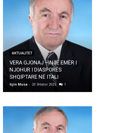
AKTUALITET
AKTUALITET
VERA GJONAJ – NJË EMËR I
NJOHUR I DIASPORËS
Pregaditi Gji
SHQIPTARE NË ITALI
Shtator 2025
Gjin Musa
-
20 Shtator 2025
1
Gjin Musa
-
8 Shtat