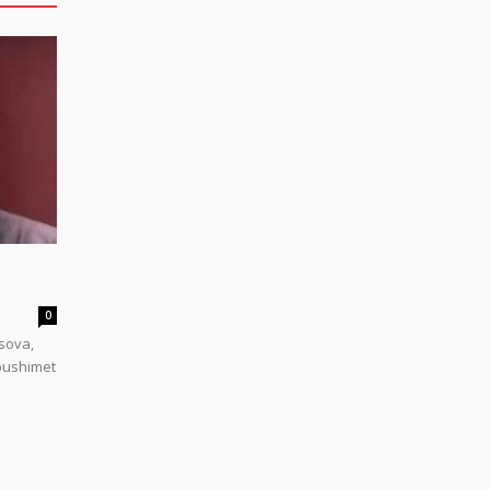
0
sova,
 pushimet