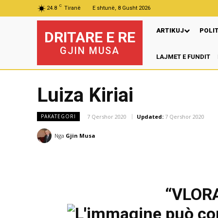
C
24.8
Tiranë
E shtunë, 8 Gusht 2026
ARTIKUJ
POLI
DRITARE E RE
GJIN MUSA
LAJMET E FUNDIT
P
Luiza Kiriai
7 Qershor 2020
Updated:
7 Qershor 2020
PAKATEGORI
Nga
Gjin Musa
“VLORA