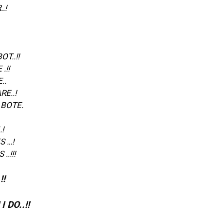
.!
T..!!
.!!
..
E..!
BOTE.
!
S …!
.!!!
!!
 DO..!!