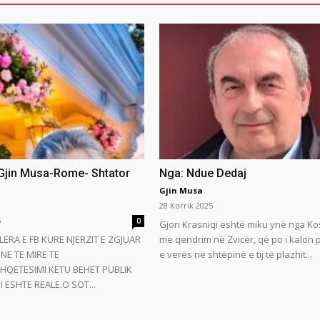
 Gjin Musa-Rome- Shtator
Nga: Ndue Dedaj
Gjin Musa
28 Korrik 2025
5
0
Gjon Krasniqi është miku ynë nga Ko
LERA E FB KURE NJERZIT E ZGJUAR
me qendrim në Zvicër, që po i kalon
NE TE MIRE TE
e verës në shtëpinë e tij të plazhit...
HQETESIMI KETU BEHET PUBLIK
 ESHTE REALE.O SOT...