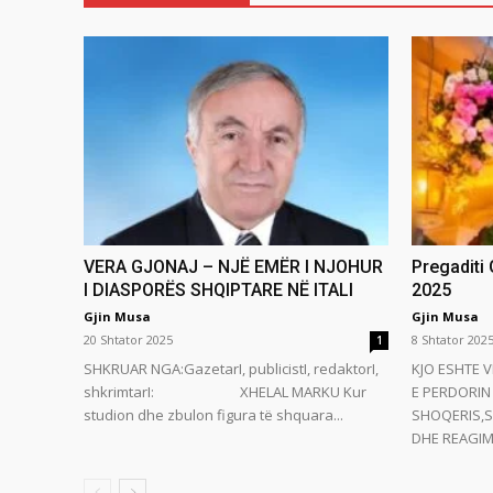
VERA GJONAJ – NJË EMËR I NJOHUR
Pregaditi
I DIASPORËS SHQIPTARE NË ITALI
2025
Gjin Musa
Gjin Musa
20 Shtator 2025
8 Shtator 202
1
SHKRUAR NGA:GazetarI, publicistI, redaktorI,
KJO ESHTE V
shkrimtarI: XHELAL MARKU Kur
E PERDORIN 
studion dhe zbulon figura të shquara...
SHOQERIS,S
DHE REAGIMI