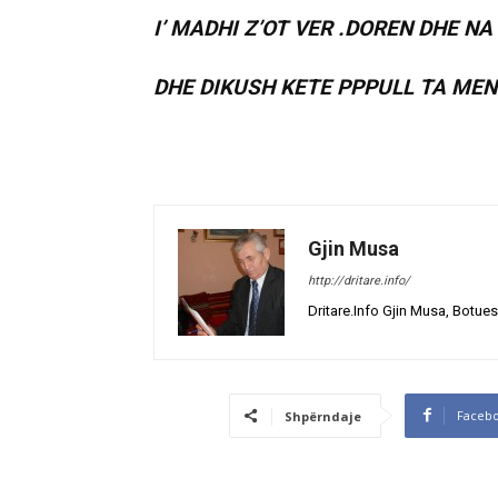
I’ MADHI Z’OT VER .DOREN DHE NA 
DHE DIKUSH KETE PPPULL TA MEND
Gjin Musa
http://dritare.info/
Dritare.Info Gjin Musa, Botues
Faceb
Shpërndaje