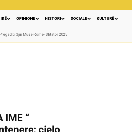
TIKË
OPINIONE
HISTORI
SOCIALE
KULTURË
regaditi Gjin Musa-Rome- Shtator 2025
Nga: Ndue Dedaj
 IME “