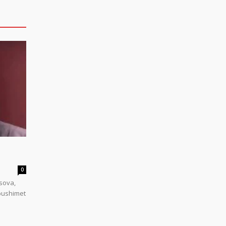
0
sova,
 pushimet