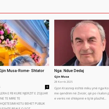
 Gjin Musa-Rome- Shtator
Nga: Ndue Dedaj
Gjin Musa
28 Korrik 2025
5
0
Gjon Krasniqi është miku ynë nga Ko
LERA E FB KURE NJERZIT E ZGJUAR
me qendrim në Zvicër, që po i kalon
NE TE MIRE TE
e verës në shtëpinë e tij të plazhit...
HQETESIMI KETU BEHET PUBLIK
 ESHTE REALE.O SOT...