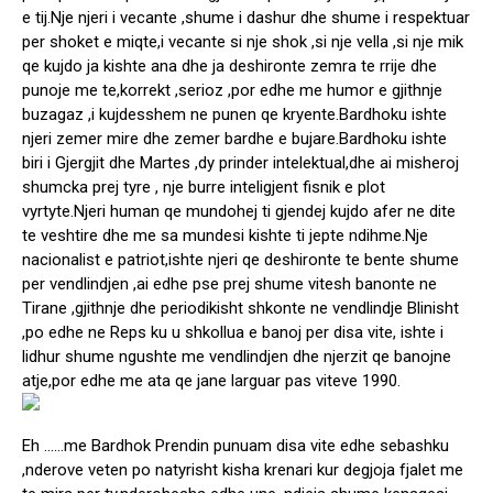
e tij.Nje njeri i vecante ,shume i dashur dhe shume i respektuar
per shoket e miqte,i vecante si nje shok ,si nje vella ,si nje mik
qe kujdo ja kishte ana dhe ja deshironte zemra te rrije dhe
punoje me te,korrekt ,serioz ,por edhe me humor e gjithnje
buzagaz ,i kujdesshem ne punen qe kryente.Bardhoku ishte
njeri zemer mire dhe zemer bardhe e bujare.Bardhoku ishte
biri i Gjergjit dhe Martes ,dy prinder intelektual,dhe ai misheroj
shumcka prej tyre , nje burre inteligjent fisnik e plot
vyrtyte.Njeri human qe mundohej ti gjendej kujdo afer ne dite
te veshtire dhe me sa mundesi kishte ti jepte ndihme.Nje
nacionalist e patriot,ishte njeri qe deshironte te bente shume
per vendlindjen ,ai edhe pse prej shume vitesh banonte ne
Tirane ,gjithnje dhe periodikisht shkonte ne vendlindje Blinisht
,po edhe ne Reps ku u shkollua e banoj per disa vite, ishte i
lidhur shume ngushte me vendlindjen dhe njerzit qe banojne
atje,por edhe me ata qe jane larguar pas viteve 1990.
Eh ……me Bardhok Prendin punuam disa vite edhe sebashku
,nderove veten po natyrisht kisha krenari kur degjoja fjalet me