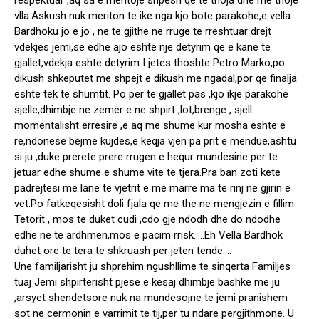
respektuar ,aq sa e meritoje shpesh qe te thoja dhe me thoje
vlla.Askush nuk meriton te ike nga kjo bote parakohe,e vella
Bardhoku jo e jo , ne te gjithe ne rruge te rreshtuar drejt
vdekjes jemi,se edhe ajo eshte nje detyrim qe e kane te
gjallet,vdekja eshte detyrim I jetes thoshte Petro Marko,po
dikush shkeputet me shpejt e dikush me ngadal,por qe finalja
eshte tek te shumtit. Po per te gjallet pas ,kjo ikje parakohe
sjelle,dhimbje ne zemer e ne shpirt ,lot,brenge , sjell
momentalisht erresire ,e aq me shume kur mosha eshte e
re,ndonese bejme kujdes,e keqja vjen pa prit e mendue,ashtu
si ju ,duke prerete prere rrugen e hequr mundesine per te
jetuar edhe shume e shume vite te tjera.Pra ban zoti kete
padrejtesi me lane te vjetrit e me marre ma te rinj ne gjirin e
vet.Po fatkeqesisht doli fjala qe me the ne mengjezin e fillim
Tetorit , mos te duket cudi ,cdo gje ndodh dhe do ndodhe
edhe ne te ardhmen,mos e pacim rrisk…..Eh Vella Bardhok
duhet ore te tera te shkruash per jeten tende….
Une familjarisht ju shprehim ngushllime te sinqerta Familjes
tuaj Jemi shpirterisht pjese e kesaj dhimbje bashke me ju
,arsyet shendetsore nuk na mundesojne te jemi pranishem
sot ne cermonin e varrimit te tij,per tu ndare pergjithmone. U