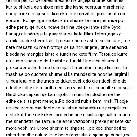
te mira per ty,nderohesha edhe une ,ndjeja shume kenaqesi
kur te shikoja qe shkoje mire dhe kishe ndertuar mardhenie
shoqerore e miqesore korrekte me njerzit ne pune,ashtu me
eproret. Po nje nga shoket e mi shume te mire per mua po
edhe per ty qe nuk u ndave deri ne vdekje ishte edhe Sytki
Fanaj ,i cili ndrroj jete paapritur ne kete fillim Tetori ,nga ky
armik I padukshem .Ishe I prekur shume ashtu si dhe une , me
bere mesazh ku me njoftoje se ka ndruar jete , dhe sebashku
biseda ne mengjes ishte e fundit ne kete fillim Tetori,qe kurre
as e imagjinoja se do te ishte e fundit. Une isha shume I
prekur por edhe ti ,me fole mjaft I merzitur ,madje kur une te
thash se po cuditem shume si ka mundesi te ndodhe largimi I
tij nga jeta ,me the ,mos te duket cudi ,cdo gje ndodh dhe do
ndodhe edhe ne te ardhmen ,zeri yt ishte si i ngadalte e jo si ai
Bardhoku capken qe kam njohur ,mund te ndodhe me the
edhe qe s’ ta pret mendja .Po do zoti nuk e kemi rrisk .Ti doje
qe dhe zemra ma donte qe te ishim sebashku ne percjellejen
e shokut tone ne Kukes ,por edhe une e kisha nje hall te madh
me shendetin ,ne familje qe ende vazhdon,u preke per kete kur
more vesh ,me urove sherim te shpejte…..po keq shendeti te
mberthen dhe nuk te le te besh respektin e njetin qe duhet ,me