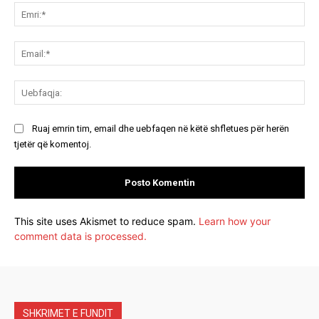
Emr
Ema
Ue
Ruaj emrin tim, email dhe uebfaqen në këtë shfletues për herën
tjetër që komentoj.
This site uses Akismet to reduce spam.
Learn how your
comment data is processed.
SHKRIMET E FUNDIT