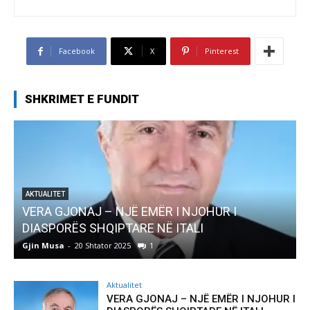
Facebook
X
Pinterest
SHKRIMET E FUNDIT
AKTUALITET
Pregaditi Gjin Musa-Rome- Shtator 2025
Gjin Musa
-
8 Shtator 2025
0
Aktualitet
VERA GJONAJ – NJË EMËR I NJOHUR I