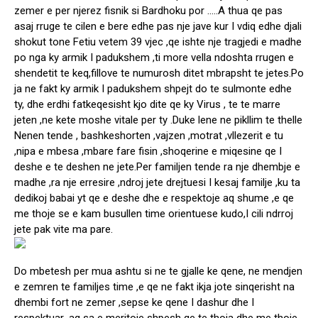
zemer e per njerez fisnik si Bardhoku por …..A thua qe pas
asaj rruge te cilen e bere edhe pas nje jave kur I vdiq edhe djali
shokut tone Fetiu vetem 39 vjec ,qe ishte nje tragjedi e madhe
po nga ky armik I padukshem ,ti more vella ndoshta rrugen e
shendetit te keq,fillove te numurosh ditet mbrapsht te jetes.Po
ja ne fakt ky armik I padukshem shpejt do te sulmonte edhe
ty, dhe erdhi fatkeqesisht kjo dite qe ky Virus , te te marre
jeten ,ne kete moshe vitale per ty .Duke lene ne pikllim te thelle
Nenen tende , bashkeshorten ,vajzen ,motrat ,vllezerit e tu
,nipa e mbesa ,mbare fare fisin ,shoqerine e miqesine qe I
deshe e te deshen ne jete.Per familjen tende ra nje dhembje e
madhe ,ra nje erresire ,ndroj jete drejtuesi I kesaj familje ,ku ta
dedikoj babai yt qe e deshe dhe e respektoje aq shume ,e qe
me thoje se e kam busullen time orientuese kudo,I cili ndrroj
jete pak vite ma pare.
Do mbetesh per mua ashtu si ne te gjalle ke qene, ne mendjen
e zemren te familjes time ,e qe ne fakt ikja jote sinqerisht na
dhembi fort ne zemer ,sepse ke qene I dashur dhe I