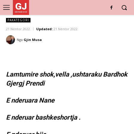
GJ
DRITARE E RE
PAKATEGORI
21 Nëntor 2022
Updated:
21 Nëntor 2022
Nga
Gjin Musa
Lamtumire shok,vella ,ushtaraku Bardhok
Gjergj Prendi
E nderuara Nane
E nderuar bashkeshortja .