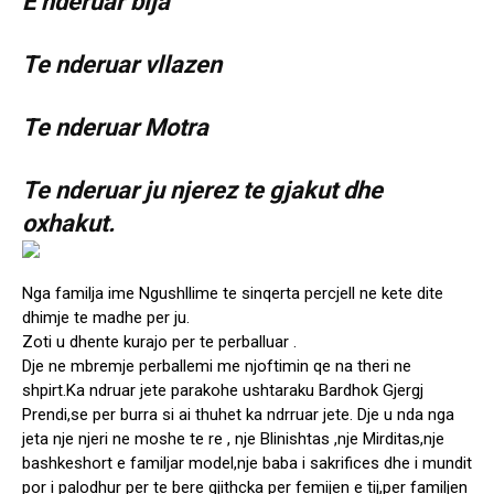
E nderuar bija
Te nderuar vllazen
Te nderuar Motra
Te nderuar ju njerez te gjakut dhe
oxhakut.
Nga familja ime Ngushllime te sinqerta percjell ne kete dite
dhimje te madhe per ju.
Zoti u dhente kurajo per te perballuar .
Dje ne mbremje perballemi me njoftimin qe na theri ne
shpirt.Ka ndruar jete parakohe ushtaraku Bardhok Gjergj
Prendi,se per burra si ai thuhet ka ndrruar jete. Dje u nda nga
jeta nje njeri ne moshe te re , nje Blinishtas ,nje Mirditas,nje
bashkeshort e familjar model,nje baba i sakrifices dhe i mundit
por i palodhur per te bere gjithcka per femijen e tij,per familjen