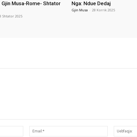
i Gjin Musa-Rome- Shtator
Nga: Ndue Dedaj
Gjin Musa
-
28 Korrik 2025
8 Shtator 2025
Emri:*
Email:*