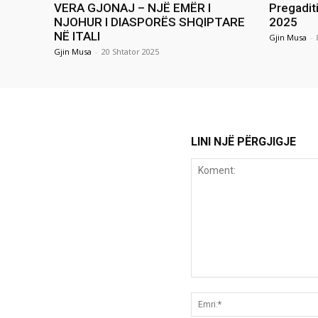
VERA GJONAJ – NJË EMËR I
Pregadit
NJOHUR I DIASPORËS SHQIPTARE
2025
NË ITALI
Gjin Musa
-
Gjin Musa
-
20 Shtator 2025
LINI NJË PËRGJIGJE
Koment: