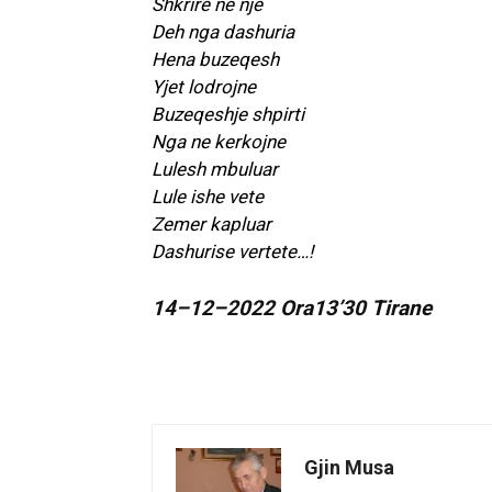
Shkrire ne nje
Deh nga dashuria
Hena buzeqesh
Yjet lodrojne
Buzeqeshje shpirti
Nga ne kerkojne
Lulesh mbuluar
Lule ishe vete
Zemer kapluar
Dashurise vertete…!
14–12–2022 Ora13’30 Tirane
Gjin Musa