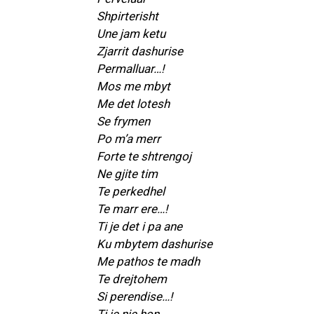
Shpirterisht
Une jam ketu
Zjarrit dashurise
Permalluar…!
Mos me mbyt
Me det lotesh
Se frymen
Po m’a merr
Forte te shtrengoj
Ne gjite tim
Te perkedhel
Te marr ere…!
Ti je det i pa ane
Ku mbytem dashurise
Me pathos te madh
Te drejtohem
Si perendise…!