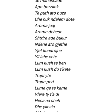
Je manushaqe
Apo borzilok
Te puth ato buze
Dhe nuk ndalem dote
Aroma juaj
Arome dehese
Shtrire aqe bukur
Ndene ato gjethe
Yjet kundrojne
Yll ishe vete
Lum kush te beri
Lum kush do t’kete
Trupi yte
Trupe peri
Lume qe te kame
Vlere ty t’a di
Hena na sheh
Dhe yllesia