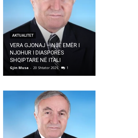
AKTUALITET
AKTUALITET
VERA GJONAJ – NJË EMËR I
NJOHUR I DIASPORËS
Pregaditi Gji
SHQIPTARE NË ITALI
Shtator 2025
Gjin Musa
-
20 Shtator 2025
1
Gjin Musa
-
8 Shtat