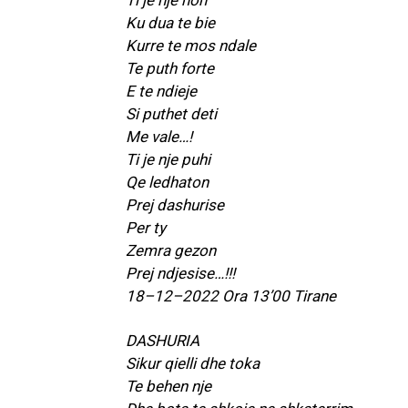
Ti je nje hon
Ku dua te bie
Kurre te mos ndale
Te puth forte
E te ndieje
Si puthet deti
Me vale…!
Ti je nje puhi
Qe ledhaton
Prej dashurise
Per ty
Zemra gezon
Prej ndjesise…!!!
18–12–2022 Ora 13’00 Tirane
DASHURIA
Sikur qielli dhe toka
Te behen nje