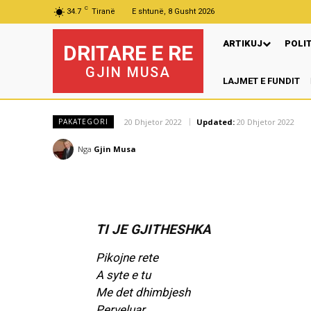
C
34.7
Tiranë
E shtunë, 8 Gusht 2026
ARTIKUJ
POLI
DRITARE E RE
GJIN MUSA
LAJMET E FUNDIT
P
20 Dhjetor 2022
Updated:
20 Dhjetor 2022
PAKATEGORI
Nga
Gjin Musa
TI JE GJITHESHKA
Pikojne rete
A syte e tu
Me det dhimbjesh
Perveluar