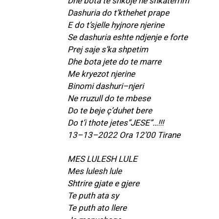
Dhe bota te shkoje ne shkaterrim
Dashuria do t’kthehet prape
E do t’sjelle hyjnore njerine
Se dashuria eshte ndjenje e forte
Prej saje s’ka shpetim
Dhe bota jete do te marre
Me kryezot njerine
Binomi dashuri–njeri
Ne rruzull do te mbese
Do te beje ç’duhet bere
Do t’i thote jetes”JESE”…!!!
13–13–2022 Ora 12’00 Tirane
MES LULESH LULE
Mes lulesh lule
Shtrire gjate e gjere
Te puth ata sy
Te puth ato llere