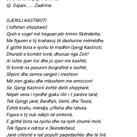
Gj. Dajani……. Zadrime.
GJERGJ KASTRIOTI
( luftetari shqiptare)
Qysh e vogel më treguan për trimin Skënderbe,
Me figuren e tij krahasoj të dashurine mëmëdhe,
E gjithë bota e njohu të madhin Gjergj Kastrioti,
Dhuratë e kombit tonë, dhuruar nga Zoti!
Ai ishte zjarr lisi dhe jo zjarr me kashtë,
Si komb na pasuron biografinë e lashtë,
Shpirti dhe zemra vargjet i rreshton
Më zien gjaku dhe mbushem me emocion!
Se, Gjergj Kastrioti është dielli shqiptarë,
Nëpër vena i rrjedhë gjaku iIlir i t`parëve tanë,
Tek Gjergji janë; Bardhyli, Genti, dhe Teuta,
Është krahu, mëndja, çiftelia dhe lahuta.
Figura e tij nuk ndejti në errësirë,
E gjithë bota na njohu dhe na njeh shumë mirë,
Tek figura e ndritur e Skenderbeut,
Janë cilësitë e një populli paqedashës dhe të lirë.