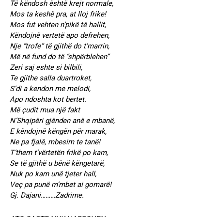
Të këndosh është krejt normale,
Mos ta keshë pra, at lloj frike!
Mos fut vehten n’pikë të hallit,
Këndojnë vertetë apo defrehen,
Nje “trofe” të gjithë do t’marrin,
Më në fund do të “shpërblehen”
Zeri saj eshte si bilbili,
Te gjithe salla duartroket,
S’di a kendon me melodi,
Apo ndoshta kot bertet.
Më çudit mua një fakt
N’Shqipëri gjënden anë e mbanë,
E këndojnë këngën për marak,
Ne pa fjalë, mbesim te tanë!
T’them t’vërtetën frikë po kam,
Se të gjithë u bënë këngetarë,
Nuk po kam unë tjeter hall,
Veç pa punë m’mbet ai gomarë!
Gj. Dajani………Zadrime.