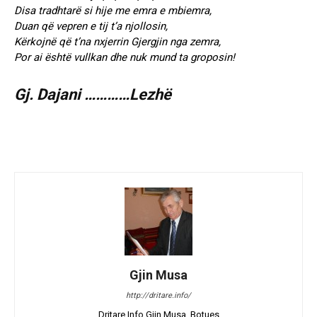
Disa tradhtarë si hije me emra e mbiemra,
Duan që vepren e tij t’a njollosin,
Kërkojnë që t’na nxjerrin Gjergjin nga zemra,
Por ai është vullkan dhe nuk mund ta groposin!
Gj. Dajani …………Lezhë
Gjin Musa
http://dritare.info/
Dritare.Info Gjin Musa, Botues