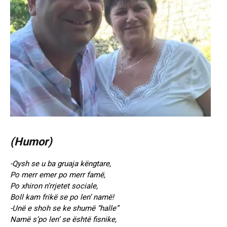
(Humor)
-Qysh se u ba gruaja këngtare,
Po merr emer po merr famë,
Po xhiron n’rrjetet sociale,
Boll kam frikë se po len’ namë!
-Unë e shoh se ke shumë “halle”
Namë s’po len’ se është fisnike,