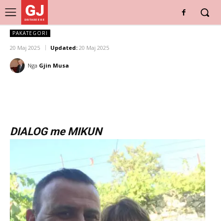
GJ
DRITARE E RE
PAKATEGORI
20 Maj 2025
Updated:
20 Maj 2025
Nga
Gjin Musa
DIALOG me MIKUN