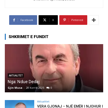
Facebook
X
Pinterest
SHKRIMET E FUNDIT
AKTUALITET
Nga: Ndue Dedaj
A
Gjin Musa
-
28 Korrik 2025
0
G
Aktualitet
VERA GJONAJ – NJË EMËR I NJOHUR I