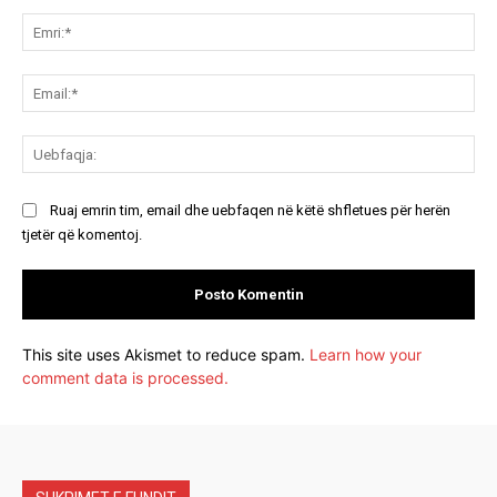
Koment:
Emr
Ema
Ue
Ruaj emrin tim, email dhe uebfaqen në këtë shfletues për herën
tjetër që komentoj.
This site uses Akismet to reduce spam.
Learn how your
comment data is processed.