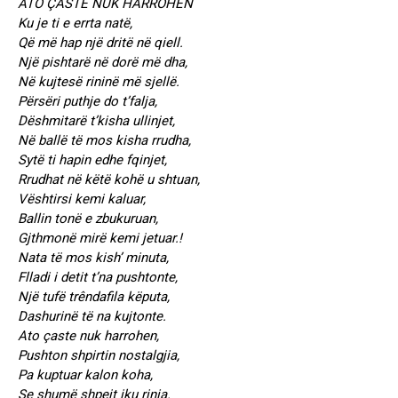
ATO ÇASTE NUK HARROHEN
Ku je ti e errta natë,
Që më hap një dritë në qiell.
Një pishtarë në dorë më dha,
Në kujtesë rininë më sjellë.
Përsëri puthje do t’falja,
Dëshmitarë t’kisha ullinjet,
Në ballë të mos kisha rrudha,
Sytë ti hapin edhe fqinjet,
Rrudhat në këtë kohë u shtuan,
Vështirsi kemi kaluar,
Ballin tonë e zbukuruan,
Gjthmonë mirë kemi jetuar.!
Nata të mos kish’ minuta,
Flladi i detit t’na pushtonte,
Një tufë trêndafila këputa,
Dashurinë të na kujtonte.
Ato çaste nuk harrohen,
Pushton shpirtin nostalgjia,
Pa kuptuar kalon koha,
Se shumë shpejt iku rinia.