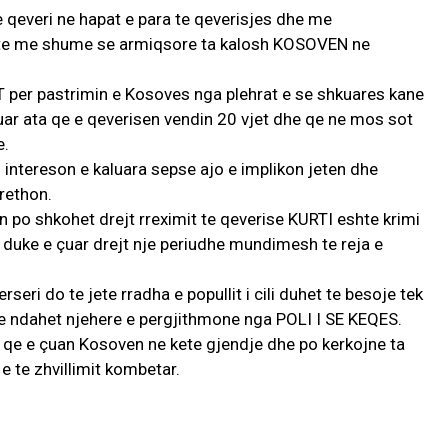
qeveri ne hapat e para te qeverisjes dhe me
te me shume se armiqsore ta kalosh KOSOVEN ne
 per pastrimin e Kosoves nga plehrat e se shkuares kane
ar ata qe e qeverisen vendin 20 vjet dhe qe ne mos sot
e.
intereson e kaluara sepse ajo e implikon jeten dhe
rrethon.
 po shkohet drejt rreximit te qeverise KURTI eshte krimi
duke e çuar drejt nje periudhe mundimesh te reja e
seri do te jete rradha e popullit i cili duhet te besoje tek
 te ndahet njehere e pergjithmone nga POLI I SE KEQES.
a qe e çuan Kosoven ne kete gjendje dhe po kerkojne ta
 te zhvillimit kombetar.