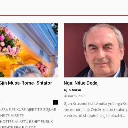
 Gjin Musa-Rome- Shtator
Nga: Ndue Dedaj
Gjin Musa
28 Korrik 2025
5
0
Gjon Krasniqi është miku ynë nga Ko
LERA E FB KURE NJERZIT E ZGJUAR
me qendrim në Zvicër, që po i kalon
NE TE MIRE TE
e verës në shtëpinë e tij të plazhit...
HQETESIMI KETU BEHET PUBLIK
 ESHTE REALE.O SOT...