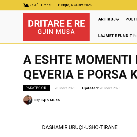
C
27.3
Tiranë
E enjte, 6 Gusht 2026
ARTIKUJ
POLI
DRITARE E RE
GJIN MUSA
LAJMET E FUNDIT
A ESHTE MOMENTI P
QEVERIA E PORSA K
20 Mars 2020
Updated:
20 Mars 2020
PAKATEGORI
Nga
Gjin Musa
DASHAMIR URUÇI-USHC-TIRANE