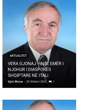
AKTUALITET
AKTUALITET
VERA GJONAJ – NJË EMËR I
NJOHUR I DIASPORËS
Pregaditi Gji
SHQIPTARE NË ITALI
Shtator 2025
Gjin Musa
-
20 Shtator 2025
1
Gjin Musa
-
8 Shtat