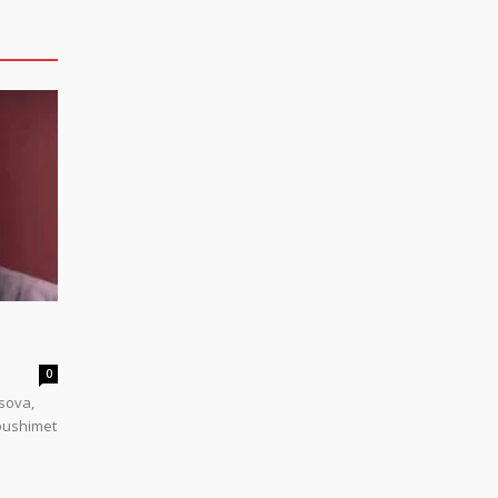
0
sova,
 pushimet