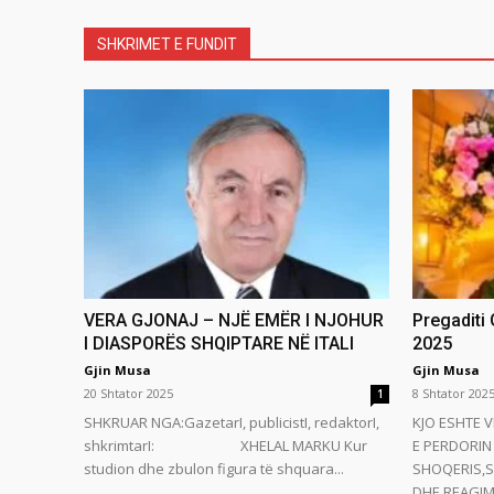
SHKRIMET E FUNDIT
VERA GJONAJ – NJË EMËR I NJOHUR
Pregaditi
I DIASPORËS SHQIPTARE NË ITALI
2025
Gjin Musa
Gjin Musa
20 Shtator 2025
8 Shtator 202
1
SHKRUAR NGA:GazetarI, publicistI, redaktorI,
KJO ESHTE V
shkrimtarI: XHELAL MARKU Kur
E PERDORIN 
studion dhe zbulon figura të shquara...
SHOQERIS,S
DHE REAGIMI