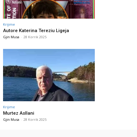
Krijime
Autore Katerina Tereziu Ligeja
Gjin Musa
-
28 Korrik 2025
Krijime
Murtez Asllani
Gjin Musa
-
28 Korrik 2025