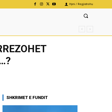
Hyni / Regjistrohu
 RREZOHET
…?
SHKRIMET E FUNDIT