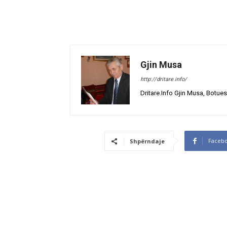
Gjin Musa
http://dritare.info/
Dritare.Info Gjin Musa, Botues
Faceb
Shpërndaje