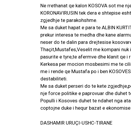
Ne rrethanat qe kalon KOSOVA sot me nje 
KORONAVIRUSIN tek dera e shtepise esh
zgjedhje te parakohshme.
Me sa duket hapat e para te ALBIN KURTIT
prekur interesa te medha dhe kane alarmu
neser do te dalin para drejtesise kosovar
Thaçit,Mustafes,Veselit me kompani nuk i 
pasurite e tyre,te afermve dhe klanit qe i 
Kerkesa per mocion mosbesimi me te cilin
me i rende qe Mustafa po i ben KOSOVES 
destabiliteti.
Me sa duket perseri do te kete zgjedhje,per
nje force politike e paprovuar dhe duhet
Populli i Kosoves duhet te ndahet nga at
coptojne duke i hequr bazat e ekonomise e
DASHAMIR URUÇI-USHC-TIRANE