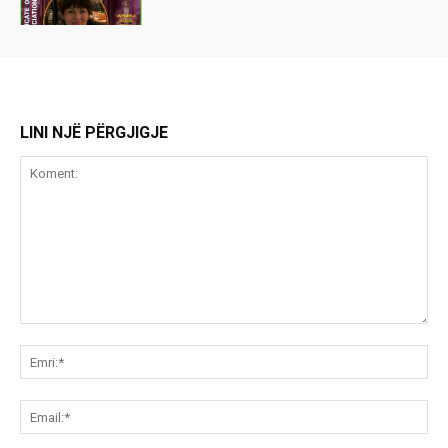
LINI NJË PËRGJIGJE
Koment:
Emr
Ema