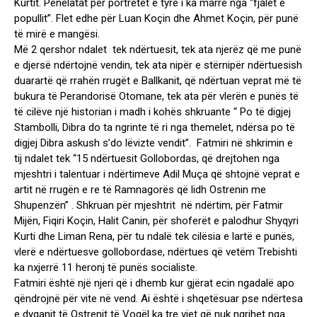
Kurtit. Penelatat për portretet e tyre i ka marrë nga “fjalët e
popullit”. Flet edhe për Luan Koçin dhe Ahmet Koçin, për punë
të mirë e mangësi.
Më 2 qershor ndalet tek ndërtuesit, tek ata njerëz që me punë
e djersë ndërtojnë vendin, tek ata nipër e stërnipër ndërtuesish
duarartë që rrahën rrugët e Ballkanit, që ndërtuan veprat më të
bukura të Perandorisë Otomane, tek ata për vlerën e punës të
të cilëve një historian i madh i kohës shkruante “ Po të digjej
Stambolli, Dibra do ta ngrinte të ri nga themelet, ndërsa po të
digjej Dibra askush s’do lëvizte vendit”. Fatmiri në shkrimin e
tij ndalet tek “15 ndërtuesit Gollobordas, që drejtohen nga
mjeshtri i talentuar i ndërtimeve Adil Muça që shtojnë veprat e
artit në rrugën e re të Ramnagorës që lidh Ostrenin me
Shupenzën” . Shkruan për mjeshtrit në ndërtim, për Fatmir
Mijën, Fiqiri Koçin, Halit Canin, për shoferët e palodhur Shyqyri
Kurti dhe Liman Rena, për tu ndalë tek cilësia e lartë e punës,
vlerë e ndërtuesve gollobordase, ndërtues që vetëm Trebishti
ka nxjerrë 11 heronj të punës socialiste.
Fatmiri është një njeri që i dhemb kur gjërat ecin ngadalë apo
qëndrojnë për vite në vend. Ai është i shqetësuar pse ndërtesa
e dyqanit të Ostrenit të Vogël ka tre vjet që nuk ngrihet nga