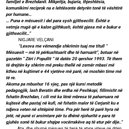
familjet e Brezhdanit. Mikpritja, bujaria, thjeshtësia,
komunikimi reciprok na e lehtësonte detyrën tonë të vështirë
por humane…
…
Puna e mësuesit i del para sysh gjithsecilit. Është e
vetmja rrugë që e kalon gjithkush, është pjesa më e bukur e
gjithsecilit…”
NIGJARE VELÇANI
“Lexova me vëmendje shkrimin tuaj me titull “
Mësuesit – më të përkushtuarit dhe të harruarit”, botuar në
gazetën “ Zëri i Popullit “ të datës 20 qershor 1993. Të them
të drejtën ky shkrim më preku thellë në zemër mbasi më
ktheu në kujtimet e 44 vjetëve më parë, në moshën time më
të re.
Akoma pa mbushur 16 vjeç, pas një kursi metodik
pedagogjik, lash Beratin dhe erdha në Peshkopi, fillimisht në
fshatin Brezhdan, i cili më ka lënë mbresa të paharruara në
kujtesë dhe pastaj në kufi, në fshatin malor të Cerjanit ku e
ndjeva veten në shtëpinë time. Pra për herë të parë hyra në
jetë, në punë si arsimtare për tu dhënë njohuritë e para të
gjuhës sonë të bukur shqipe vocërrakëve aq të etur për dije..”
Ata, dhe shumë mësues të tjerë të atyre viteve që ditën