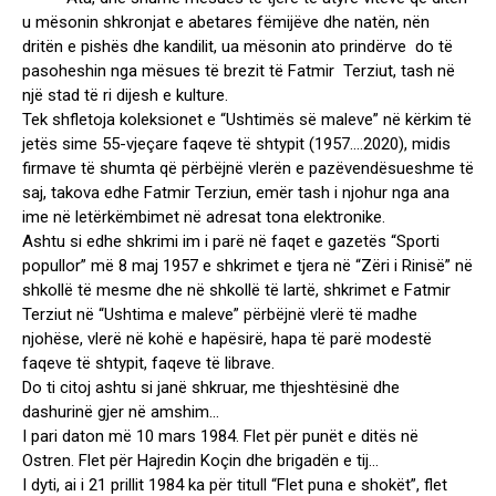
u mësonin shkronjat e abetares fëmijëve dhe natën, nën
dritën e pishës dhe kandilit, ua mësonin ato prindërve do të
pasoheshin nga mësues të brezit të Fatmir Terziut, tash në
një stad të ri dijesh e kulture.
Tek shfletoja koleksionet e “Ushtimës së maleve” në kërkim të
jetës sime 55-vjeçare faqeve të shtypit (1957….2020), midis
firmave të shumta që përbëjnë vlerën e pazëvendësueshme të
saj, takova edhe Fatmir Terziun, emër tash i njohur nga ana
ime në letërkëmbimet në adresat tona elektronike.
Ashtu si edhe shkrimi im i parë në faqet e gazetës “Sporti
popullor” më 8 maj 1957 e shkrimet e tjera në “Zëri i Rinisë” në
shkollë të mesme dhe në shkollë të lartë, shkrimet e Fatmir
Terziut në “Ushtima e maleve” përbëjnë vlerë të madhe
njohëse, vlerë në kohë e hapësirë, hapa të parë modestë
faqeve të shtypit, faqeve të librave.
Do ti citoj ashtu si janë shkruar, me thjeshtësinë dhe
dashurinë gjer në amshim…
I pari daton më 10 mars 1984. Flet për punët e ditës në
Ostren. Flet për Hajredin Koçin dhe brigadën e tij…
I dyti, ai i 21 prillit 1984 ka për titull “Flet puna e shokët”, flet