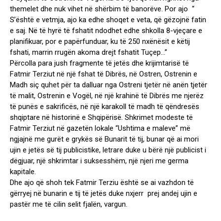
themelet dhe nuk vihet në shërbim të banorëve. Por ajo “
S’është e vetmja, ajo ka edhe shoqet e veta, që gëzojnë fatin
e saj. Në të hyrë të fshatit ndodhet edhe shkolla 8-vjeçare e
planifikuar, por e papërfunduar, ku të 250 nxënësit e këtij
fshati, marrin rrugën akoma drejt fshatit Tuçep…”
Përcolla para jush fragmente të jetës dhe krijimtarisë të
Fatmir Terziut në një fshat të Dibrës, në Ostren, Ostrenin e
Madh siç quhet për ta dalluar nga Ostreni tjetër në anën tjetër
të malit, Ostrenin e Vogël, në një krahinë të Dibrës me njerëz
të punës e sakrificës, në një karakoll të madh të qëndresës
shqiptare në historinë e Shqipërisë. Shkrimet modeste të
Fatmir Terziut në gazetën lokale “Ushtima e maleve” më
ngjajnë me gurët e grykës së Bunarit të tij, bunar që ai mori
ujin e jetës së tij publicistike, letrare duke u bërë një publicist i
dëgjuar, një shkrimtar i suksesshëm, një njeri me germa
kapitale.
Dhe ajo që shoh tek Fatmir Terziu është se ai vazhdon të
gërryej në bunarin e tij të jetës duke nxjerr prej andej ujin e
pastër me të cilin selit fjalën, vargun.