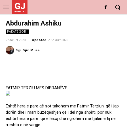
GJ
DRITARE E RE
Abdurahim Ashiku
PAKATEGORI
2 Shkurt 2020
Updated:
2 Shkurt 2020
Nga
Gjin Musa
FATMIR TERZIU MES DIBRANËVE…
Është hera e pare që sot takohem me Fatmir Terziun, që i jap
dorën dhe i marr buzëqeshjen që i del nga shpirti, por nuk
është hera e parë që e lexoj dhe ngrohem me fjalën e tij në
rreshta e në vargje.