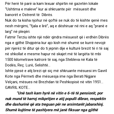
Për herë të parë ia kam lexuar shpirtin në gazetën lokale
“Ushtima e maleve” kur ai shkruante për mësuesit dhe
banorët e Ostrenit të Dibrës.
Nuk do ta kisha njohur në qoftë se nuk do të kishte qenë mes
nesh mërgimi, “fjala e lirë”, aq e dëshiruar në rini e aq “pranë e
larg” në pleqëri.
Fatmir Terziu ishte një ndër qindra mësuesit që i erdhën Dibrës
nga e gjithë Shqipëria kur ajo kish më shumë se kurrë nevojë
për njerëz të ditur që do ti jepnin dije e kulturë brezit të ri të saj
në shkollat e mesme hapur në skajet më të largëta të mbi
1500 kilometrave katrorë të saj, nga Stebleva në Kala të
Dodës, Reç. Lurë, Selishtë…
Ishte pjesë e atij brezi që siç më shkruante mësuesi im Gavril
Kote nga Përmeti dhe mësuesja ime nga Berati Nigjare
Velçani, mësues në Brezhdan të Peshkopisë në vitin 1951…
GAVRIL KOTE…
“Unë tash kam hyrë në vitin e 6-të të pensionit, por
nuk mund të harroj mikpritjen e atij populli dibran, respektin
dhe dashurinë që ata treguan për ne arsimtarët jabanxhinj.
Shumë kujtime të pashlyera më janë fiksuar nga gjithë