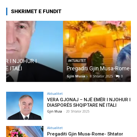
SHKRIMET E FUNDIT
AKTUALITET
Pregaditi Gjin Musa-Rome- Shtator 2025
Gjin Musa
-
8 Shtator 2025
0
G
Aktualitet
VERA GJONAJ – NJË EMËR I NJOHUR I
DIASPORËS SHQIPTARE NË ITALI
Gjin Musa
-
20 Shtator 2025
Aktualitet
Pregaditi Gjin Musa-Rome- Shtator