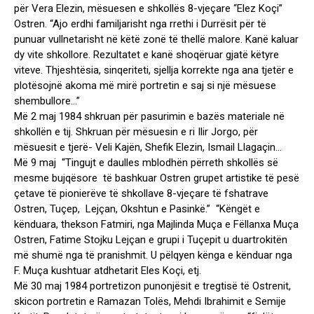
për Vera Elezin, mësuesen e shkollës 8-vjeçare “Elez Koçi”
Ostren. “Ajo erdhi familjarisht nga rrethi i Durrësit për të
punuar vullnetarisht në këtë zonë të thellë malore. Kanë kaluar
dy vite shkollore. Rezultatet e kanë shoqëruar gjatë këtyre
viteve. Thjeshtësia, sinqeriteti, sjellja korrekte nga ana tjetër e
plotësojnë akoma më mirë portretin e saj si një mësuese
shembullore…”
Më 2 maj 1984 shkruan për pasurimin e bazës materiale në
shkollën e tij. Shkruan për mësuesin e ri Ilir Jorgo, për
mësuesit e tjerë- Veli Kajën, Shefik Elezin, Ismail Llagaçin…
Më 9 maj “Tingujt e daulles mblodhën përreth shkollës së
mesme bujqësore të bashkuar Ostren grupet artistike të pesë
çetave të pionierëve të shkollave 8-vjeçare të fshatrave
Ostren, Tuçep, Lejçan, Okshtun e Pasinkë.” “Këngët e
kënduara, thekson Fatmiri, nga Majlinda Muça e Fëllanxa Muça
Ostren, Fatime Stojku Lejçan e grupi i Tuçepit u duartrokitën
më shumë nga të pranishmit. U pëlqyen kënga e kënduar nga
F. Muça kushtuar atdhetarit Eles Koçi, etj.
Më 30 maj 1984 portretizon punonjësit e tregtisë të Ostrenit,
skicon portretin e Ramazan Tolës, Mehdi Ibrahimit e Semije