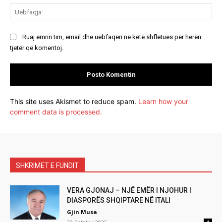
Ue
Ruaj emrin tim, email dhe uebfaqen në këtë shfletues për herën
tjetër që komentoj.
This site uses Akismet to reduce spam.
Learn how your
comment data is processed.
SHKRIMET E FUNDIT
VERA GJONAJ – NJË EMËR I NJOHUR I
DIASPORËS SHQIPTARE NË ITALI
Gjin Musa