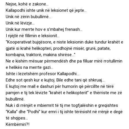
Nejse, kohë e zakone…
Kallapodhi ishte unik në leksionet që jepte…
Unik në zërin bubullimë…
Unik në lëvizje…
Unik kur merrte hov e s’mbahej frenash…
I njëjtë në fillimin e leksionit…
“Kooperativat bujqësore, e niste leksionin duke tundur krahët e
gjatë si krahë helikopteri, prodhojnë misër, grurë, patate,
kombajna, traktorë, makina shirëse…”
Ne e kishim mësuar përmendësh dhe pa filluar mirë rrotullimin
e helikës na merrte gazi…
Ishte i lezetshëm profesor Kallapodhi…
Edhe sot qesh kur e kujtoj. Bile edhe tani që shkruaj…
E kujtoj me mall e dashuri për humorin që përcillte në tërë
pamjen e tij tek lëvizte “krahët e helikopterit” e thërriste me zë
bubullimë.
Nuk i di rrënjët e mbiemrit të tij me togfjalëshin e greqishtes
“Kalla” dhe “Podhi” kur emri i tij ishte tërësisht në rrënjë e degë
të shqipes…
Këmbëmiri?!