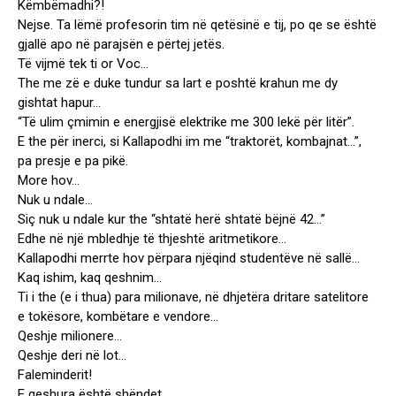
Këmbëmadhi?!
Nejse. Ta lëmë profesorin tim në qetësinë e tij, po qe se është
gjallë apo në parajsën e përtej jetës.
Të vijmë tek ti or Voc…
The me zë e duke tundur sa lart e poshtë krahun me dy
gishtat hapur…
“Të ulim çmimin e energjisë elektrike me 300 lekë për litër”.
E the për inerci, si Kallapodhi im me “traktorët, kombajnat…”,
pa presje e pa pikë.
More hov…
Nuk u ndale…
Siç nuk u ndale kur the “shtatë herë shtatë bëjnë 42…”
Edhe në një mbledhje të thjeshtë aritmetikore…
Kallapodhi merrte hov përpara njëqind studentëve në sallë…
Kaq ishim, kaq qeshnim…
Ti i the (e i thua) para milionave, në dhjetëra dritare satelitore
e tokësore, kombëtare e vendore…
Qeshje milionere…
Qeshje deri në lot…
Faleminderit!
E qeshura është shëndet…