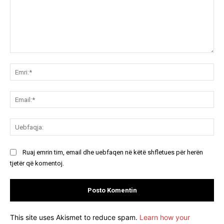
Koment:
Emr
Ema
Ue
Ruaj emrin tim, email dhe uebfaqen në këtë shfletues për herën
tjetër që komentoj.
This site uses Akismet to reduce spam.
Learn how your