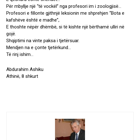
Për mbyllje një “të vockël” nga profesori im i zoologjisë…
Profesori e fillonte gjithnjë leksionin me shprehjen “Bota e
kafshëve është e madhe”,
E thoshte nëpër dhëmbë, si të kishte një bërthamë ulliri në
gojë.
Shqiptimi na vinte paksa i tjetërsuar.
Mendjen na e çonte tjetërkund…
Të rinj ishim…
Abdurahim Ashiku
Athinë, 8 shkurt