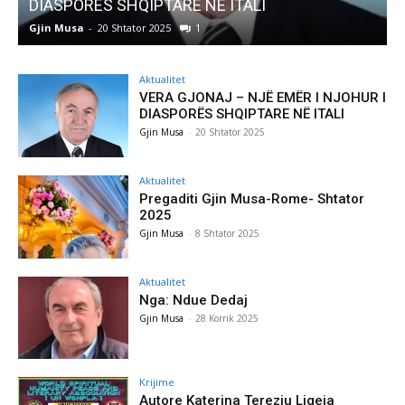
Pregaditi Gjin Musa-Rome- Shtator 2025
Gjin Musa
-
8 Shtator 2025
0
Aktualitet
VERA GJONAJ – NJË EMËR I NJOHUR I
DIASPORËS SHQIPTARE NË ITALI
Gjin Musa
-
20 Shtator 2025
Aktualitet
Pregaditi Gjin Musa-Rome- Shtator
2025
Gjin Musa
-
8 Shtator 2025
Aktualitet
Nga: Ndue Dedaj
Gjin Musa
-
28 Korrik 2025
Krijime
Autore Katerina Tereziu Ligeja