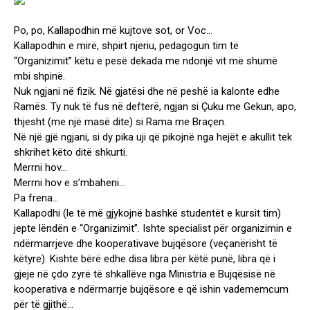
Po, po, Kallapodhin më kujtove sot, or Voc…
Kallapodhin e mirë, shpirt njeriu, pedagogun tim të
“Organizimit” këtu e pesë dekada me ndonjë vit më shumë
mbi shpinë.
Nuk ngjani në fizik. Në gjatësi dhe në peshë ia kalonte edhe
Ramës. Ty nuk të fus në defterë, ngjan si Çuku me Gekun, apo,
thjesht (me një masë dite) si Rama me Braçen.
Në një gjë ngjani, si dy pika uji që pikojnë nga hejët e akullit tek
shkrihet këto ditë shkurti.
Merrni hov…
Merrni hov e s’mbaheni…
Pa frena…
Kallapodhi (le të më gjykojnë bashkë studentët e kursit tim)
jepte lëndën e “Organizimit”. Ishte specialist për organizimin e
ndërmarrjeve dhe kooperativave bujqësore (veçanërisht të
këtyre). Kishte bërë edhe disa libra për këtë punë, libra që i
gjeje në çdo zyrë të shkallëve nga Ministria e Bujqësisë në
kooperativa e ndërmarrje bujqësore e që ishin vadememcum
për të gjithë…