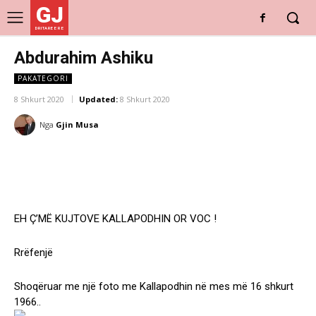
GJ
DRITARE E RE
Abdurahim Ashiku
PAKATEGORI
8 Shkurt 2020
Updated:
8 Shkurt 2020
Nga
Gjin Musa
EH Ç’MË KUJTOVE KALLAPODHIN OR VOC !
Rrëfenjë
Shoqëruar me një foto me Kallapodhin në mes më 16 shkurt
1966..