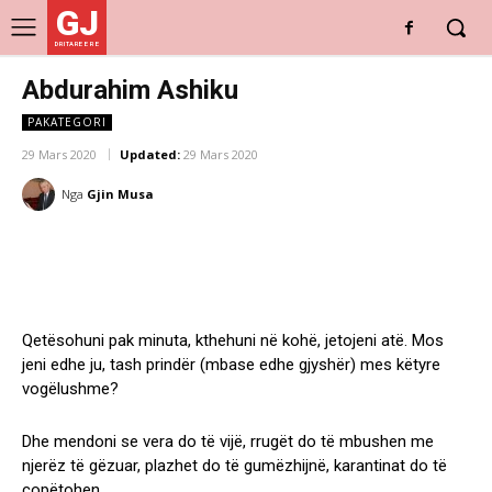
GJ
DRITARE E RE
Abdurahim Ashiku
PAKATEGORI
29 Mars 2020
Updated:
29 Mars 2020
Nga
Gjin Musa
Qetësohuni pak minuta, kthehuni në kohë, jetojeni atë. Mos
jeni edhe ju, tash prindër (mbase edhe gjyshër) mes këtyre
vogëlushme?
Dhe mendoni se vera do të vijë, rrugët do të mbushen me
njerëz të gëzuar, plazhet do të gumëzhijnë, karantinat do të
copëtohen.