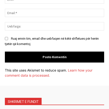
Ema
Ue
Ruaj emrin tim, email dhe uebfaqen në këtë shfletues për herën
tjetër që komentoj.
This site uses Akismet to reduce spam.
Learn how your
comment data is processed.
SHKRIMET E FUNDIT