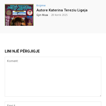
Krijime
Autore Katerina Tereziu Ligeja
Gjin Musa
-
28 Korrik 2025
LINI NJË PËRGJIGJE
Koment:
Emr