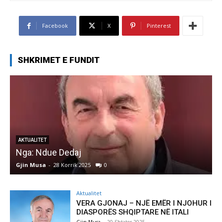
Facebook
X
Pinterest
SHKRIMET E FUNDIT
AKTUALITET
Nga: Ndue Dedaj
A
Gjin Musa
-
28 Korrik 2025
0
G
Aktualitet
VERA GJONAJ – NJË EMËR I NJOHUR I
DIASPORËS SHQIPTARE NË ITALI