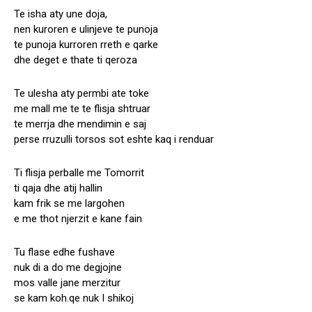
Te isha aty une doja,
nen kuroren e ulinjeve te punoja
te punoja kurroren rreth e qarke
dhe deget e thate ti qeroza
Te ulesha aty permbi ate toke
me mall me te te flisja shtruar
te merrja dhe mendimin e saj
perse rruzulli torsos sot eshte kaq i renduar
Ti flisja perballe me Tomorrit
ti qaja dhe atij hallin
kam frik se me largohen
e me thot njerzit e kane fain
Tu flase edhe fushave
nuk di a do me degjojne
mos valle jane merzitur
se kam koh.qe nuk I shikoj