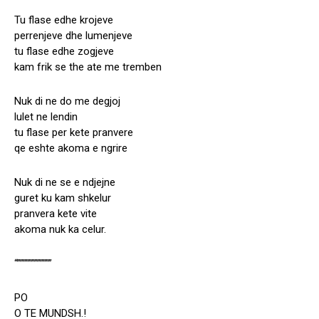
Tu flase edhe krojeve
perrenjeve dhe lumenjeve
tu flase edhe zogjeve
kam frik se the ate me tremben
Nuk di ne do me degjoj
lulet ne lendin
tu flase per kete pranvere
qe eshte akoma e ngrire
Nuk di ne se e ndjejne
guret ku kam shkelur
pranvera kete vite
akoma nuk ka celur.
“””””””””””””
PO
O TE MUNDSH.!