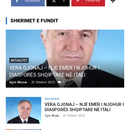
Facebook
X
Pinterest
SHKRIMET E FUNDIT
UR I
AKTUALITET
Pregaditi Gjin Musa-Rome- Shtator 2025
Gjin Musa
-
8 Shtator 2025
0
Aktualitet
VERA GJONAJ – NJË EMËR I NJOHUR I
DIASPORËS SHQIPTARE NË ITALI
Gjin Musa
-
20 Shtator 2025