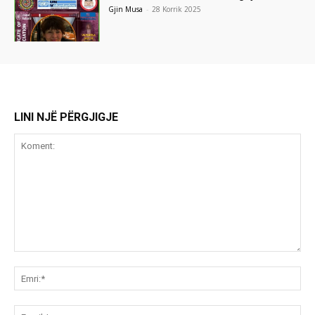
Gjin Musa
-
28 Korrik 2025
LINI NJË PËRGJIGJE
Koment:
Emr
Ema