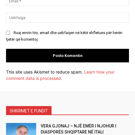
Ue
Ruaj emrin tim, email dhe uebfaqen në këtë shfletues për herën
tjetër që komentoj.
This site uses Akismet to reduce spam.
Learn how your
comment data is processed.
SHKRIMET E FUNDIT
VERA GJONAJ – NJË EMËR I NJOHUR I
DIASPORËS SHQIPTARE NË ITALI