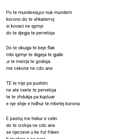
Po te mundesia,po nuk mundem
korono do te shkaterroj
si kovaci ne qymyr
do te djegja te perveloja
Do te skuqja te beje flak
mbi qymyr te digjeja te gjalle
,e te merrja te godisja
me cekone ne cdo ane
TE te rrije pa pushim
ne ate nxete te perveloja
te te zhdukja pa kuptuar
e nje shije e hidhur te mbetej korona
E pastoj me hekur e celin
do te izoloja ne cdo ane
se njerzeve u ke fut friken