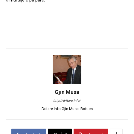
ti murtaje e pa pare.
Gjin Musa
http://dritare.info/
Dritare.Info Gjin Musa, Botues