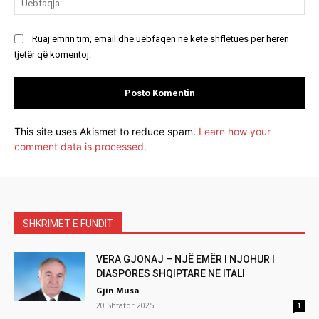
Ruaj emrin tim, email dhe uebfaqen në këtë shfletues për herën
tjetër që komentoj.
This site uses Akismet to reduce spam.
Learn how your
comment data is processed.
SHKRIMET E FUNDIT
VERA GJONAJ – NJË EMËR I NJOHUR I
DIASPORËS SHQIPTARE NË ITALI
Gjin Musa
20 Shtator 2025
1