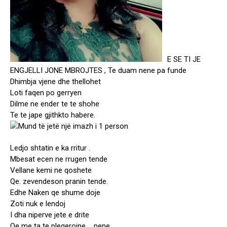
E SE TI JE
ENGJELLI JONE MBROJTES , Te duam nene pa funde
Dhimbja vjene dhe thellohet
Loti faqen po gerryen
Dilme ne ender te te shohe
Te te jape gjithkto habere.
Ledjo shtatin e ka rritur .
Mbesat ecen ne rrugen tende
Vellane kemi ne qoshete
Qe. zevendeson pranin tende.
Edhe Naken qe shume doje
Zoti nuk e lendoj
I dha niperve jete e drite
Qe me ta te pleqerojne. …nene.