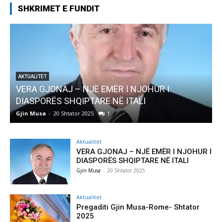
SHKRIMET E FUNDIT
AKTUALITET
VERA GJONAJ – NJË EMËR I NJOHUR I
DIASPORËS SHQIPTARE NË ITALI
Gjin Musa
-
20 Shtator 2025
1
G
Aktualitet
VERA GJONAJ – NJË EMËR I NJOHUR I
DIASPORËS SHQIPTARE NË ITALI
Gjin Musa
-
20 Shtator 2025
Aktualitet
Pregaditi Gjin Musa-Rome- Shtator
2025