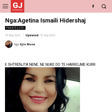
GJ
DRITARE E RE
Nga:Agetina Ismaili Hidershaj
PAKATEGORI
19 Maj 2025
Updated:
19 Maj 2025
Nga
Gjin Musa
E SHTRENJTA NENE. NE NUKE DO TE HARROJME KURR