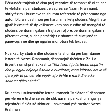
Përkundër trajtimit të disa prej veçorive të romanit të cilat janë
të vlefshme për studiuesit e veprës së Nazmi Rrahmanit,
shfrytëzimi i burimeve të shumta refererale të përdoruara nga
autori Dibrani dëshmon për hartimin e këtij studimi. Megjithatë,
gjatë leximit të të dy vëllimeve kam hasur edhe në mangësi të
studimi: përdorimi gabim i trajtave foljore, përdorimin gabim i
përemrit vetor, si dhe përsëritjet e shumta të cilat janë të
panevojshme dhe që ngjallin monotoni tek lexuesi.
Ndërkaq, ky studim dhe studime të shumta për krijimtarinë
letrare të Nazmi Rrahmanit, dëshmojnë thënien e Zh. La
Bryerit, i cili shprehet kështu: ”
Kur leximi ju lartëson shpirtin
dhe ju ngjall ndjenja fisnike e burrërore, mos kërkoni arsye të
tjera për të çmuar atë vepër, ajo është e mirë dhe e ka
shkruar një
mjeshtër.“
Rrugëtimi i suksesshëm letrar i romanit “Malësorja” dëshmon
për vlerën e tij dhe se është shkruar me përkushtim nga një
mjeshtër i fjalës së shkruar – shkrimtari ynë meritor Nazmi
Rrahmani.