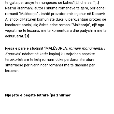
të gjata për arsye të mungesës së kohës”
[2]
, dhe se, “[…]
Nazmi Rrahmani, autor i shumë romaneve të tjera, por edhe i
romanit “Malësorja” , është prozatori më i njohur në Kosovë.
Ai sfidoi diktaturën komuniste duke iu përkushtuar prozës së
karakterit social, siç është edhe romani ”Malësorja”, një nga
veprat më të lexuara, më të komentuara dhe padyshim më të
adhuruarat.”
[3]
Pjesa e parë e studimit “MALËSORJA,
romani monumental i
Kosovës
” ndahet në katër kapituj ku trajtohen aspekte
teroiko-letrare të këtij romani, duke përdorur literaturë
shterruese për njërin ndër romanet më të dashura për
lexuesin.
Një jetë e begatë letrare ‘pa zhurmë’