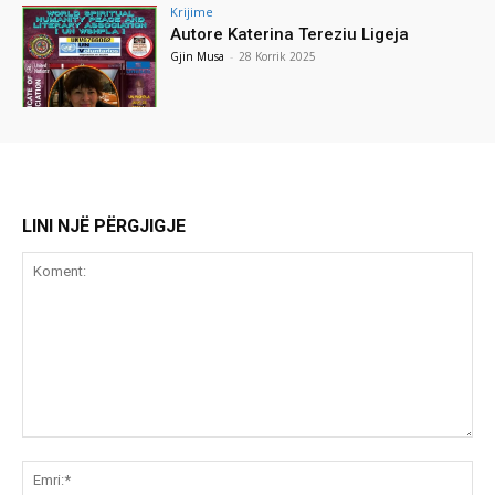
Krijime
Autore Katerina Tereziu Ligeja
Gjin Musa
-
28 Korrik 2025
LINI NJË PËRGJIGJE
Koment:
Emr