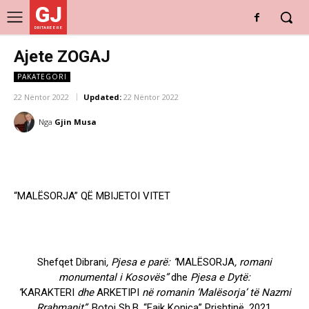
GJ
DRITARE E RE
Ajete ZOGAJ
PAKATEGORI
22 Nëntor 2022
Updated:
22 Nëntor 2022
Nga
Gjin Musa
“MALËSORJA” QË MBIJETOI VITET
Shefqet Dibrani
, Pjesa e parë: “
MALËSORJA
, romani
monumental i Kosovës”
dhe
Pjesa e Dytë:
“
KARAKTERI
dhe
ARKETIPI
në romanin ‘Malësorja’ të Nazmi
Rrahmanit”,
Botoi Sh.B. “Faik Konica” Prishtinë, 2021.