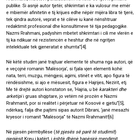
publike. Si asnjë autor tjetër, shkrimtari e ka vulosur me emër
e mbiemër afinitetin e tij krijues edhe nëpër mijëra libra të tjerë,
tek qindra autorë, veprat e të cilëve iu kanë nënshtruar
redaktimit profesional dhe konsultimeve të tija pedagogjike.
Nazmi Rrahmani, padyshim mbetet shkrimtari i cili me vlerën e
tij ka ndikuar në rezistencën e heshtur dhe në ngritjen
intelektuale tek gjeneratat e shumta”
[4]
.
Në këtë studim janë trajtuar elemente të shuma nga autori, që
e veçojnë romanin ‘Malësorja’, si fjala vjen elementi kohë:
nata, terri, muzgu, mëngjesi, agimi, stinët e vitit, apo figura të
rëndësishme, si ajo e mësuesit, figura e Hajrijes, Nezirit, etj.
Me të drejtë autori konstaton se, ‘Hajria, u bë
karakteri dhe
arketipi
i gruas shqiptare, jo vetëm në prozën e Nazmi
Rrahmanit, por si realitet i përjetuar në Kosovë e gjetiu”
[5]
,
ndërkaq, falja dhe pajtimi sipas autorit Dibrani, ‘janë mesazhi
kryesor i romanit “Malësorja” të Nazmi Rrahmanit!
[6]
Në pjesën përmbyllëse (
të pjesës së parë të studimit
)
gjegjësit Kreu i katërt, i është dhënë hapësirë mendimit