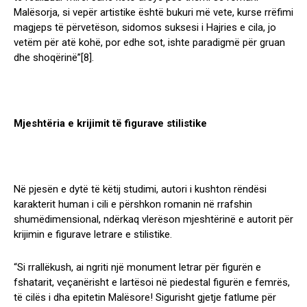
Malësorja, si vepër artistike është bukuri më vete, kurse rrëfimi
magjeps të përvetëson, sidomos suksesi i Hajries e cila, jo
vetëm për atë kohë, por edhe sot, ishte paradigmë për gruan
dhe shoqërinë”
[8]
.
Mjeshtëria e krijimit të figurave stilistike
Në pjesën e dytë të këtij studimi, autori i kushton rëndësi
karakterit human i cili e përshkon romanin në rrafshin
shumëdimensional, ndërkaq vlerëson mjeshtërinë e autorit për
krijimin e figurave letrare e stilistike.
“Si rrallëkush, ai ngriti një monument letrar për figurën e
fshatarit, veçanërisht e lartësoi në piedestal figurën e femrës,
të cilës i dha epitetin Malësore! Sigurisht gjetje fatlume për