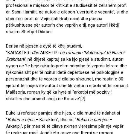
profesional e miqësor të kritikut e studiuesit të zellshëm prof.
dr. Sabri Hamitit, që autori e cilëson ‘uverturë e veçantë’, si dhe
shënimi i prof. dr. Zejnullah Rrahmanit dhe poezia
përkushtuese për autorin dhe veprën e tij, nga autori i këtij
studimi Shefqet Dibrani.
Derisa në pjesën e dytë të këtij studimi,
“KARAKTERI
dhe
ARKETIPI
në romanin ‘Malësorja’ të Nazmi
Rrahmani
” në dhjetë kapituj sa ka kjo pjesë e studimit, autori
synon që ‘të bëjë një interpretim ndryshe të veprës letrare dhe
njëkohësisht për të nxitur idetë depërtuese në psikologjinë e
personazhit dhe të veprës e cila po shkruhet, me rastin e 80
vjetorit të lindjes së autorit dhe 56 vjetorin e botimit të romanit
Malësorja, roman ky që ka hyrë si “arketipi më pozitiv i
shkollës dhe arsimit shqip në Kosovë”
[7]
.
Duke iu referuar pamjes dhe hijes, e cila mund të ndahet si
“
Bukuri e hijes
– Karakteri”, dhe në “
Bukuri e pamjes
–
Arketipi”, për mes të të cilave nxirren vlerësime për një vepër
të realizuar mirë. Janë këto arsye pse themi se romani