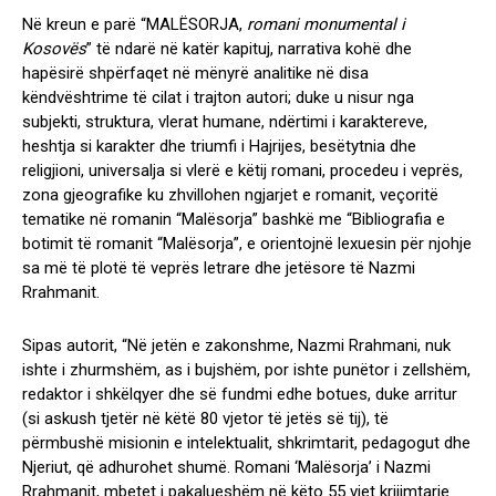
Në kreun e parë “MALËSORJA,
romani monumental i
Kosovës
” të ndarë në katër kapituj, narrativa kohë dhe
hapësirë shpërfaqet në mënyrë analitike në disa
këndvështrime të cilat i trajton autori; duke u nisur nga
subjekti, struktura, vlerat humane, ndërtimi i karaktereve,
heshtja si karakter dhe triumfi i Hajrijes, besëtytnia dhe
religjioni, universalja si vlerë e këtij romani, procedeu i veprës,
zona gjeografike ku zhvillohen ngjarjet e romanit, veçoritë
tematike në romanin “Malësorja” bashkë me “Bibliografia e
botimit të romanit “Malësorja”, e orientojnë lexuesin për njohje
sa më të plotë të veprës letrare dhe jetësore të Nazmi
Rrahmanit.
Sipas autorit, “Në jetën e zakonshme, Nazmi Rrahmani, nuk
ishte i zhurmshëm, as i bujshëm, por ishte punëtor i zellshëm,
redaktor i shkëlqyer dhe së fundmi edhe botues, duke arritur
(si askush tjetër në këtë 80 vjetor të jetës së tij), të
përmbushë misionin e intelektualit, shkrimtarit, pedagogut dhe
Njeriut, që adhurohet shumë. Romani ‘Malësorja’ i Nazmi
Rrahmanit, mbetet i pakalueshëm në këto 55 vjet krijimtarie