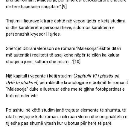
brenda romanit Malësorja, por si tërësi etnokulturore e letrare
në tërë hapësirën shqiptare”.
[9]
Trajtimi i figurave letrare është një veçori tjetër e këtij studimi,
si dhe karakteret e personazheve, sidomos karakterin e
personazhit kryesor Hajries.
Shefqet Dibrani vlerëson se romani “Malësorja” është ditari
më autentik i realitetit të asaj kohe nëpër të cilën ka kaluar
shoqëria jonë, kultura dhe arsimi…”
[10]
Një kapitull i veçantë i këtij studimi (
kapitulli VI i pjesës së
dytë të studimit
) përmbledhë kronologjinë e botimit të romanit
“Malësorja” duke e ilustruar edhe me të gjitha fotokpertinat e
botimit ndër vite.
Po ashtu, në këtë studim janë trajtuar elemente të shumta, të
cilat e veçojnë këtë roman, i cili ruan vlerën dhe origjinalitetin e
tij edhe pas shumë vitesh kur u botua për herë të parë.