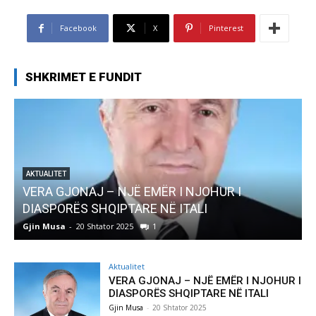
Facebook
X
Pinterest
SHKRIMET E FUNDIT
AKTUALITET
Pregaditi Gjin Musa-Rome- Shtator 2025
Gjin Musa
-
8 Shtator 2025
0
G
Aktualitet
VERA GJONAJ – NJË EMËR I NJOHUR I
DIASPORËS SHQIPTARE NË ITALI
Gjin Musa
-
20 Shtator 2025