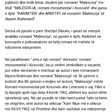
publicist dhe kritik letrar, studimi për romanin “Malësorja” me
titull: “MALËSORJA,
romani monumental i Kosovës
” dhe pjesa
e dytë: “KARAKTERI
dhe
ARKETIPI
në romanin ‘Malësorja’ të
Nazmi Rrahmanit
”.
Derisa në pjesën e parë Shefqet Dibrani, i qaset në mënyrë
analitike romanit “Malësorja”, në pjesën e dytë, thellohet në
konceptin e psikoanalizës së këtij romani në rrafshe të
ndryshme interpretimi.
Në parathënien “Jeta e një romani” vlerësimi ’
romani
monumental i Kosovës’,
ka jo vetëm simbolikën e veçantë,
por edhe vlerësimin e merituar që autori i bën romansierit
Nazmi Rrahmani dhe romanit “Malësorja” në 56 vjetorin e
botimit dhe 80 vjetorin e lindjes së autorit, “Malësorja” është
Romani monumental për Kosovën dhe Letërsinë e saj. Fillet e
tij datojnë qysh nga data 4 korrik 1962, atëherë kur autori ishte
njëzetenjë vjeç. Në një pusullë të cilën kemi pasur fatin ta kemi
në shqyrtim, vetë autori ka shkruar “Kam fillue me e shkrue
më 04.VII.1962, në Prishtinë dhe kam vazhdue me ndërpremje