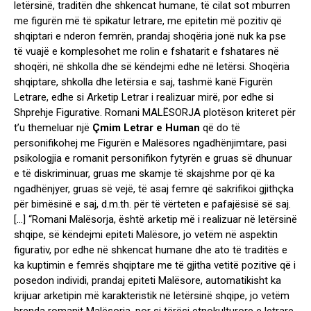
letërsinë, traditën dhe shkencat humane, të cilat sot mburren
me figurën më të spikatur letrare, me epitetin më pozitiv që
shqiptari e nderon femrën, prandaj shoqëria jonë nuk ka pse
të vuajë e komplesohet me rolin e fshatarit e fshatares në
shoqëri, në shkolla dhe së këndejmi edhe në letërsi. Shoqëria
shqiptare, shkolla dhe letërsia e saj, tashmë kanë Figurën
Letrare, edhe si Arketip Letrar i realizuar mirë, por edhe si
Shprehje Figurative. Romani MALËSORJA plotëson kriteret për
t’u themeluar një
Çmim Letrar e Human
që do të
personifikohej me Figurën e Malësores ngadhënjimtare, pasi
psikologjia e romanit personifikon fytyrën e gruas së dhunuar
e të diskriminuar, gruas me skamje të skajshme por që ka
ngadhënjyer, gruas së vejë, të asaj femre që sakrifikoi gjithçka
për bimësinë e saj, d.m.th. për të vërteten e pafajësisë së saj.
[…] “Romani Malësorja, është arketip më i realizuar në letërsinë
shqipe, së këndejmi epiteti Malësore, jo vetëm në aspektin
figurativ, por edhe në shkencat humane dhe ato të traditës e
ka kuptimin e femrës shqiptare me të gjitha vetitë pozitive që i
posedon individi, prandaj epiteti Malësore, automatikisht ka
krijuar arketipin më karakteristik në letërsinë shqipe, jo vetëm