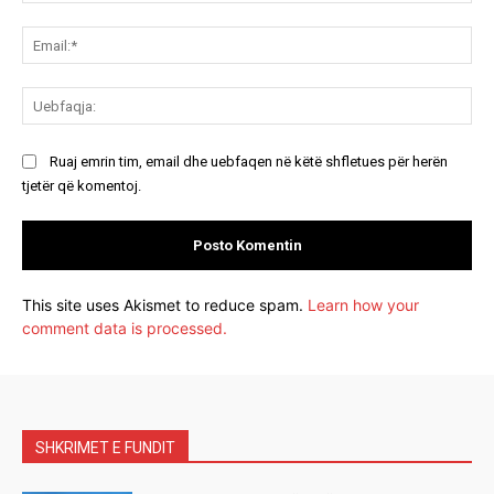
Ema
Ue
Ruaj emrin tim, email dhe uebfaqen në këtë shfletues për herën
tjetër që komentoj.
This site uses Akismet to reduce spam.
Learn how your
comment data is processed.
SHKRIMET E FUNDIT