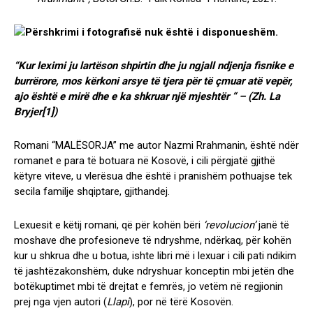
“Kur leximi ju lartëson shpirtin dhe ju ngjall ndjenja fisnike e
burrërore, mos kërkoni arsye të tjera për të çmuar atë vepër,
ajo është e mirë dhe e ka shkruar një mjeshtër “ – (Zh. La
Bryjer
[1]
)
Romani “MALËSORJA” me autor Nazmi Rrahmanin, është ndër
romanet e para të botuara në Kosovë, i cili përgjatë gjithë
këtyre viteve, u vlerësua dhe është i pranishëm pothuajse tek
secila familje shqiptare, gjithandej.
Lexuesit e këtij romani, që për kohën bëri
‘revolucion’
janë të
moshave dhe profesioneve të ndryshme, ndërkaq, për kohën
kur u shkrua dhe u botua, ishte libri më i lexuar i cili pati ndikim
të jashtëzakonshëm, duke ndryshuar konceptin mbi jetën dhe
botëkuptimet mbi të drejtat e femrës, jo vetëm në regjionin
prej nga vjen autori (
Llapi
), por në tërë Kosovën.