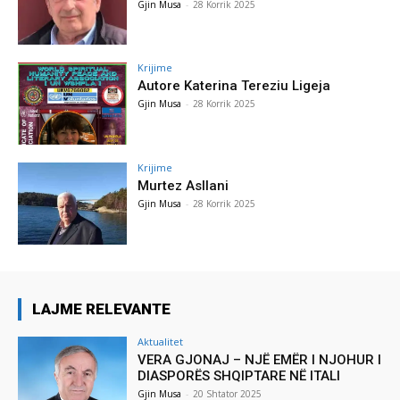
Gjin Musa
-
28 Korrik 2025
Krijime
Autore Katerina Tereziu Ligeja
Gjin Musa
-
28 Korrik 2025
Krijime
Murtez Asllani
Gjin Musa
-
28 Korrik 2025
LAJME RELEVANTE
Aktualitet
VERA GJONAJ – NJË EMËR I NJOHUR I
DIASPORËS SHQIPTARE NË ITALI
Gjin Musa
-
20 Shtator 2025