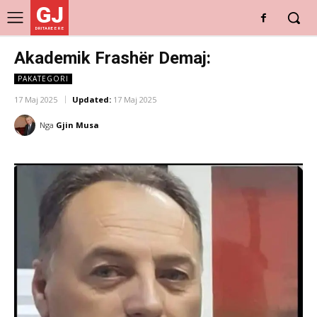
GJ
DRITARE E RE
Akademik Frashër Demaj:
PAKATEGORI
17 Maj 2025
Updated:
17 Maj 2025
Nga
Gjin Musa