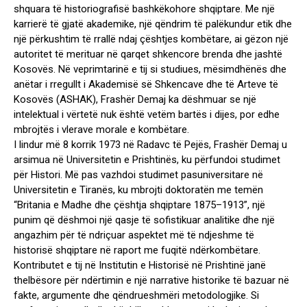
shquara të historiografisë bashkëkohore shqiptare. Me një
karrierë të gjatë akademike, një qëndrim të palëkundur etik dhe
një përkushtim të rrallë ndaj çështjes kombëtare, ai gëzon një
autoritet të merituar në qarqet shkencore brenda dhe jashtë
Kosovës. Në veprimtarinë e tij si studiues, mësimdhënës dhe
anëtar i rregullt i Akademisë së Shkencave dhe të Arteve të
Kosovës (ASHAK), Frashër Demaj ka dëshmuar se një
intelektual i vërtetë nuk është vetëm bartës i dijes, por edhe
mbrojtës i vlerave morale e kombëtare.
I lindur më 8 korrik 1973 në Radavc të Pejës, Frashër Demaj u
arsimua në Universitetin e Prishtinës, ku përfundoi studimet
për Histori. Më pas vazhdoi studimet pasuniversitare në
Universitetin e Tiranës, ku mbrojti doktoratën me temën
“Britania e Madhe dhe çështja shqiptare 1875–1913”, një
punim që dëshmoi një qasje të sofistikuar analitike dhe një
angazhim për të ndriçuar aspektet më të ndjeshme të
historisë shqiptare në raport me fuqitë ndërkombëtare.
Kontributet e tij në Institutin e Historisë në Prishtinë janë
thelbësore për ndërtimin e një narrative historike të bazuar në
fakte, argumente dhe qëndrueshmëri metodologjike. Si