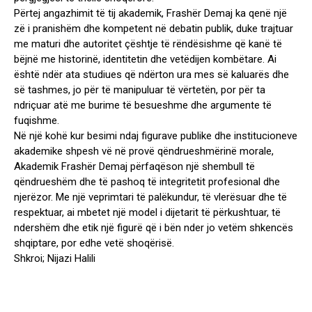
Përtej angazhimit të tij akademik, Frashër Demaj ka qenë një
zë i pranishëm dhe kompetent në debatin publik, duke trajtuar
me maturi dhe autoritet çështje të rëndësishme që kanë të
bëjnë me historinë, identitetin dhe vetëdijen kombëtare. Ai
është ndër ata studiues që ndërton ura mes së kaluarës dhe
së tashmes, jo për të manipuluar të vërtetën, por për ta
ndriçuar atë me burime të besueshme dhe argumente të
fuqishme.
Në një kohë kur besimi ndaj figurave publike dhe institucioneve
akademike shpesh vë në provë qëndrueshmërinë morale,
Akademik Frashër Demaj përfaqëson një shembull të
qëndrueshëm dhe të pashoq të integritetit profesional dhe
njerëzor. Me një veprimtari të palëkundur, të vlerësuar dhe të
respektuar, ai mbetet një model i dijetarit të përkushtuar, të
ndershëm dhe etik një figurë që i bën nder jo vetëm shkencës
shqiptare, por edhe vetë shoqërisë.
Shkroi; Nijazi Halili