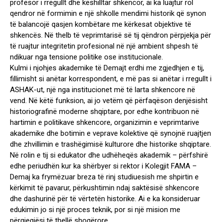
profesor i rregullt dhe këshilltar shkencor, ai ka luajtur rol
qendror në formimin e një shkolle mendimi historik që synon
të balancojë qasjen kombëtare me kërkesat objektive të
shkencës. Në thelb të veprimtarisë së tij qëndron përpjekja për
të ruajtur integritetin profesional në një ambient shpesh të
ndikuar nga tensione politike ose institucionale.
Kulmi i njohjes akademike të Demajt erdhi me zgjedhjen e tij,
fillimisht si anëtar korrespondent, e më pas si anëtar i rregullt i
ASHAK-ut, një nga institucionet më të larta shkencore në
vend. Në këtë funksion, ai jo vetëm që përfaqëson denjësisht
historiografinë moderne shqiptare, por edhe kontribuon në
hartimin e politikave shkencore, organizimin e veprimtarive
akademike dhe botimin e veprave kolektive që synojnë ruajtjen
dhe zhvillimin e trashëgimisë kulturore dhe historike shqiptare.
Në rolin e tij si edukator dhe udhëheqës akademik – përfshirë
edhe periudhën kur ka shërbyer si rektor i Kolegjit FAMA –
Demaj ka frymëzuar breza të rinj studiuesish me shpirtin e
kërkimit të pavarur, përkushtimin ndaj saktësisë shkencore
dhe dashurinë për të vërtetën historike. Ai e ka konsideruar
edukimin jo si një proces teknik, por si një mision me
përgjegjësi të thellë shoqërore.