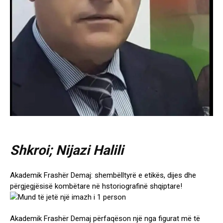
Shkroi; Nijazi Halili
Akademik Frashër Demaj: shembëlltyrë e etikës, dijes dhe
përgjegjësisë kombëtare në hstoriografinë shqiptare!
Akademik Frashër Demaj përfaqëson një nga figurat më të