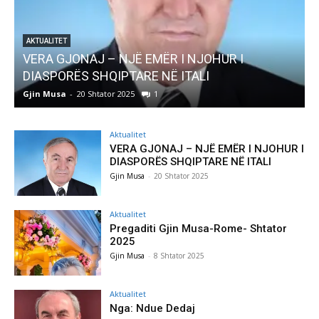
I
AKTUALITET
Pregaditi Gjin Musa-Rome- Shtator 2025
Gjin Musa
-
8 Shtator 2025
0
Aktualitet
VERA GJONAJ – NJË EMËR I NJOHUR I
DIASPORËS SHQIPTARE NË ITALI
Gjin Musa
-
20 Shtator 2025
Aktualitet
Pregaditi Gjin Musa-Rome- Shtator
2025
Gjin Musa
-
8 Shtator 2025
Aktualitet
Nga: Ndue Dedaj