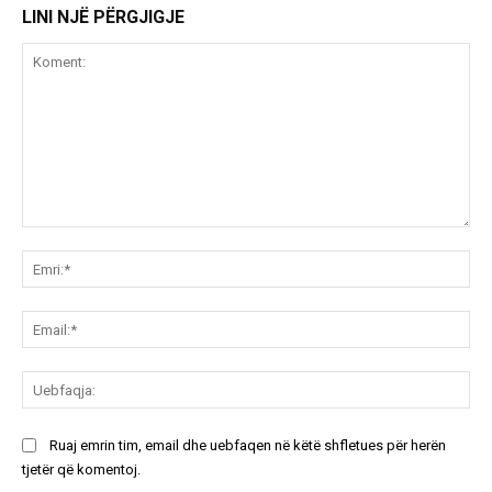
LINI NJË PËRGJIGJE
Koment:
Emr
Ema
Ue
Ruaj emrin tim, email dhe uebfaqen në këtë shfletues për herën
tjetër që komentoj.