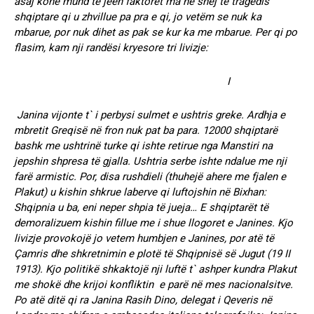
asaj kohe mund të jeen faktorët ma në shej të tragedis
shqiptare qi u zhvillue pa pra e qi, jo vetëm se nuk ka
mbarue, por nuk dihet as pak se kur ka me mbarue. Per qi po
flasim, kam nji randësi kryesore tri livizje:
I
Janina vijonte t` i perbysi sulmet e ushtris greke. Ardhja e
mbretit Greqisë në fron nuk pat ba para. 12000 shqiptarë
bashk me ushtrinë turke qi ishte retirue nga Manstiri na
jepshin shpresa të gjalla. Ushtria serbe ishte ndalue me nji
farë armistic. Por, disa rushdieli (thuhejë ahere me fjalen e
Plakut) u kishin shkrue laberve qi luftojshin në Bixhan:
Shqipnia u ba, eni neper shpia të jueja… E shqiptarët të
demoralizuem kishin fillue me i shue llogoret e Janines. Kjo
livizje provokojë jo vetem humbjen e Janines, por atë të
Çamris dhe shkretnimin e plotë të Shqipnisë së Jugut (19 II
1913). Kjo politikë shkaktojë nji luftë t` ashper kundra Plakut
me shokë dhe krijoi konfliktin e parë në mes nacionalsitve.
Po atë ditë qi ra Janina Rasih Dino, delegat i Qeveris në