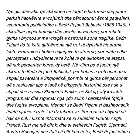
Një gur xhevahir që shkëlqen në faqet e historisë shqiptare
përkah haollësitë e vrojtimit dhe përceptimit është padyshim,
veprimtaria publicistike e Bedri Pejanit-Babushi (1885-1946). I
shkolluar nepër kolegje dhe nivele univerztare, por mbi të
gjitha i brymosur me vrragët e hsitorisë sonë tragjike, Bedri
Pejani do të ketë gjithëmonë një rrol të dyfishtë hiostorik.
Ishte vrojtonjës i hollë i ngjarjeve të afrërme, por ishte edhe
perceptues i ndryshimeve të kohëve që diktohen në atapat,
që nuk përseritën kurrë, dy herë. Në vijim po e japim një
shkrim të Bedri Pejanit-Babushit, për kohën e rrethanat që u
shpall pavarësia e Shqipërisë, por mbi të gjitha për personat
që e realizuan apo e lanë në pikpyetje historinë pse nuk u
shpall dhe reaizua Shqipëria Etnike, në Shkup, aty ku ishte
programuar dhe siguruar nga çdo sulm i barabarëve fqinjë
dhe fuqive evropiane. Mendoi se Bedri Pejani si bashkohanik
është njohës i rralë i të dy taborreve. Por mos të i hyjmë në
hak se nuk i kishte informata se si silleshin Fuqitë: Angli,
Francë, Rusi me një bllok; dhe si sielleshin Fuqitë: Gjermani,
Austro-Hunagari dhe Itali në bllokun tjetër, Bedri Pejani ishte i