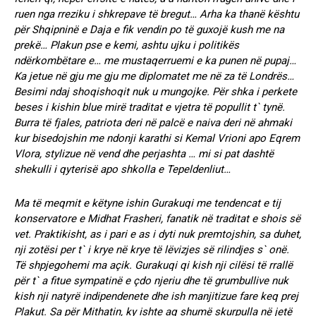
ruen nga rreziku i shkrepave të bregut… Arha ka thanë kështu
për Shqipninë e Daja e fik vendin po të guxojë kush me na
prekë… Plakun pse e kemi, ashtu ujku i politikës
ndërkombëtare e… me mustaqerruemi e ka punen në pupaj…
Ka jetue në gju me gju me diplomatet me në za të Londrës…
Besimi ndaj shoqishoqit nuk u mungojke. Për shka i perkete
beses i kishin blue mirë traditat e vjetra të popullit t` tynë.
Burra të fjales, patriota deri në palcë e naiva deri në ahmaki
kur bisedojshin me ndonji karathi si Kemal Vrioni apo Eqrem
Vlora, stylizue në vend dhe perjashta … mi si pat dashtë
shekulli i qyterisë apo shkolla e Tepeldenliut…
Ma të meqmit e këtyne ishin Gurakuqi me tendencat e tij
konservatore e Midhat Frasheri, fanatik në traditat e shois së
vet. Praktikisht, as i pari e as i dyti nuk premtojshin, sa duhet,
nji zotësi per t` i krye në krye të lëvizjes së rilindjes s` onë.
Të shpjegohemi ma açik. Gurakuqi qi kish nji cilësi të rrallë
për t` a fitue sympatinë e çdo njeriu dhe të grumbullive nuk
kish nji natyrë indipendenete dhe ish manjitizue fare keq prej
Plakut. Sa për Mithatin, ky ishte aq shumë skurpulla në jetë