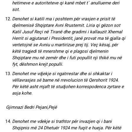
hetimeve e autoriteteve qi kanë mbet t` anullueme deri
sot.
Denohet si katili ma i poshtem për vrasjen e prisit të
djelmenisë Shqiptare Avni Rrustemit. Liria qi gëzon sot
Katil Jusuf Reçi në Tiranë dhe gradimi i kallauzit Xhemal
Herrit si agjutanat i Presidentit, janë provat ma të gjalla qi
vertetojnë se Avniu u martirizue prej tij. Veç kësaj, për
këtë tragjedi të mnershme qi e plagosi djelmenin
Shqiptare mu në zemër dhe i futi popullit nji thikë mu në
fyt, dëshmon krejt populli.
Denohet me vdjekje si ngatrrestar dhe si shkaktar i
vëllavrasjes së bame në rrevolucion të Qershorit 1924.
Për këtë asht mjaft të studjohen korrespodenca zyrtare e
asja kohe.
Gjimnazi Bedri Pejani,Pejë
Denohet me vdekje si trathtor për invazjen qi i bani
Shqipnis më 24 Dhetuër 1924 me fuqit e hueja. Për këtë