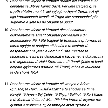
Denohet me vdjeke si kriminel ordiner për vrasjen e ish
deputetit të Dibrës Ramiz Dacit. Për këtë tragjedi qi të
rrqeth shtatin, munt t` api spjegime Hysni Dema, sot nji
nga komandantët besnik të Zogut dhe responsabel për
sigurimin e qetësis në Shqipni të Jugut.
Denohet me vdekje si kirminel dhe si shkaktar i
diskreditimit të shtetit Shqiptar për vrasjen e dy
amerikanëve. Për këtë tragjedi të tmershme qi formon të
paren ngajrje të prishjes së besës e të cenimit të
hospitalitetit në jetën e kombit t` onë, mjafton të
studjohet me interes dëshminat e bazueme në dokuemnta
e n` argumenta të Haki Stërmillit e të Qamil Çelës qi banë
përpara gjykatores politike, në Tiranë, mbas revolucionit
të Qershorit 1924
Denohet me vdekje si komplie në vrasjen e Adem
Gjinishit, të Haxhi Jusuf Kazazit e të shoqes së tij në
Kavajë, të Hyesn Bej Çelës, të Shyqri Salihut, të Kurt Kadis
e të Xhemail Veliut në Mat. Për këto krime të kryeme me
gishitin e urdhinin e tij, dëshmojnë aktet zyrtare e