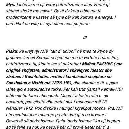
Myfit Libhova me nji verni patriotizmet e Ilias Vrioni qi
shtihej shokë me naivat. Qy të dy këta ishin ma të
modernizemt e kastes së tyne për kah kultura e energia. I
pari dihet se vdiq e i dyti dihet sesi po jeton.
III
Plaku
: ka luejt nji rolë “tait d` unioni” në mes të ktyne dy
grupeve. Ismail Kemali si njeri ish me të vertetë i mirë. Por,
patriotizma e tij, kishte lee si sekretar i
Midhat
PASHëS ( me
origjinë shqiptare, admnistrator i shkelqyer, ideator dhe
zbatues i Kushtetutës, nxitës i kombësisë shqiptare në
Sanxhakun e Nishit më 1876-HB),
dhe shkolla e tij, e para
ishte ajo e autokracisë turke. Për kah trut (Ismail Kemali-HB)
ishte nji tip fare i shëndosh. Mund t`a lozte rolin e nji
novatorit, pse çilsitë dhe rrethi nuk i munguen më 28
Nënduer 1912. Por, dishka i mungoi kryekput mosha. Pra, roli
i tij revolucionar mbarojë po atë ditë qi u ba kryetar i
Qeverisë së përkohshme. Fjala “perkohshme “ ka nji kuptim
aq të fellë sa nuk ka nevojë për nji provë tjetër për t` a