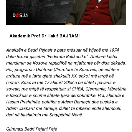
Akademik Prof Dr Hakif BAJRAMI
Analizën e Bedri Pejnait e pata mësuar në Wjenë më 1974,
duke lexuar gazetën “Federata Ballkanike”. Atëherë kisha
mendimin se Kosova republikë na mjaftonte për disa dekada.
Por, programi i Ushtrisë Çlirimtare të Kosovës, që është e
arritura më e lartë gjatë shekullit XX, shkoi më largë në
histori. Kosova më 17 shkurt 2008 u bë shtet i pavarur e
sovran, me miqë të respektuar si SHBA, Gjermania, Mbretëria
e Bashkuar e shumë shtete tjera demokratike. Pra, shkolla e
Hasan Prishtinës, politika e Adem Demaçit dhe pushka e
Adem Jasharit me familje, duhet të mbesin ende shembull,
deri në bashkimin me Shqipërinë Nënë.
Gjimnazi Bedri Pejani,Pejë