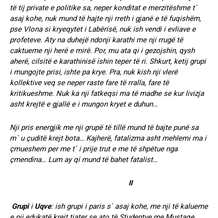
të tij private e politike sa, neper konditat e merzitëshme t`
asaj kohe, nuk mund të hajte nji rreth i gjanë e të fuqishëm,
pse Vlona si kryeqytet i Labërisë, nuk ish vendi i evliave e
profeteve. Aty na duhejë ndonji karathi me nji rrugë të
caktueme nji herë e mirë. Por, mu ata qi i gezojshin, qysh
aherë, cilsitë e karathinisë ishin teper të ri. Shkurt, ketij grupi
i mungojte prisi, ishte pa krye. Pra, nuk kish nji vlerë
kollektive veq se neper raste fare të rralla, fare të
kritikueshme. Nuk ka nji fatkeqsi ma të madhe se kur livizja
asht krejtë e gjallë e i mungon kryet e duhun…
Nji pris energjik me nji grupë të tillë mund të bajte punë sa
m` u çuditë krejt bota… Kajherë, fatalizma asht mehlemi ma i
çmueshem per me t` i prije trut e me të shpëtue nga
çmendina… Lum ay qi mund të bahet fatalist…
II
Grupi
i
Uqve
: ish grupi i paris s` asaj kohe, me nji të kalueme
e nji edukatë krejt tjater se ato të Studentve me Mustaqe.