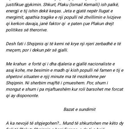
justifikue gjykimin. Shkurt, Plaku (Ismail Kemaili) ish palkë,
energji e tij ishin dekë keqas. Jeta e gjatë nepër llugat e
mergimit, apathia tragike e nji populli në zhvillimin e lvizjeve
qi kerkon davaja, janë faktor qi e paten çue Plakun drejt
politikes së therorive.
Desh fati i Shqipnis qi të kemi në krye nji njeri zerbadhë e të
meçem, por i dekun për së gjalli.
Me krahun e fortë qi i dha djaleria e gjallë nacionaliste e
asaj kohe, me besimin e madh qi kish populli në famen e tij e
shpetovi situaten e njij minute ma të rrezikshme per
Shqipnin. Ni sherbim majftë i çmueshem. Por, shum i
mongut e shum i pa mjaftueshëm kur roli barsohet me forcat
qi ay dispononte.
Bazat e sundimit
A ka nevojë të shpjegohen?… Mund të shkurtohen me këto dy