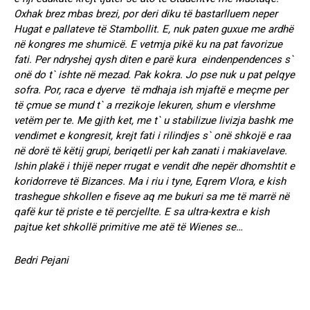
Oxhak brez mbas brezi, por deri diku të bastarlluem neper
Hugat e pallateve të Stambollit. E, nuk paten guxue me ardhë
në kongres me shumicë. E vetmja pikë ku na pat favorizue
fati. Per ndryshej qysh diten e parë kura eindenpendences s`
onë do t` ishte në mezad. Pak kokra. Jo pse nuk u pat pelqye
sofra. Por, raca e dyerve të mdhaja ish mjaftë e meçme per
të çmue se mund t` a rrezikoje lekuren, shum e vlershme
vetëm per te. Me gjith ket, me t` u stabilizue livizja bashk me
vendimet e kongresit, krejt fati i rilindjes s` onë shkojë e raa
në dorë të këtij grupi, beriqetli per kah zanati i makiavelave.
Ishin plakë i thijë neper rrugat e vendit dhe nepër dhomshtit e
koridorreve të Bizances. Ma i riu i tyne, Eqrem Vlora, e kish
trashegue shkollen e fiseve aq me bukuri sa me të marrë në
qafë kur të priste e të percjellte. E sa ultra-kextra e kish
pajtue ket shkollë primitive me atë të Wienes se…
Bedri Pejani