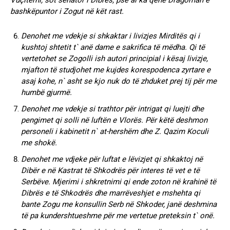
bashkëpuntor i Zogut në kët rast.
Denohet me vdekje si shkaktar i livizjes Mirditës qi i
kushtoj shtetit t` anë dame e sakrifica të mëdha. Qi të
vertetohet se Zogolli ish autori principial i kësaj livizje,
mjafton të studjohet me kujdes korespodenca zyrtare e
asaj kohe, n` asht se kjo nuk do të zhduket prej tij për me
humbë gjurmë.
Denohet me vdekje si trathtor për intrigat qi luejti dhe
pengimet qi solli në luftën e Vlorës. Për këtë deshmon
personeli i kabinetit n` at-hershëm dhe Z. Qazim Koculi
me shokë.
Denohet me vdjeke për luftat e lëvizjet qi shkaktoj në
Dibër e në Kastrat të Shkodrës për interes të vet e të
Serbëve. Mjerimi i shkretnimi qi ende zoton në krahinë të
Dibrës e të Shkodrës dhe marrëveshjet e mshehta qi
bante Zogu me konsullin Serb në Shkoder, janë deshmina
të pa kundershtueshme për me vertetue preteksin t` onë.