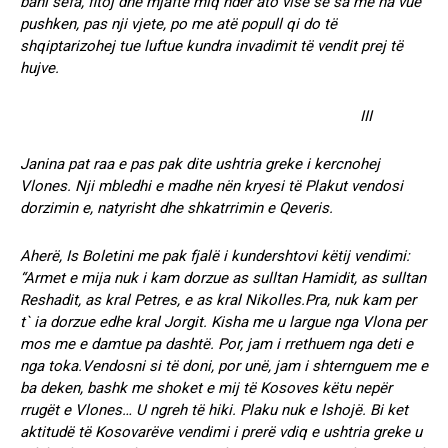
bani sefa, fitoj dhe mjaftë miq nder ato vise se sa me na vue
pushken, pas nji vjete, po me atë popull qi do të
shqiptarizohej tue luftue kundra invadimit të vendit prej të
hujve.
III
Janina pat raa e pas pak dite ushtria greke i kercnohej
Vlones. Nji mbledhi e madhe nën kryesi të Plakut vendosi
dorzimin e, natyrisht dhe shkatrrimin e Qeveris.
Aherë, Is Boletini me pak fjalë i kundershtovi këtij vendimi:
“Armet e mija nuk i kam dorzue as sulltan Hamidit, as sulltan
Reshadit, as kral Petres, e as kral Nikolles.Pra, nuk kam per
t` ia dorzue edhe kral Jorgit. Kisha me u largue nga Vlona per
mos me e damtue pa dashtë. Por, jam i rrethuem nga deti e
nga toka.Vendosni si të doni, por unë, jam i shternguem me e
ba deken, bashk me shoket e mij të Kosoves këtu nepër
rrugët e Vlones… U ngreh të hiki. Plaku nuk e lshojë. Bi ket
aktitudë të Kosovarëve vendimi i prerë vdiq e ushtria greke u