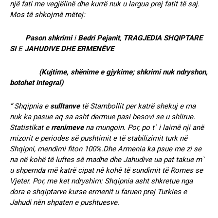
një fati me vegjëlinë dhe kurrë nuk u largua prej fatit të saj.
Mos të shkojmë mëtej:
Pason
shkrimi
i
Bedri
Pejanit
,
TRAGJEDIA
SHQIPTARE
SI
E
JAHUDIVE
DHE
ERMENËVE
(Kujtime, shënime e gjykime; shkrimi nuk ndryshon,
botohet integral)
“ Shqipnia e
sulltanve
të Stambollit per katrë shekuj e ma
nuk ka pasue aq sa asht dermue pasi besovi se u shlirue.
Statistikat e
rrenimeve
na mungoin. Por, po t` i laimë nji anë
mizorit e periodes së pushtimit e të stabilizimit turk në
Shqipni, mendimi fiton 100%.Dhe Armenia ka psue me zi se
na në kohë të luftes së madhe dhe Jahudive ua pat takue m`
u shpernda më katrë cipat në kohë të sundimit të Romes se
Vjeter. Por, me ket ndryshim: Shqipnia asht shkretue nga
dora e shqiptarve kurse ermenit u faruen prej Turkies e
Jahudi nën shpaten e pushtuesve.