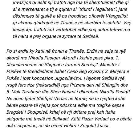
invazijon qi asht nji trathti nga ma të shemtuemet dhe qi
ai e mersenaret e tij e qujtën si “triumf i legalitetit”, janë
dëshmues të gjallë e të pa tronditun, oficerët Vfangellist
qi akoma qindrojnë në Tiranë e në sherbim të shtetit. Veç
kësaj, kjo trathti sot vërtetohet edhe prej autoriteteve ma
të nalta e prej organeve zyrtare të Serbisë.
Po si erdhi ky katil në fronin e Tiranës. Erdhi në saje të një
akordi me Nikolla Pasiqin. Akordi i kishte pesë pika: 1.
Xhandarmerinë në Shqipni e formon Serbia;2. Ministër i
Punëve të Brendëshme bahet Ceno Beg Kryeziu; 3. Minjera e
Pukës i ipet koncesion Jugosllavis;4. I lejohet Serbisë një
rrugë ferovize (hekurudhë) nga Prizreni deri në Shëngjin dhe
5. Mali Tarabosh dhe Shën Naumi i dhurohen Nikolla Pasiqit.
Në anën tjetër Shefqet Verlac në Romë, në të njejtën kohë
bënte pazare të njejta por ndoshta edhe ma tragike sepse
Bregdeti i Shqipnisë, kthej në nji dritare prej kah Italia
shiqonte më thellë në Ballkani. Këtë Pazar Verlaci po e bënte
duke shpresue, se do bëhet viehrri i Zogollit kusar.