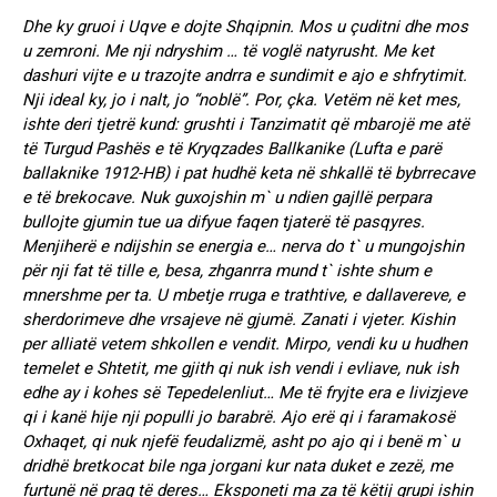
Dhe ky gruoi i Uqve e dojte Shqipnin. Mos u çuditni dhe mos
u zemroni. Me nji ndryshim … të voglë natyrusht. Me ket
dashuri vijte e u trazojte andrra e sundimit e ajo e shfrytimit.
Nji ideal ky, jo i nalt, jo “noblë”. Por, çka. Vetëm në ket mes,
ishte deri tjetrë kund: grushti i Tanzimatit që mbarojë me atë
të Turgud Pashës e të Kryqzades Ballkanike (Lufta e parë
ballaknike 1912-HB) i pat hudhë keta në shkallë të bybrrecave
e të brekocave. Nuk guxojshin m` u ndien gajllë perpara
bullojte gjumin tue ua difyue faqen tjaterë të pasqyres.
Menjiherë e ndijshin se energia e… nerva do t` u mungojshin
për nji fat të tille e, besa, zhganrra mund t` ishte shum e
mnershme per ta. U mbetje rruga e trathtive, e dallavereve, e
sherdorimeve dhe vrsajeve në gjumë. Zanati i vjeter. Kishin
per alliatë vetem shkollen e vendit. Mirpo, vendi ku u hudhen
temelet e Shtetit, me gjith qi nuk ish vendi i evliave, nuk ish
edhe ay i kohes së Tepedelenliut… Me të fryjte era e livizjeve
qi i kanë hije nji populli jo barabrë. Ajo erë qi i faramakosë
Oxhaqet, qi nuk njefë feudalizmë, asht po ajo qi i benë m` u
dridhë bretkocat bile nga jorgani kur nata duket e zezë, me
furtunë në prag të deres… Eksponeti ma za të këtij grupi ishin