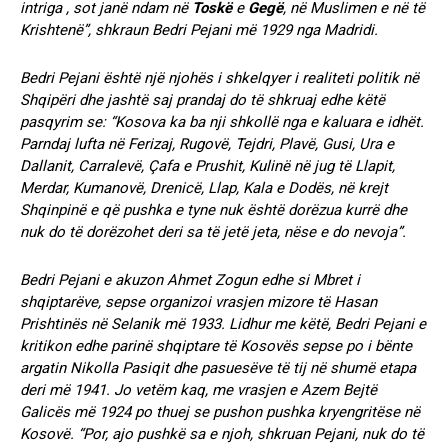
intriga , sot janë ndam në
Toskë
e
Gegë
, në Muslimen e në të
Krishtenë”, shkraun Bedri Pejani më 1929 nga Madridi.
Bedri Pejani është një njohës i shkelqyer i realiteti politik në
Shqipëri dhe jashtë saj prandaj do të shkruaj edhe këtë
pasqyrim se: “Kosova ka ba nji shkollë nga e kaluara e idhët.
Parndaj lufta në Ferizaj, Rugovë, Tejdri, Plavë, Gusi, Ura e
Dallanit, Carralevë, Çafa e Prushit, Kulinë në jug të Llapit,
Merdar, Kumanovë, Drenicë, Llap, Kala e Dodës, në krejt
Shqinpinë e që pushka e tyne nuk është dorëzua kurrë dhe
nuk do të dorëzohet deri sa të jetë jeta, nëse e do nevoja”.
Bedri Pejani e akuzon Ahmet Zogun edhe si Mbret i
shqiptarëve, sepse organizoi vrasjen mizore të Hasan
Prishtinës në Selanik më 1933. Lidhur me këtë, Bedri Pejani e
kritikon edhe parinë shqiptare të Kosovës sepse po i bënte
argatin Nikolla Pasiqit dhe pasuesëve të tij në shumë etapa
deri më 1941. Jo vetëm kaq, me vrasjen e Azem Bejtë
Galicës më 1924 po thuej se pushon pushka kryengritëse në
Kosovë. “Por, ajo pushkë sa e njoh, shkruan Pejani, nuk do të