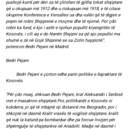
pushojë kurrë për deri sa të çlirohen të gjitha tokat shqiptare
që u okupuan më 1912 dhe u riokupuan më 1918, e të cilave
okupime Konferenca e Versalles ua dha vulën që të digjen e
piqen në robni Shqipninë e moçme dhe të njomë. Por çdo
robni ka fund, e kjo i asht e njohun popullit kryengritës të
Kosovës, i cili aq e do Nanën Shqipni sa që ajo popullsi ma
shumë e zë në Gojë Shipninë se sa Zotin fuqiplotë”,
potencon Bedri Pejani në Madrid.
Bedri Pejani
Bedri Pejani e çorton edhe parin politike e bajraktare të
Kosovës.
“Për çdo muej, shkruan Bedri Pejani, kral Aleksandri i Serbisë
vret e masakron shqiptarë.Por, politikanët e Kosovës si
kokderra, jo që të mbajnë nji distancë me Beogradin, por i
shkojnë në dasmë Kralit vrasës të vogjlisë shqiptare, kralit
që nuk la katund pa bombardue dhe pa forcue livizjen për
shpërngulje të shqiptarëve në Anadolli. Madje në dasmë i