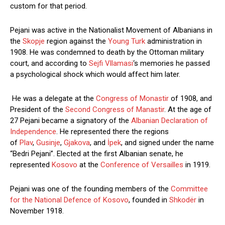
custom for that period.
Pejani was active in the Nationalist Movement of Albanians in
the
Skopje
region against the
Young Turk
administration in
1908. He was condemned to death by the Ottoman military
court, and according to
Sejfi Vllamasi
‘s memories he passed
a psychological shock which would affect him later.
He was a delegate at the
Congress of Monastir
of 1908, and
President of the
Second Congress of Manastir
. At the age of
27 Pejani became a signatory of the
Albanian Declaration of
Independence
. He represented there the regions
of
Plav
,
Gusinje
,
Gjakova
, and
İpek
, and signed under the name
“Bedri Pejani”. Elected at the first Albanian senate, he
represented
Kosovo
at the
Conference of Versailles
in 1919.
Pejani was one of the founding members of the
Committee
for the National Defence of Kosovo
, founded in
Shkodër
in
November 1918.