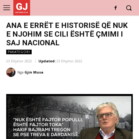
GJ
DRITARE E RE
ANA E ERRËT E HISTORISË QË NUK
E NJOHIM SE CILI ËSHTË ÇMIMI I
SAJ NACIONAL
PAKATEGORI
23 Dhjetor 2022
Updated:
23 Dhjetor 2022
Nga
Gjin Musa