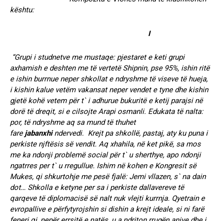
kështu:
I
“Grupi i studnetve me mustaqe: pjestaret e keti grupi
axhamish e deshten me të vertetë Shipnin, pse 95%, ishin ritë
e ishin burrnue neper shkollat e ndryshme të viseve të hueja,
i kishin kalue vetëm vakansat neper vendet e tyne dhe kishin
gjetë kohë vetem për t` i adhurue bukuritë e ketij parajsi në
dorë të dreqit, si e cilsojte Arapi osmanli. Edukata të nalta:
por, të ndryshme aq sa mund të thuhet
fare
jabanxhi
ndervedi. Krejt pa shkollë, pastaj, aty ku puna i
perkiste njftësis së vendit. Aq xhahila, në ket pikë, sa mos
me ka ndonji problemë social për t` u sherthye, apo ndonji
ngatrres per t` u rregullue. Ishim në kohen e Kongresit së
Mukes, qi shkurtohje me pesë fjalë: Jemi vllazen, s` na dain
dot… Shkolla e ketyne per sa i perkiste dallavereve të
qarqeve të diplomacisë së nalt nuk vlejti kurrnja. Qyetrain e
evropallive e përfytyrojshin si dishin a krejt ideale, si ni farë
feneri qi, nepër errsitë e natës, u a ndriton rrugën anive dhe i