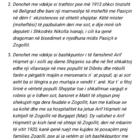
Denohet me vdekje si trathtor pse më 1913 shkoi tinzisht
në Beligrad dhe bani nji marrveshje të msheftë me Pasiçin
në dëm t` ekzistences së shtetit shqiptar. Këtë mister
(msheftësi) të pazbuluëm deri me sot, e dije mirë ish
deputeti i Shkodrës Nikolla Ivanaji, i cili ka qenë
dragoman në bisedimet e rrjedhuna midis Pasiçit e
Zogollit.
Denohet me vdekje si bashkpuntor i të famshmit Arif
Hiqmet qi i solli aq dame Shqipnis sa dhe në fint shkaktoj
edhe nji vllavrasje në mes popullit të Dibrës dhe mbolli
farën e përgatiti majën e mersenaris n` at popull, qi ai sot
asht ba si lëngira a po murtaja e vendit t` anë. Kur t` e fitoj
lirinë e vërtetë populli Shqiptar tue i shkallmue vargujt e
robnis qi e lidhen sot, banoret e Matit të shypun prej
shekujsh nga dera feudale e Zogollit, kan me kallxue se
sa kohë dhe me sa hospitalitet ka jetue Arif Hiqmeti në
kshtjell të Zogollit në Burgajet (Mat). Dy valixhet e Arif
Hiqmetit qi kish lanë në shtepi të Zogollit, deri në mbarim
të vitit 1920, kanë qenë ruejt me kujdes të posaçëm prej
familjes Zogolli, pse ai ja vetëm qi ish bashkëpuntor me