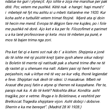
ndalue ke guri i ylyneçit. Ajo ishte e zoja me marshue per pak
ditë. Por, vetem me pushkë. Këtë nuk e hangri: hapi mund t`
i mbetejë në fyt mu ashtu si u mbeti italianëve me 1920. Kur
koha asht e turbullët vetem trimat fitojnë. Mjerë ata qi doin
të hecin me mend. Evropa të dëgjon fare me kujdes, po i fole
me pushkë në dorë. Ajo ket e ka per fe. Filozofimet e parimet
u a ka lanë profesorave qi keta mos të mbeten pa punë, e
mos të bajen trima nga zori.
Pra ket fat qi e kemi sot nuk do t` a kishim. Shqipnia e jonë
do të ishte më nji pozitë krejt tjatre qysh ahere sikur ndonji
Is Boletin të merrte nji natitudë pak a shumë trime dhe ne të
dy rastet qi u shenuen ma nalt. Adami pasi nji herë harroi
perjashsin, nuk u kthye më të veç se kur vdiq, thonë legjendat
e feve. Shqiptari nuk desh të vdesi. U masakrue. Mbeti në
Arasat dhe psoj fatin e atyne qi therren në kaspahane. Per te,
parajs nuk ka. A do të ketë? Ndoshta dikur. Kondita asht
tragjike, por e vetme. Rruga e Is Boletinave, e veshtirë per
Bretkocat.Tragedia shqiptare vijon. Asht dobiçi i dobsive.
Sherrin e ka me bereqet”. (Madrid 28 XI 1928.)