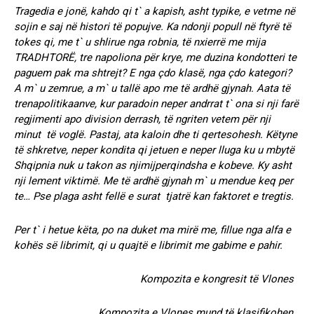
Tragedia e jonë, kahdo qi t` a kapish, asht typike, e vetme në
sojin e saj në histori të popujve. Ka ndonji popull në ftyrë të
tokes qi, me t` u shlirue nga robnia, të nxierrë me mija
TRADHTORË, tre napoliona për krye, me duzina kondotteri te
paguem pak ma shtrejt? E nga çdo klasë, nga çdo kategori?
A m` u zemrue, a m` u tallë apo me të ardhë gjynah. Aata të
trenapolitikaanve, kur paradoin neper andrrat t` ona si nji farë
regjimenti apo division derrash, të ngriten vetem për nji
minut të voglë. Pastaj, ata kaloin dhe ti qertesohesh. Këtyne
të shkretve, neper kondita qi jetuen e neper lluga ku u mbytë
Shqipnia nuk u takon as njimijperqindsha e kobeve. Ky asht
nji lement viktimë. Me të ardhë gjynah m` u mendue keq per
te… Pse plaga asht fellë e surat tjatrë kan faktoret e tregtis.
Per t` i hetue këta, po na duket ma mirë me, fillue nga alfa e
kohës së librimit, qi u quajtë e librimit me gabime e pahir.
Kompozita e kongresit të Vlones
Kompozita e Vlones mund të klasifikohen