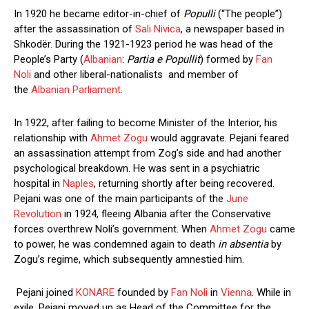
In 1920 he became editor-in-chief of
Populli
(“The people”)
after the assassination of
Sali Nivica
, a newspaper based in
Shkodër. During the 1921-1923 period he was head of the
People’s Party (
Albanian
:
Partia e Popullit
) formed by
Fan
Noli
and other liberal-nationalists and member of
the
Albanian Parliament
.
In 1922, after failing to become Minister of the Interior, his
relationship with
Ahmet Zogu
would aggravate. Pejani feared
an assassination attempt from Zog’s side and had another
psychological breakdown. He was sent in a psychiatric
hospital in
Naples
, returning shortly after being recovered.
Pejani was one of the main participants of the
June
Revolution
in 1924, fleeing Albania after the Conservative
forces overthrew Noli’s government. When
Ahmet Zogu
came
to power, he was condemned again to death
in absentia
by
Zogu’s regime, which subsequently amnestied him.
Pejani joined
KONARE
founded by
Fan Noli
in
Vienna
. While in
exile, Pejani moved up as Head of the Committee for the