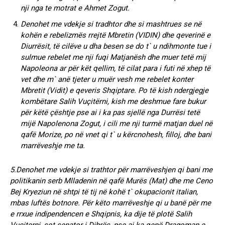
nji nga te motrat e Ahmet Zogut.
Denohet me vdekje si tradhtor dhe si mashtrues se në
kohën e rebelizmës rrejtë Mbretin (VIDIN) dhe qeverinë e
Diurrësit, të cilëve u dha besen se do t` u ndihmonte tue i
sulmue rebelet me nji fuqi Matjanësh dhe muer tetë mij
Napoleona ar për kët qellim, të cilat para i futi në xhep të
vet dhe m` anë tjeter u muër vesh me rebelet konter
Mbretit (Vidit) e qeveris Shqiptare. Po të kish ndergjegje
kombëtare Salih Vuçitërni, kish me deshmue fare bukur
për këtë çështje pse ai i ka pas sjellë nga Durrësi tetë
mijë Napolenona Zogut, i cili me nji turmë matjan duel në
qafë Morize, po në vnet qi t` u kërcnohesh, filloj, dhe bani
marrëveshje me ta.
5.Denohet me vdekje si trathtor për marrëveshjen qi bani me
politikanin serb Mlladenin në qafë Murës (Mat) dhe me Ceno
Bej Kryeziun në shtpi të tij në kohë t` okupacionit italian,
mbas luftës botnore. Për këto marrëveshje qi u banë për me
e rrxue indipendencen e Shqipnis, ka dije të plotë Salih
Vuçiterni, sot senator i Dibrës, pse ai ka qenë Dragoman e