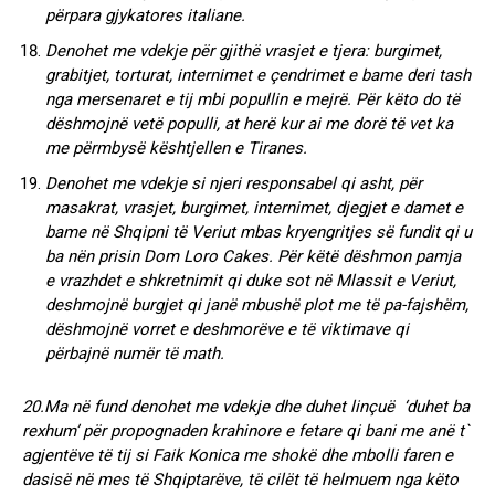
përpara gjykatores italiane.
Denohet me vdekje për gjithë vrasjet e tjera: burgimet,
grabitjet, torturat, internimet e çendrimet e bame deri tash
nga mersenaret e tij mbi popullin e mejrë. Për këto do të
dëshmojnë vetë populli, at herë kur ai me dorë të vet ka
me përmbysë kështjellen e Tiranes.
Denohet me vdekje si njeri responsabel qi asht, për
masakrat, vrasjet, burgimet, internimet, djegjet e damet e
bame në Shqipni të Veriut mbas kryengritjes së fundit qi u
ba nën prisin Dom Loro Cakes. Për këtë dëshmon pamja
e vrazhdet e shkretnimit qi duke sot në Mlassit e Veriut,
deshmojnë burgjet qi janë mbushë plot me të pa-fajshëm,
dëshmojnë vorret e deshmorëve e të viktimave qi
përbajnë numër të math.
20.Ma në fund denohet me vdekje dhe duhet linçuë ‘duhet ba
rexhum’ për propognaden krahinore e fetare qi bani me anë t`
agjentëve të tij si Faik Konica me shokë dhe mbolli faren e
dasisë në mes të Shqiptarëve, të cilët të helmuem nga këto