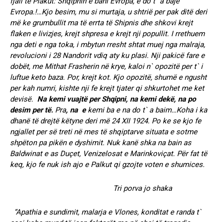
fjali të Plakut: Shqipnin e bani Evropa, e do t` a bajë
Evropa.!…Kjo besim, mu si murtaja, u shtrië per pak ditë deri
më ke grumbullit ma të errta të Shipnis dhe shkovi krejt
flaken e livizjes, krejt shpresa e krejt nji popullit. I rrethuem
nga deti e nga toka, i mbytun rresht shtat muej nga malraja,
revolucioni i 28 Nandorit vdiq aty ku plasi. Nji pakicë fare e
dobët, me Mithat Frasherin në krye, kaloi n` opozitë per t` i
luftue keto baza. Por, krejt kot. Kjo opozitë, shumë e ngusht
per kah numri, kishte nji fe krejt tjater qi shkurtohet me ket
devisë.
Na kemi vuajtë per Shqipni, na kemi dekë, na po
desim per të.
Pra
, na e
kemi ba e na do t` a baim…Koha i ka
dhanë të drejtë këtyne deri më 24 XII 1924. Po ke se kjo fe
ngjallet per së treti në mes të shqiptarve situata e sotme
shpëton pa pikën e dyshimit. Nuk kanë shka na bain as
Baldwinat e as Duçet, Venizelosat e Marinkoviçat. Për fat të
keq, kjo fe nuk ish ajo e Palkut qi gzojte voten e shumices.
Tri porva jo shaka
“Apathia e sundimit, malarja e Vlones, konditat e randa t`