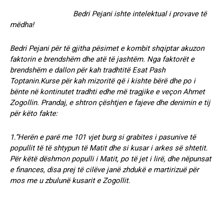
Bedri Pejani ishte intelektual i provave të
mëdha!
Bedri Pejani për të gjitha pësimet e kombit shqiptar akuzon
faktorin e brendshëm dhe atë të jashtëm. Nga faktorët e
brendshëm e dallon për kah tradhtitë Esat Pash
Toptanin.Kurse për kah mizoritë që i kishte bërë dhe po i
bënte në kontinutet tradhti edhe më tragjike e veçon Ahmet
Zogollin. Prandaj, e shtron çështjen e fajeve dhe denimin e tij
për këto fakte:
1.”Herën e parë me 101 vjet burg si grabites i pasunive të
popullit të të shtypun të Matit dhe si kusar i arkes së shtetit.
Për këtë dëshmon populli i Matit, po të jet i lirë, dhe nëpunsat
e finances, disa prej të cilëve janë zhdukë e martirizuë për
mos me u zbulunë kusarit e Zogollit.