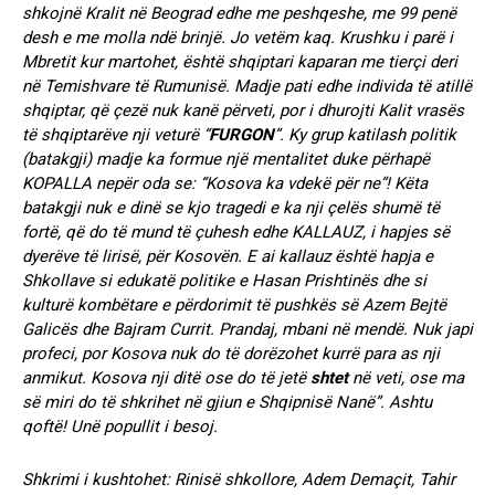
shkojnë Kralit në Beograd edhe me peshqeshe, me 99 penë
desh e me molla ndë brinjë. Jo vetëm kaq. Krushku i parë i
Mbretit kur martohet, është shqiptari kaparan me tierçi deri
në Temishvare të Rumunisë. Madje pati edhe individa të atillë
shqiptar, që çezë nuk kanë përveti, por i dhurojti Kalit vrasës
të shqiptarëve nji veturë “
FURGON
”. Ky grup katilash politik
(batakgji) madje ka formue një mentalitet duke përhapë
KOPALLA nepër oda se: “Kosova ka vdekë për ne”! Këta
batakgji nuk e dinë se kjo tragedi e ka nji çelës shumë të
fortë, që do të mund të çuhesh edhe KALLAUZ, i hapjes së
dyerëve të lirisë, për Kosovën. E ai kallauz është hapja e
Shkollave si edukatë politike e Hasan Prishtinës dhe si
kulturë kombëtare e përdorimit të pushkës së Azem Bejtë
Galicës dhe Bajram Currit. Prandaj, mbani në mendë. Nuk japi
profeci, por Kosova nuk do të dorëzohet kurrë para as nji
anmikut. Kosova nji ditë ose do të jetë
shtet
në veti, ose ma
së miri do të shkrihet në gjiun e Shqipnisë Nanë”. Ashtu
qoftë! Unë popullit i besoj.
Shkrimi i kushtohet: Rinisë shkollore, Adem Demaçit, Tahir