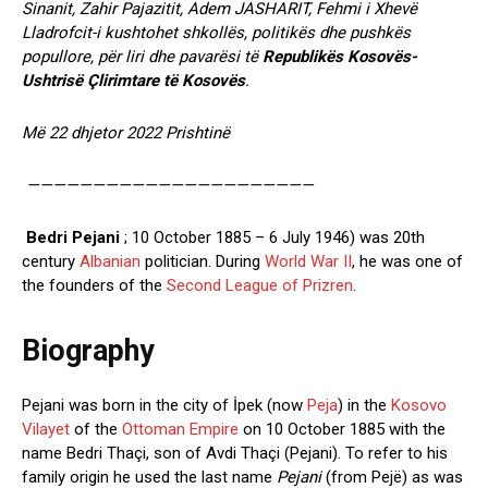
Sinanit, Zahir Pajazitit, Adem JASHARIT, Fehmi i Xhevë
Lladrofcit-i kushtohet shkollës, politikës dhe pushkës
popullore, për liri dhe pavarësi të
Republikës
Kosovës-
Ushtrisë Çlirimtare të Kosovës
.
Më 22 dhjetor 2022 Prishtinë
——————————————————————
Bedri Pejani
; 10 October 1885 – 6 July 1946) was 20th
century
Albanian
politician. During
World War II
, he was one of
the founders of the
Second League of Prizren
.
Biography
Pejani was born in the city of İpek (now
Peja
) in the
Kosovo
Vilayet
of the
Ottoman Empire
on 10 October 1885 with the
name Bedri Thaçi, son of Avdi Thaçi (Pejani). To refer to his
family origin he used the last name
Pejani
(from Pejë) as was