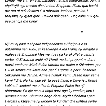
Londer me shifren e ambasades italiane telegrafojke: Janina
shpëtojë nga rreziku dhe i mbeti Shqipnis…Plaku qau bashk
me ata qi nuk deshen t` a mbronin Janinen, pse ish, i
thojshin, nji qytet grek…Pakica nuk qeshi. Por, edhe nuk qau,
pse pat çja me kohë;
II
Nji muej pasi u shpallë indipendenca e Shqipnis e jo
autonimia nen Turki, si këshillojte Axha Franë, nji dergatë e
maleve të Shqipnisë Mesme, tue i ça karakollet e ushtris
serbe në Shkambij ardhi në Vlonë me ket proponim: Jemi
marrë vesh me Mirditë dhe Mirdita me malet e Shkodres per
t` u ra serbve me katrë anë, per t` i cptue e per t` bashkue
Shkodren me Janinë. Armë e fyshek kemi. Besen nder veti e
kemi lidhë. Na kan çue për ta pasë fjalen e Qeveris… Krejtë
kabineti vendosi me u thanë: Perpara! Plaku tha nji
ultiamtum: Po kje se nuk hiqni dorë nga ky vendim, jam i
demissionuar… Shumica hoqo dorë.
Myfit
Libohova
i pari.
Dergata u kthye me nji urdhen të kundert dhe ushtria serbe