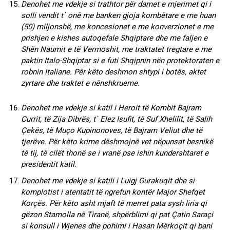
Denohet me vdekje si trathtor për damet e mjerimet qi i
solli vendit t` onë me banken gjoja kombëtare e me huan
(50) miljonshë, me koncesionet e me konverzionet e me
prishjen e kishes autoqefale Shqiptare dhe me faljen e
Shën Naumit e të Vermoshit, me traktatet tregtare e me
paktin Italo-Shqiptar si e futi Shqipnin nën protektoraten e
robnin Italiane. Për këto deshmon shtypi i botës, aktet
zyrtare dhe traktet e nënshkrueme.
Denohet me vdekje si katil i Heroit të Kombit Bajram
Currit, të Zija Dibrës, t` Elez Isufit, të Suf Xhelilit, të Salih
Çekës, të Muço Kupinonoves, të Bajram Veliut dhe të
tjerëve. Për këto krime dëshmojnë vet nëpunsat besnikë
të tij, të cilët thonë se i vranë pse ishin kundershtaret e
presidentit katil.
Denohet me vdekje si katili i Luigj Gurakuqit dhe si
komplotist i atentatit të ngrefun kontër Major Shefqet
Korçës. Për këto asht mjaft të merret pata sysh liria qi
gëzon Stamolla në Tiranë, shpërblimi qi pat Çatin Saraçi
si konsull i Wjenes dhe pohimi i Hasan Mërkoçit qi bani