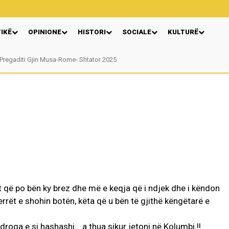
TIKË
OPINIONE
HISTORI
SOCIALE
KULTURË
Pregaditi Gjin Musa-Rome- Shtator 2025
Nga: Ndue Dedaj
 që po bën ky brez dhe më e keqja që i ndjek dhe i këndon
të errët e shohin botën, këta që u bën të gjithë këngëtarë e
i droga e si hashashi… a thua sikur jetoni në Kolumbi !!