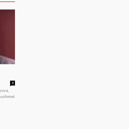
0
sova,
 pushimet