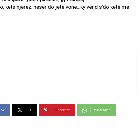
jo, këta njerëz, nesër do jetë vonë…ky vend s’do ketë më
ook
X
Pinterest
WhatsApp