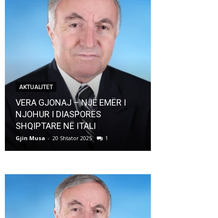
AKTUALITET
AKTUALITET
VERA GJONAJ – NJË EMËR I
NJOHUR I DIASPORËS
Pregaditi Gji
SHQIPTARE NË ITALI
Shtator 2025
Gjin Musa
-
20 Shtator 2025
1
Gjin Musa
-
8 Shtat