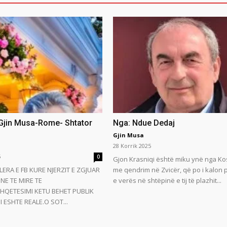
 Gjin Musa-Rome- Shtator
Nga: Ndue Dedaj
Gjin Musa
28 Korrik 2025
5
0
Gjon Krasniqi është miku ynë nga Ko
LERA E FB KURE NJERZIT E ZGJUAR
me qendrim në Zvicër, që po i kalon
NE TE MIRE TE
e verës në shtëpinë e tij të plazhit...
HQETESIMI KETU BEHET PUBLIK
 ESHTE REALE.O SOT...