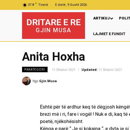
C
37.8
Tiranë
E dielë, 9 Gusht 2026
ARTIKUJ
POLI
DRITARE E RE
GJIN MUSA
LAJMET E FUNDIT
Anita Hoxha
11 Shtator 2021
Updated:
11 Shtator 2021
PAKATEGORI
Nga
Gjin Musa
Është për të ardhur keq të dëgjosh këngët
brezi më i ri, fare i vogël ! Nuk e di, kaq 
poetë, njëkohësisht.
Kënga e parë “ Je si kokaina “, e dyta je s