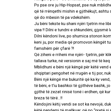
Po pse ore ju Hip-Hopsat, pse nuk mblidhe
që të rrënqethi mishin e gjithëkujt, ashtu
që do mbesin të pa vdekshëm.
Ju bëni tekste ku shani njëri tjetrin me lib
vipa !! Dilni e tundni e shkundëni, gjysmë l
Dilni këndoni live, po shumica stonon komp
keni ju, por media që promovon këngët tu
famshëm për çfarë ?!
Që ziheni e rriheni me njëri- tjetrin, për
tallava turke, në versionin e saj më të keq 
Mblidhuni e bëni një këngë për këtë vend e
shqiptari pengohet në rrugën e tij por, nuk
Bëni një këngë me bukuritë që ka ky vend,
të bëni, e t’iu bashkoi të gjithëve bashk, j
gjithë të zezat rinisë tonë i erdhen, që kur
breza të tërë…!!
Këndojini këtij vendi se sot ka nevojë, duk
këtë pandemi të mallkuar, që po “pretë si 