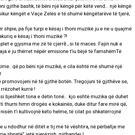
ni gjithë bashk, të bëni një këngë për këtë vend… një këngë
 sikur këngët e Vaçe Zelës e të shumë këngëtarëve të tjerë,
ër shpie, pa fije turpi e kësaj i thoni muzikë ju e ne u quajmë
akuriq e kësaj i thoni muzikë ?!
let e gjysma me zë të cjerrē , si të maces. Fajin nuk e
aja e ju thërret nëpër emisione t’iu bëjë të famshëmTë
 klikime…që po bëni një muzikë, e cila është më shumë një
!
 promovojeni në të gjithë botën. Tregojuni të gjithëve se,
 rrëzohet kurrë !
 si bjeshkët tona e detin tonë… kjo eshtë muzika që duhet
o ti thurni himn drogës e kokainës, duke ditur fare mirë që,
 nisën t’i kultivojnë këto helme, të cilat po shkatërrojnë
e u ndodhur në ditët e tij më të vështira, në përballje me
me shpatë” jetë njerëzish, gjithandej !