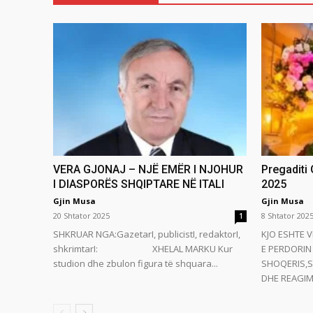
VERA GJONAJ – NJË EMËR I NJOHUR
Pregaditi
I DIASPORËS SHQIPTARE NË ITALI
2025
Gjin Musa
Gjin Musa
20 Shtator 2025
8 Shtator 202
1
SHKRUAR NGA:GazetarI, publicistI, redaktorI,
KJO ESHTE V
shkrimtarI: XHELAL MARKU Kur
E PERDORIN 
studion dhe zbulon figura të shquara...
SHOQERIS,S
DHE REAGIMI