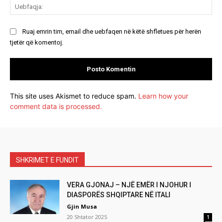
Ue
Ruaj emrin tim, email dhe uebfaqen në këtë shfletues për herën
tjetër që komentoj.
This site uses Akismet to reduce spam.
Learn how your
comment data is processed.
SHKRIMET E FUNDIT
VERA GJONAJ – NJË EMËR I NJOHUR I
DIASPORËS SHQIPTARE NË ITALI
Gjin Musa
20 Shtator 2025
1