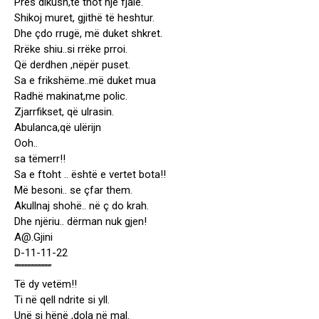
Pres dikush,të thot një fjalë.
Shikoj muret, gjithë të heshtur.
Dhe çdo rrugë, më duket shkret.
Rrëke shiu..si rrëke prroi.
Që derdhen ,nëpër puset.
Sa e frikshëme..më duket mua
Radhë makinat,me polic.
Zjarrfikset, që ulrasin.
Abulanca,që ulërijn
Ooh..
sa tëmerr!!
Sa e ftoht .. është e vertet bota!!
Më besoni.. se çfar them.
Akullnaj shohë.. në ç do krah.
Dhe njëriu.. dërman nuk gjen!
A@.Gjini
D-11-11-22
“””””””””””””
Të dy vetëm!!
Ti në qell ndrite si yll.
Unë si hënë ,dola në mal.