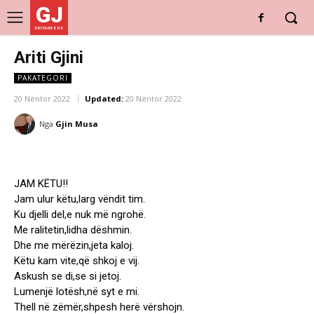
GJ
DRITARE E RE
Ariti Gjini
PAKATEGORI
20 Nëntor 2022
Updated:
20 Nëntor 2022
Nga
Gjin Musa
JAM KËTU!!
Jam ulur këtu,larg vëndit tim.
Ku djelli del,e nuk më ngrohë.
Me ralitetin,lidha dëshmin.
Dhe me mërëzin,jeta kaloj.
Këtu kam vite,që shkoj e vij.
Askush se di,se si jetoj.
Lumenjë lotësh,në syt e mi.
Thell në zëmër,shpesh herë vërshojn.