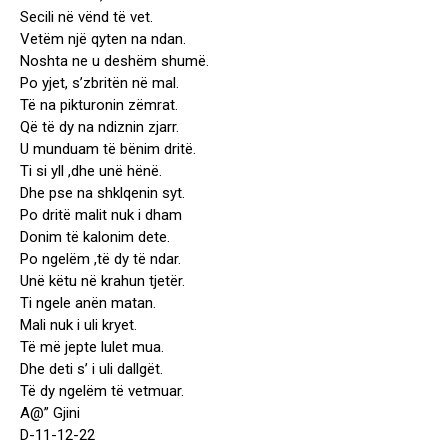
Secili në vënd të vet.
Vetëm një qyten na ndan.
Noshta ne u deshëm shumë.
Po yjet, s’zbritën në mal.
Të na pikturonin zëmrat.
Që të dy na ndiznin zjarr.
U munduam të bënim dritë.
Ti si yll ,dhe unë hënë.
Dhe pse na shklqenin syt.
Po dritë malit nuk i dham
Donim të kalonim dete.
Po ngelëm ,të dy të ndar.
Unë këtu në krahun tjetër.
Ti ngele anën matan.
Mali nuk i uli kryet.
Të më jepte lulet mua.
Dhe deti s’ i uli dallgët.
Të dy ngelëm të vetmuar.
A@” Gjini
D-11-12-22