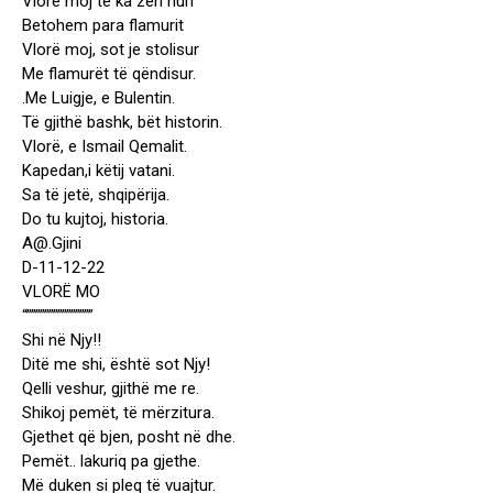
Vlorë moj të ka zën nuri
Betohem para flamurit
Vlorë moj, sot je stolisur
Me flamurët të qëndisur.
.Me Luigje, e Bulentin.
Të gjithë bashk, bët historin.
Vlorë, e Ismail Qemalit.
Kapedan,i këtij vatani.
Sa të jetë, shqipërija.
Do tu kujtoj, historia.
A@.Gjini
D-11-12-22
VLORË MO
“”””””””””””””””
Shi në Njy!!
Ditë me shi, është sot Njy!
Qelli veshur, gjithë me re.
Shikoj pemët, të mërzitura.
Gjethet që bjen, posht në dhe.
Pemët.. lakuriq pa gjethe.
Më duken si pleq të vuajtur.