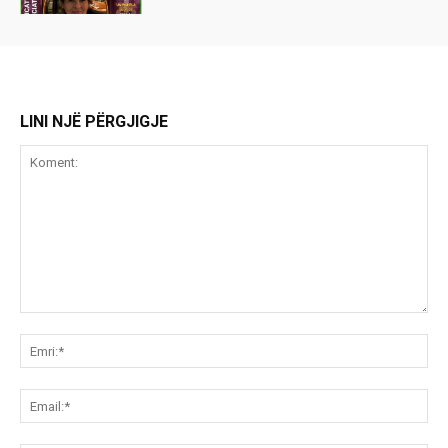
LINI NJË PËRGJIGJE
Koment:
Emr
Ema