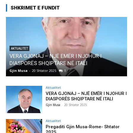
SHKRIMET E FUNDIT
I
AKTUALITET
Pregaditi Gjin Musa-Rome- Shtator 2025
Gjin Musa
-
8 Shtator 2025
0
Aktualitet
VERA GJONAJ – NJË EMËR I NJOHUR I
DIASPORËS SHQIPTARE NË ITALI
Gjin Musa
-
20 Shtator 2025
Aktualitet
Pregaditi Gjin Musa-Rome- Shtator
2025