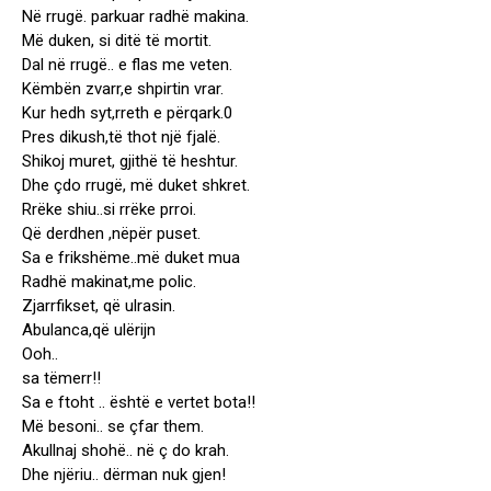
Në rrugë. parkuar radhë makina.
Më duken, si ditë të mortit.
Dal në rrugë.. e flas me veten.
Këmbën zvarr,e shpirtin vrar.
Kur hedh syt,rreth e përqark.0
Pres dikush,të thot një fjalë.
Shikoj muret, gjithë të heshtur.
Dhe çdo rrugë, më duket shkret.
Rrëke shiu..si rrëke prroi.
Që derdhen ,nëpër puset.
Sa e frikshëme..më duket mua
Radhë makinat,me polic.
Zjarrfikset, që ulrasin.
Abulanca,që ulërijn
Ooh..
sa tëmerr!!
Sa e ftoht .. është e vertet bota!!
Më besoni.. se çfar them.
Akullnaj shohë.. në ç do krah.
Dhe njëriu.. dërman nuk gjen!