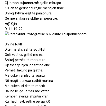
Gjithmon kujtumet,më sjellin mbrapa.
Ku jan të gëdhëndura,në mëndjen time.
Shikoj fytyra,krejt të panjohura.
Që më shikojn,e skthejën përgjigje.
A@.Gjini
D-11-19-22
Shi në Njy!!
Ditë me shi, është sot Njy!
Qelli veshur, gjithë me re.
Shikoj pemët, të mërzitura.
Gjethet që bjen, posht në dhe.
Pemët.. lakuriq pa gjethe.
Më duken si pleq të vuajtur.
Në rrugë. parkuar radhë makina.
Më duken, si ditë të mortit.
Dal në rrugë.. e flas me veten.
Këmbën zvarr,e shpirtin vrar.
Kur hedh syt,rreth e përqark.0