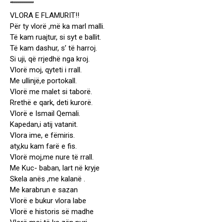
“”””””””””””
VLORA E FLAMURIT!!
Për ty vlorë ,më ka marl malli.
Të kam ruajtur, si syt e ballit.
Të kam dashur, s’ të harroj.
Si uji, që rrjedhë nga kroj.
Vlorë moj, qyteti i rrall.
Me ullinjë,e portokall.
Vlorë me malet si taborë.
Rrethë e qark, deti kurorë.
Vlorë e Ismail Qemali.
Kapedan,i atij vatanit.
Vlora ime, e fëmiris.
aty,ku kam farë e fis.
Vlorë moj,me nure të rrall.
Me Kuc- baban, lart në kryje
Skela anës ,me kalanë .
Me karabrun e sazan
Vlorë e bukur vlora labe
Vlorë e historis së madhe