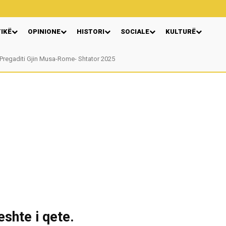
TIKË
OPINIONE
HISTORI
SOCIALE
KULTURË
Pregaditi Gjin Musa-Rome- Shtator 2025
Nga: Ndue Dedaj
eshte i qete.