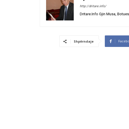
http://dritare.info/
Dritare.Info Gjin Musa, Botues
Faceb
Shpërndaje