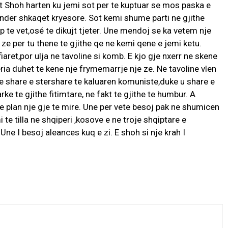
t Shoh harten ku jemi sot per te kuptuar se mos paska e
a nder shkaqet kryesore. Sot kemi shume parti ne gjithe
p te vet,osé te dikujt tjeter. Une mendoj se ka vetem nje
 ze per tu thene te gjithe qe ne kemi qene e jemi ketu.
iaret,por ulja ne tavoline si komb. E kjo gje nxerr ne skene
 duhet te kene nje frymemarrje nje ze. Ne tavoline vlen
 share e stershare te kaluaren komuniste,duke u share e
ke te gjithe fitimtare, ne fakt te gjithe te humbur. A
e plan nje gje te mire. Une per vete besoj pak ne shumicen
 te tilla ne shqiperi ,kosove e ne troje shqiptare e
Une I besoj aleances kuq e zi. E shoh si nje krah I