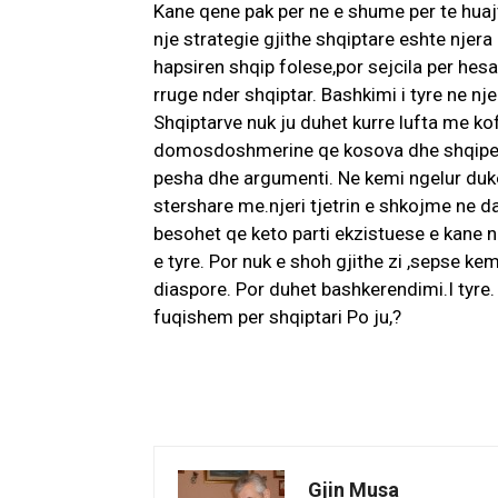
Kane qene pak per ne e shume per te huaj
nje strategie gjithe shqiptare eshte njer
hapsiren shqip folese,por sejcila per hesa
rruge nder shqiptar. Bashkimi i tyre ne nje
Shqiptarve nuk ju duhet kurre lufta me kof
domosdoshmerine qe kosova dhe shqiperia
pesha dhe argumenti. Ne kemi ngelur duke
stershare me.njeri tjetrin e shkojme ne dar
besohet qe keto parti ekzistuese e kane n
e tyre. Por nuk e shoh gjithe zi ,sepse kemi
diaspore. Por duhet bashkerendimi.I tyre. 
fuqishem per shqiptari Po ju,?
Gjin Musa