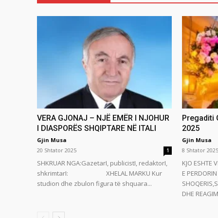
VERA GJONAJ – NJË EMËR I NJOHUR
Pregaditi
I DIASPORËS SHQIPTARE NË ITALI
2025
Gjin Musa
Gjin Musa
20 Shtator 2025
8 Shtator 202
1
SHKRUAR NGA:GazetarI, publicistI, redaktorI,
KJO ESHTE V
shkrimtarI: XHELAL MARKU Kur
E PERDORIN 
studion dhe zbulon figura të shquara...
SHOQERIS,S
DHE REAGIMI