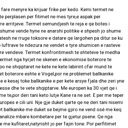
 fare menyre ka krijuar frike per kedo. Kemi termet ne
 perplasen per fitimet ne mes tyre,e aspak per
re arritjeve. Termet semundjesh te reja e qe botes i
 ku shume vende hyne ne anarshi politike e shpesh jo shume
jatesh ne rruge toksore e datare qe largohen pa ditur se ku
luftrave te ndezura ne vendet e tyre shumicen e rasteve
tyre vendeve. Termet konfrontimesh te shteteve te medha
Termet nga hyrjet ne skenen e ekonomise boterore te
 po ne shqiptaret ne kete ne kete labirint cfar mund te
et boterore eshte e Vogel,por ne problemet ballkanike
e kesaj toke ballkanike e per kete arsye fjala dhe zeri yne
resse dhe te vete shqiptarve. Me europen ka 30 vjet qe i
 te,por deri tani keto lutje Kane ra ne set. E per me teper
europes e cili unì. Nje gje duket qarte qe ne deri tani nisemi
t ballkanike me duket se bejme gjiro ne vend osé me keq
analize mbare kombetare per te gjetur psene. Qe nga
 me kufitaret,natyrisht jo per fajin tone. Por perfitimet