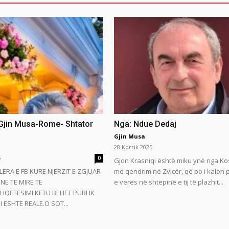
 Gjin Musa-Rome- Shtator
Nga: Ndue Dedaj
Gjin Musa
28 Korrik 2025
5
0
Gjon Krasniqi është miku ynë nga Ko
LERA E FB KURE NJERZIT E ZGJUAR
me qendrim në Zvicër, që po i kalon
NE TE MIRE TE
e verës në shtëpinë e tij të plazhit...
HQETESIMI KETU BEHET PUBLIK
 ESHTE REALE.O SOT...