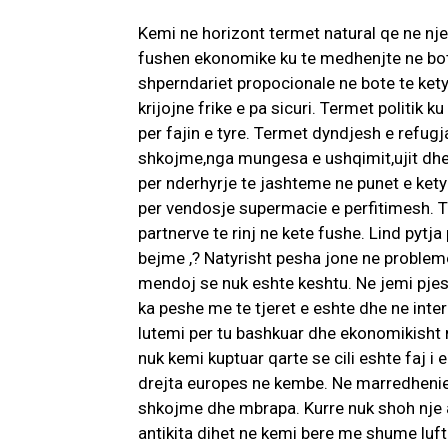
Kemi ne horizont termet natural qe ne nje
fushen ekonomike ku te medhenjte ne bote
shperndariet propocionale ne bote te kety
krijojne frike e pa sicuri. Termet politik
per fajin e tyre. Termet dyndjesh e refug
shkojme,nga mungesa e ushqimit,ujit dhe 
per nderhyrje te jashteme ne punet e ke
per vendosje supermacie e perfitimesh. 
partnerve te rinj ne kete fushe. Lind pytja
bejme ,? Natyrisht pesha jone ne problem
mendoj se nuk eshte keshtu. Ne jemi pjese 
ka peshe me te tjeret e eshte dhe ne inte
lutemi per tu bashkuar dhe ekonomikisht me
nuk kemi kuptuar qarte se cili eshte faj i 
drejta europes ne kembe. Ne marredhenie
shkojme dhe mbrapa. Kurre nuk shoh nje 
antikita dihet ne kemi bere me shume lufte