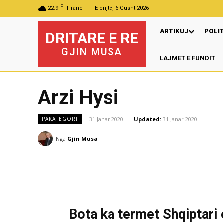
C
22.9
Tiranë
E enjte, 6 Gusht 2026
ARTIKUJ
POLI
DRITARE E RE
GJIN MUSA
LAJMET E FUNDIT
Arzi Hysi
31 Janar 2020
Updated:
31 Janar 2020
PAKATEGORI
Nga
Gjin Musa
Bota ka termet Shqiptari 