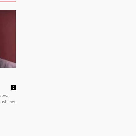
0
sova,
 pushimet