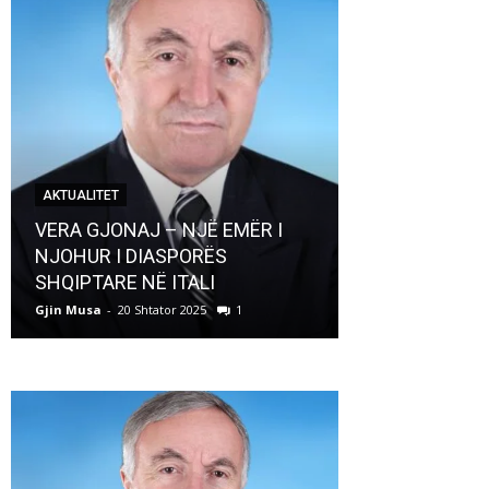
AKTUALITET
AKTUALITET
VERA GJONAJ – NJË EMËR I
NJOHUR I DIASPORËS
Pregaditi Gji
SHQIPTARE NË ITALI
Shtator 2025
Gjin Musa
-
20 Shtator 2025
1
Gjin Musa
-
8 Shtat