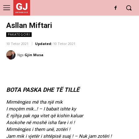
GJ
DRITARE E RE
Asllan Miftari
PAKATEGORI
10 Tetor 2021
Updated:
10 Tetor 2021
Nga
Gjin Musa
BOTA PASKA DHE TË TILLË
Mirmëngjes më tha një mik
I moçëm mik…! – I babait ishte ky
E njihja pak nga vitet që kishin kaluar
Asokohe në moshë isha fare i ri !
Mirmëngjes i them unë, zotëri !
Jam mik i vjetër i shtëpisë suaj ! – Nuk jam zotëri !