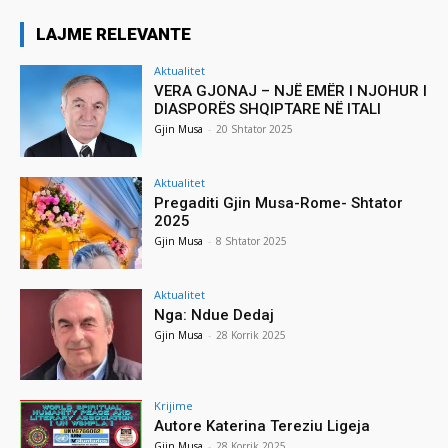
LAJME RELEVANTE
Aktualitet
VERA GJONAJ – NJË EMËR I NJOHUR I
DIASPORËS SHQIPTARE NË ITALI
Gjin Musa
-
20 Shtator 2025
Aktualitet
Pregaditi Gjin Musa-Rome- Shtator
2025
Gjin Musa
-
8 Shtator 2025
Aktualitet
Nga: Ndue Dedaj
Gjin Musa
-
28 Korrik 2025
Krijime
Autore Katerina Tereziu Ligeja
Gjin Musa
-
28 Korrik 2025