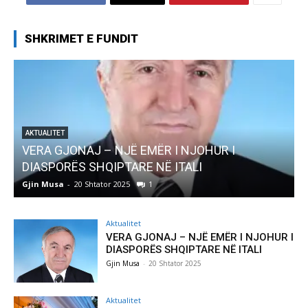
SHKRIMET E FUNDIT
 NJË EMËR I NJOHUR I
AKTUALITET
IPTARE NË ITALI
Pregaditi Gjin Musa
r 2025
1
Gjin Musa
-
8 Shtator 2025
Aktualitet
VERA GJONAJ – NJË EMËR I NJOHUR I
DIASPORËS SHQIPTARE NË ITALI
Gjin Musa
-
20 Shtator 2025
Aktualitet