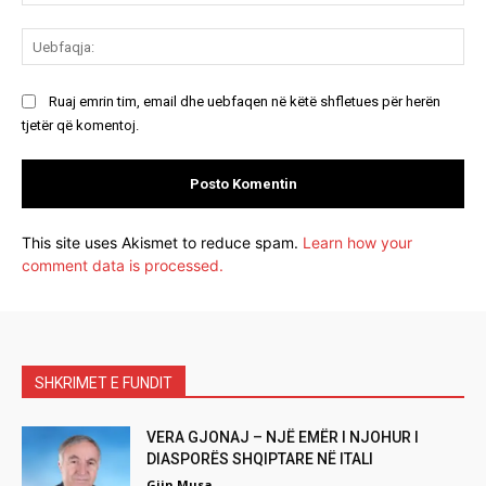
Ue
Ruaj emrin tim, email dhe uebfaqen në këtë shfletues për herën
tjetër që komentoj.
This site uses Akismet to reduce spam.
Learn how your
comment data is processed.
SHKRIMET E FUNDIT
VERA GJONAJ – NJË EMËR I NJOHUR I
DIASPORËS SHQIPTARE NË ITALI
Gjin Musa