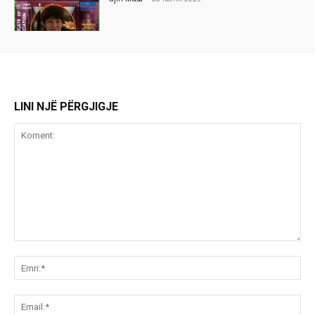
LINI NJË PËRGJIGJE
Koment:
Emr
Ema