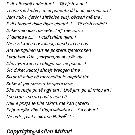
E di, i thashë i ndrojtur ! – Të njoh, e di..!
Thënë më kishin, se ai punonte diku në një ministri !
Jam mik i vjetër i shtëpisë suaj, përsëri më tha !
E di i thashë duke thyer gishtat..! – Të njoh zotëri !
Duke menduar me vete…! -Ç’ më zuri…!
Ç’ qenka ky…! – I çuditshëm njeri..!
Njerëzit kanë ndryshuar, mendova në çast
Ata që ngrihen lart në postera, tjetërsohen
Largohen, ikin…,ndryshojnë aty për aty..
Dhe syrin kanë të shigjetuar në pasuri…!
Siç duket kuptoj shpejt brengën time…
Sikur të ishte në mbrendësi të shpirtit tim
Kohërat për njerëzit të njëjta janë..
Dhe në majë po të ngjitem ! -Unë jam po ai miku im !
I shokuar mbeta pasi u ndamë
Nuk e prisja të tillë takim, me kaq çiltërsi
Ecja rrugës, dhe i flisja vetvetes ! – Sa bukur !
Në botë, paska akoma NJERËZI..!
Copyright@Asllan Miftari