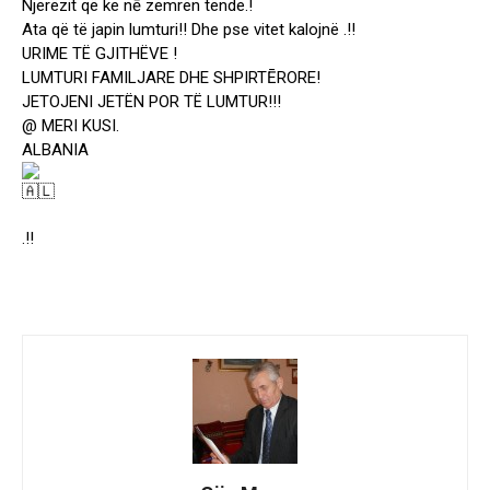
Njerëzit që ke nē zemrën tënde.!
Ata që të japin lumturi!! Dhe pse vitet kalojnë .!!
URIME TË GJITHËVE !
LUMTURI FAMILJARE DHE SHPIRTĒRORE!
JETOJENI JETËN POR TË LUMTUR!!!
@ MERI KUSI.
ALBANIA
.!!