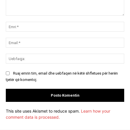
Koment:
Emr
Ema
Ue
Ruaj emrin tim, email dhe uebfaqen në këtë shfletues për herën
tjetër që komentoj.
This site uses Akismet to reduce spam.
Learn how your
comment data is processed.