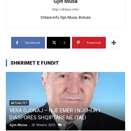
Gjin Musa
http://dritare.info/
Dritare.Info Gjin Musa, Botues
Facebook
X
Pinterest
SHKRIMET E FUNDIT
AKTUALITET
VERA GJONAJ – NJË EMËR I NJOHUR I
DIASPORËS SHQIPTARE NË ITALI
Gjin Musa
-
20 Shtator 2025
1
G