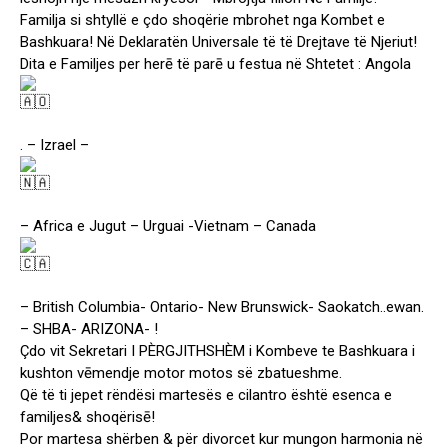
Familja si shtyllë e çdo shoqërie mbrohet nga Kombet e
Bashkuara! Në Deklaratën Universale të të Drejtave të Njeriut!
Dita e Familjes per herē të parē u festua në Shtetet : Angola
. – Izrael –
– Africa e Jugut – Urguai -Vietnam – Canada
– British Columbia- Ontario- New Brunswick- Saokatch..ewan.
– SHBA- ARIZONA- !
Çdo vit Sekretari I PÈRGJITHSHÈM i Kombeve te Bashkuara i
kushton vēmendje motor motos së zbatueshme.
Që të ti jepet rëndësi martesës e cilantro është esenca e
familjes& shoqërisē!
Por martesa shërben & për divorcet kur mungon harmonia në