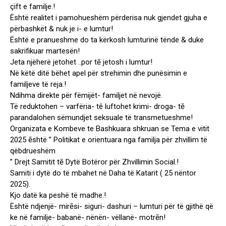
çift e familje.!
Është realitet i pamohueshëm përderisa nuk gjendet gjuha e
përbashkët & nuk je i- e lumtur!
Është e pranueshme do ta kërkosh lumturinë tënde & duke
sakrifikuar martesën!
Jeta njëherë jetohet ..por tē jetosh i lumtur!
Në këtë ditë bëhet apel për strehimin dhe punësimin e
familjeve të reja.!
Ndihma direkte për fëmijët- familjet në nevojë.
Të reduktohen – varfëria- tê luftohet krimi- droga- tē
parandalohen sëmundjet seksuale të transmetueshme!
Organizata e Kombeve te Bashkuara shkruan se Tema e vitit
2025 ēshtë ” Politikat e orientuara nga familja për zhvillim të
qëbdrueshëm
” Drejt Samitit tē Dytë Botëror për Zhvillimin Social.!
Samiti i dytë do të mbahet në Daha të Katarit ( 25 nëntor
2025).
Kjo datë ka peshë të madhe.!
Është ndjenjë- mirēsi- siguri- dashuri – lumturi për të gjithë që
ke në familje- babanë- nënën- vëllanë- motrēn!