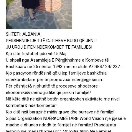
SHTETI: ALBANIA .
PERSHENDETJE TTË GJITHËVE KUDO QË JENI.!
JU UROJ DITËN NDËRKOMBËT TË FAMILJES!
Kjo ditë festohet çdo vit 15 Maj .
U shpall nga Asambleja E Përgjithshme e Kombeve tē
Bashkuara në 25 nēntor 1993..me rezolutë A/ RES/ 24/ 237.
Kjo pasqyron rëndësinē që u jep familjeve bashkësia
ndërkombëtare..pēr të promovuar ndërgjegjësimin.
Për çështjet& njohuritë të proçeseve shoqërore –
ekonomike& demografike që prekin familjet!
Nē kētë ditē në gjithë botën organizohen aktivitete me nivel
kombētar& ndërkombëtar.!
Kjo ditē nxit barazinë midis grave dhe burrave në familje!
Sipas Organization NDËRKOMBËTARE World Vision një pjesë e
madhe e dhunës ndodh te fëmijët në familje.! Prandaj ata
lëshojn një mesazh kryesor ” Mbrojtja fillon Në Familje!