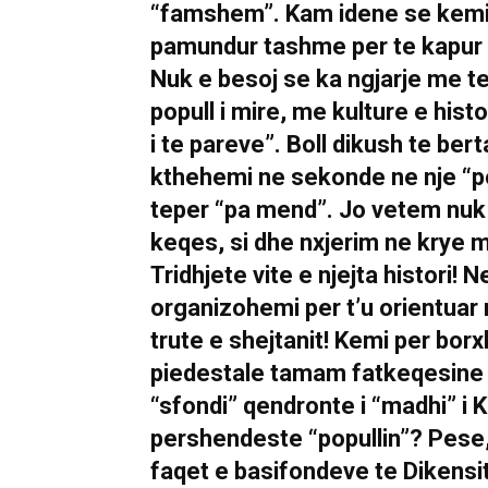
“famshem”. Kam idene se kemi 
pamundur tashme per te kapur
Nuk e besoj se ka ngjarje me te
popull i mire, me kulture e histo
i te pareve”. Boll dikush te bert
kthehemi ne sekonde ne nje “pop
teper “pa mend”. Jo vetem nuk 
keqes, si dhe nxjerim ne krye m
Tridhjete vite e njejta histori! 
organizohemi per t’u orientuar
trute e shejtanit! Kemi per bor
piedestale tamam fatkeqesine t
“sfondi” qendronte i “madhi” i 
pershendeste “popullin”? Pese,
faqet e basifondeve te Dikensit.