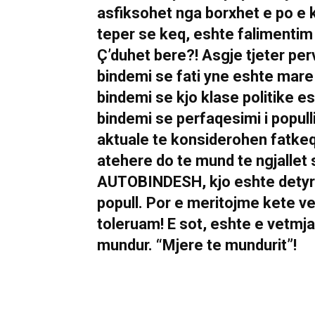
asfiksohet nga borxhet e po e 
teper se keq, eshte falimentim 
Ç’duhet bere?! Asgje tjeter p
bindemi se fati yne eshte mare 
bindemi se kjo klase politike e
bindemi se perfaqesimi i populli
aktuale te konsiderohen fatk
atehere do te mund te ngjallet s
AUTOBINDESH, kjo eshte detyra 
popull. Por e meritojme kete v
toleruam! E sot, eshte e vetmja
mundur. “Mjere te mundurit”!