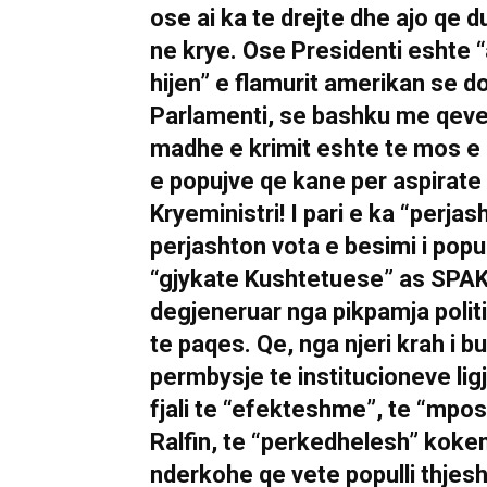
ose ai ka te drejte dhe ajo qe 
ne krye. Ose Presidenti eshte “
hijen” e flamurit amerikan se d
Parlamenti, se bashku me qeveri
madhe e krimit eshte te mos e 
e popujve qe kane per aspirate
Kryeministri! I pari e ka “perjash
perjashton vota e besimi i popu
“gjykate Kushtetuese” as SPAK,
degjeneruar nga pikpamja politik
te paqes. Qe, nga njeri krah i b
permbysje te institucioneve ligj
fjali te “efekteshme”, te “mpo
Ralfin, te “perkedhelesh” koken 
nderkohe qe vete populli thjesh