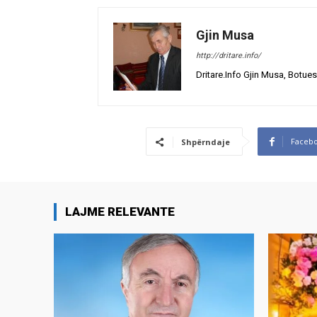
Gjin Musa
http://dritare.info/
Dritare.Info Gjin Musa, Botues
Faceb
Shpërndaje
LAJME RELEVANTE