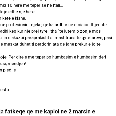
 mbi 10 here me teper se ne Itali…
stoje edhe nje here…
r kete e kisha.
, me profesionin mjeke, qe ka ardhur ne emision thjeshte
 erdhi keq kur nje prej tyre i tha “te lutem o zonje mos
cilin e akuzoi paraprakisht si mashtrues te qytetareve, pasi
se maskat duhet ti perdorin ata qe jane prekur e jo te
koje. Per dite e me teper po humbasim e humbasim deri
usi, mendjen!
ja fatkeqe qe me kaploi ne 2 marsin e