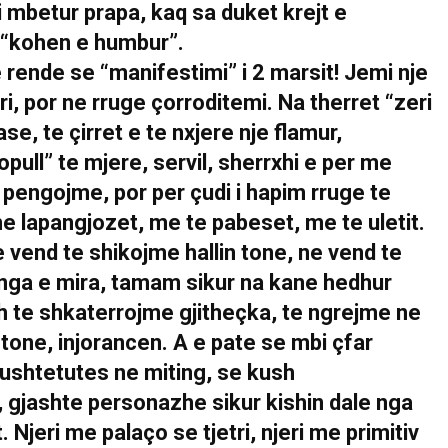
mbetur prapa, kaq sa duket krejt e
 “kohen e humbur”.
 rende se “manifestimi” i 2 marsit! Jemi nje
ri, por ne rruge çorroditemi. Na therret “zeri
ase, te çirret e te nxjere nje flamur,
ull” te mjere, servil, sherrxhi e per me
pengojme, por per çudi i hapim rruge te
e lapangjozet, me te pabeset, me te uletit.
Ne vend te shikojme hallin tone, ne vend te
 nga e mira, tamam sikur na kane hedhur
xh te shkaterrojme gjitheçka, te ngrejme ne
one, injorancen. A e pate se mbi çfar
Kushtetutes ne miting, se kush
 gjashte personazhe sikur kishin dale nga
 Njeri me palaço se tjetri, njeri me primitiv