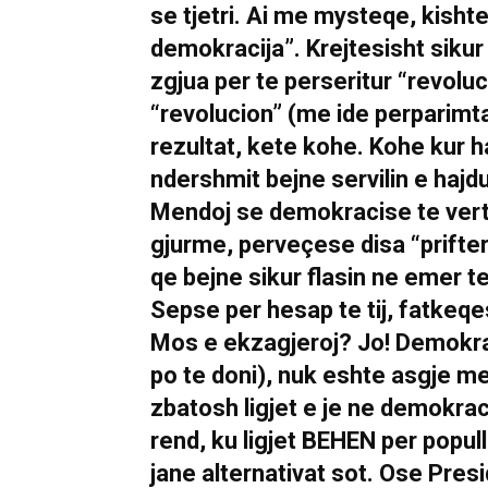
se tjetri. Ai me mysteqe, kishte
demokracija”. Krejtesisht sikur
zgjua per te perseritur “revoluc
“revolucion” (me ide perparimt
rezultat, kete kohe. Kohe kur h
ndershmit bejne servilin e hajd
Mendoj se demokracise te verte
gjurme, perveçese disa “prifteri
qe bejne sikur flasin ne emer te 
Sepse per hesap te tij, fatkeqes
Mos e ekzagjeroj? Jo! Demokra
po te doni), nuk eshte asgje me
zbatosh ligjet e je ne demokrac
rend, ku ligjet BEHEN per popul
jane alternativat sot. Ose Pres