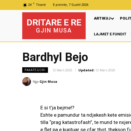
C
24
Tiranë
E premte, 7 Gusht 2026
ARTIKUJ
POLI
DRITARE E RE
GJIN MUSA
LAJMET E FUNDIT
Bardhyl Bejo
12 Mars 2020
Updated:
12 Mars 2020
PAKATEGORI
Nga
Gjin Musa
E si t’ja bejme!?
Eshte e pamundur ta ndjekesh kete emisio
tilla “prag katastrofash”, te mund te nxje
e flet pa e kuptuar se çfar thot, thekson fj