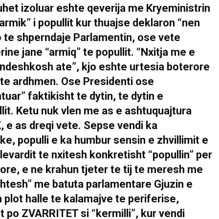
duhet izoluar eshte qeverija me Kryeministrin
armik” i popullit kur thuajse deklaron “nen
o te shperndaje Parlamentin, ose vete
ne jane “armiq” te popullit. “Nxitja me e
ndeshkosh ate”, kjo eshte urtesia boterore
 te ardhmen. Ose Presidenti ose
tuar” faktikisht te dytin, te dytin e
llit. Ketu nuk vlen me as e ashtuquajtura
 e as dreqi vete. Sepse vendi ka
e, populli e ka humbur sensin e zhvillimit e
ulevardit te nxitesh konkretisht “popullin” per
ore, e ne krahun tjeter te tij te meresh me
shtesh” me batuta parlamentare Gjuzin e
plot halle te kalamajve te periferise,
t po ZVARRITET si “kermilli”, kur vendi