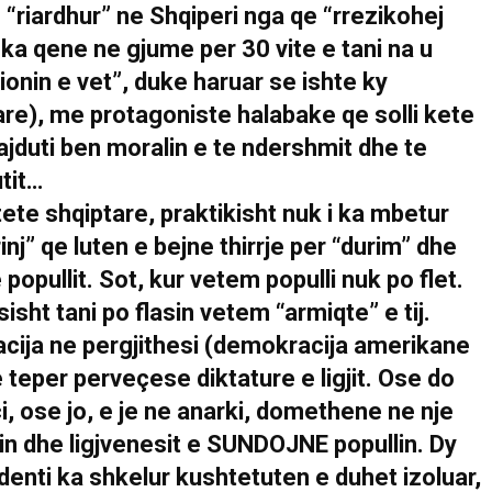
 “riardhur” ne Shqiperi nga qe “rrezikohej
 ka qene ne gjume per 30 vite e tani na u
ionin e vet”, duke haruar se ishte ky
are), me protagoniste halabake qe solli kete
ajduti ben moralin e te ndershmit dhe te
utit…
te shqiptare, praktikisht nuk i ka mbetur
nj” qe luten e bejne thirrje per “durim” dhe
popullit. Sot, kur vetem populli nuk po flet.
isht tani po flasin vetem “armiqte” e tij.
cija ne pergjithesi (demokracija amerikane
 teper perveçese diktature e ligjit. Ose do
i, ose jo, e je ne anarki, domethene ne nje
lin dhe ligjvenesit e SUNDOJNE popullin. Dy
identi ka shkelur kushtetuten e duhet izoluar,