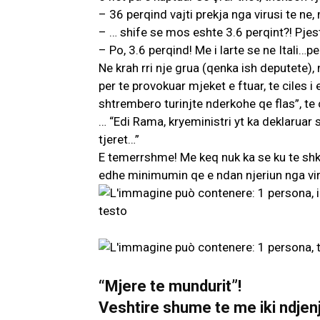
– 36 perqind vajti prekja nga virusi te ne,
– … shife se mos eshte 3.6 perqint?! Pje
– Po, 3.6 pe
rqind! Me i larte se ne Itali…pe
Ne krah rri nje grua (qenka ish deputete)
per te provokuar mjeket e ftuar, te ciles i
shtrembero turinjte nderkohe qe flas”, te 
… “Edi Rama, kryeministri yt ka deklaruar 
tjeret…”
E temerrshme! Me keq nuk ka se ku te sh
edhe minimumin qe e ndan njeriun nga vir
“Mjere te mundurit”!
Veshtire shume te me iki ndjen