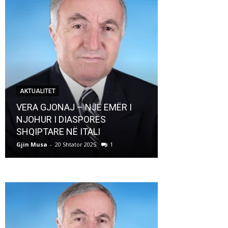
AKTUALITET
AKTUALITET
VERA GJONAJ – NJË EMËR I
NJOHUR I DIASPORËS
Pregaditi Gji
SHQIPTARE NË ITALI
Shtator 2025
Gjin Musa
-
20 Shtator 2025
1
Gjin Musa
-
8 Shtat