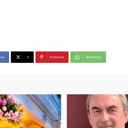
ook
X
Pinterest
WhatsApp