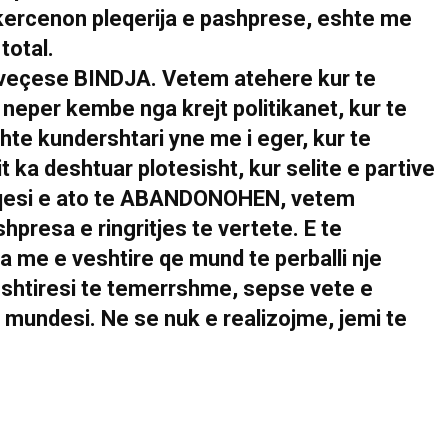
kercenon pleqerija e pashprese, eshte me
total.
erveçese BINDJA. Vetem atehere kur te
neper kembe nga krejt politikanet, kur te
shte kundershtari yne me i eger, kur te
t ka deshtuar plotesisht, kur selite e partive
eqesi e ato te ABANDONOHEN, vetem
hpresa e ringritjes te vertete. E te
me e veshtire qe mund te perballi nje
eshtiresi te temerrshme, sepse vete e
 mundesi. Ne se nuk e realizojme, jemi te