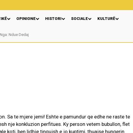
TIKË
OPINIONE
HISTORI
SOCIALE
KULTURË
Nga: Ndue Dedaj
n. Sa te mjere jemi! Eshte e pamundur qe edhe ne raste te
resh nje konkluzion perfitues. Ky person vetem bubullon, flet
ale koti, ben lidhje tingujsh e jo kuptimi, thuajse hungerin.