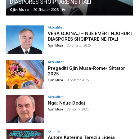
TARE NË ITALI
Pregaditi Gjin Musa-R
025
1
Gjin Musa
-
8 Shtator 2025
Aktualitet
VERA GJONAJ – NJË EMËR I NJOHUR I
DIASPORËS SHQIPTARE NË ITALI
Gjin Musa
-
20 Shtator 2025
Aktualitet
Pregaditi Gjin Musa-Rome- Shtator
2025
Gjin Musa
-
8 Shtator 2025
Aktualitet
Nga: Ndue Dedaj
Gjin Musa
-
28 Korrik 2025
Krijime
Autore Katerina Tereziu Ligeja