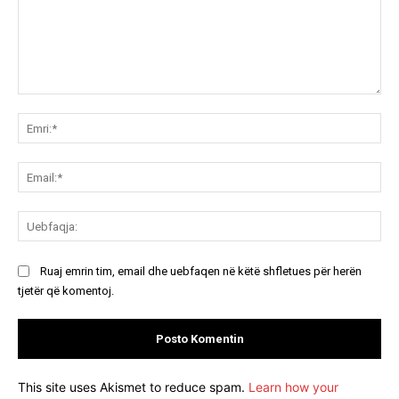
Koment:
Emr
Ema
Ue
Ruaj emrin tim, email dhe uebfaqen në këtë shfletues për herën
tjetër që komentoj.
This site uses Akismet to reduce spam.
Learn how your