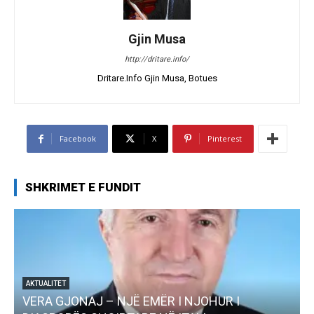
Gjin Musa
http://dritare.info/
Dritare.Info Gjin Musa, Botues
Facebook
X
Pinterest
SHKRIMET E FUNDIT
JË EMËR I NJOHUR I
AKTUALITET