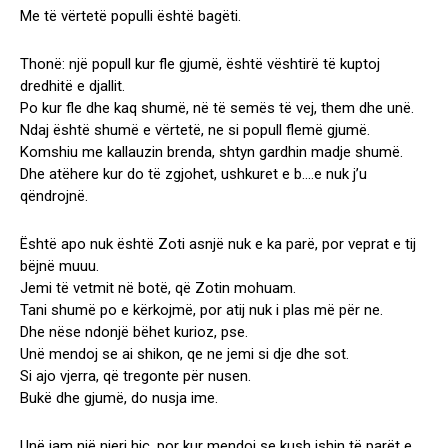
Me të vërtetë populli është bagëti.
Thonë: një popull kur fle gjumë, është vështirë të kuptoj
dredhitë e djallit.
Po kur fle dhe kaq shumë, në të semës të vej, them dhe unë.
Ndaj është shumë e vërtetë, ne si popull flemë gjumë.
Komshiu me kallauzin brenda, shtyn gardhin madje shumë.
Dhe atëhere kur do të zgjohet, ushkuret e b….e nuk j’u
qëndrojnë.
Është apo nuk është Zoti asnjë nuk e ka parë, por veprat e tij
bëjnë muuu.
Jemi të vetmit në botë, që Zotin mohuam.
Tani shumë po e kërkojmë, por atij nuk i plas më për ne.
Dhe nëse ndonjë bëhet kurioz, pse.
Unë mendoj se ai shikon, qe ne jemi si dje dhe sot.
Si ajo vjerra, që tregonte për nusen.
Bukë dhe gjumë, do nusja ime.
Unë jam një njeri hiç, por kur mendoj se kush ishin të parët e