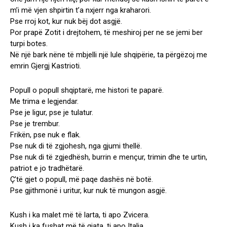
m’i më vjen shpirtin t’a nxjerr nga kraharori.
Pse rroj kot, kur nuk bëj dot asgjë.
Por prapë Zotit i drejtohem, të meshiroj per ne se jemi ber
turpi botes.
Në një bark nëne të mbjelli një lule shqipërie, ta përgëzoj me
emrin Gjergj Kastrioti.
Popull o popull shqiptarë, me histori te paparë.
Me trima e legjendar.
Pse je ligur, pse je tulatur.
Pse je trembur.
Frikën, pse nuk e flak.
Pse nuk di të zgjohesh, nga gjumi thellë.
Pse nuk di të zgjedhësh, burrin e mençur, trimin dhe te urtin,
patriot e jo tradhëtarë.
Ç’të gjet o popull, më paqe dashës në botë.
Pse gjithmonë i uritur, kur nuk të mungon asgjë.
Kush i ka malet më të larta, ti apo Zvicera.
Kush i ka fushat më të gjata, ti apo Italia.