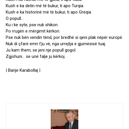
Kush e ka detin më të bukur, ti apo Turqia.
Kush e ka historinë më të bukur, ti apo Greqia.
O popull…
Ku i ke syte, pse nuk shikon.
Po rrugën e mërgimit kërkon.
Pse nuk bën vendin tënd, por bredhë si qeni plak nëpër europë.
Nuk di çfarë emri t’ju vë, nga urrejtja e gjumësisë tuaj.
Ju kam them; se jeni nje popull gogol.
Zgjohuni… se unë falje ju kërkoj.
| Barije Karabollaj |