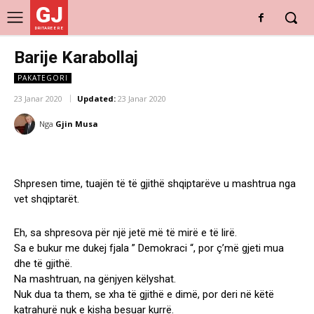
GJ
DRITARE E RE
Barije Karabollaj
PAKATEGORI
23 Janar 2020
Updated:
23 Janar 2020
Nga
Gjin Musa
Shpresen time, tuajën të të gjithë shqiptarëve u mashtrua nga
vet shqiptarët.
Eh, sa shpresova për një jetë më të mirë e të lirë.
Sa e bukur me dukej fjala ” Demokraci “, por ç’më gjeti mua
dhe të gjithë.
Na mashtruan, na gënjyen këlyshat.
Nuk dua ta them, se xha të gjithë e dimë, por deri në këtë
katrahurë nuk e kisha besuar kurrë.