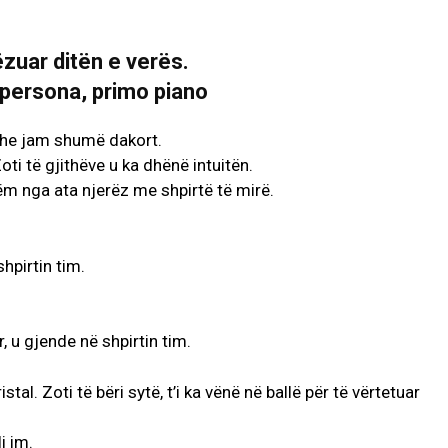
Gëzuar ditën e verës.
dhe jam shumë dakort.
oti të gjithëve u ka dhënë intuitën.
ëm nga ata njerëz me shpirtë të mirë.
shpirtin tim.
r, u gjende në shpirtin tim.
istal. Zoti të bëri sytë, t’i ka vënë në ballë për të vërtetuar
i im.