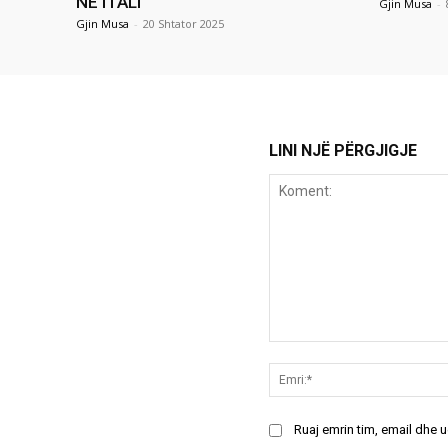
NË ITALI
Gjin Musa
-
Gjin Musa
-
20 Shtator 2025
LINI NJË PËRGJIGJE
Koment:
Ruaj emrin tim, email dhe 