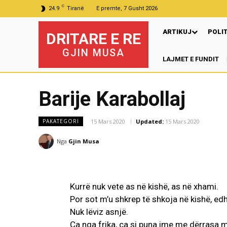
C
24.9
Tiranë
E premte, 7 Gusht 2026
ARTIKUJ
POLI
DRITARE E RE
GJIN MUSA
LAJMET E FUNDIT
P
Barije Karabollaj
15 Mars 2020
Updated:
15 Mars 2020
PAKATEGORI
Nga
Gjin Musa
Kurrë nuk vete as në kishë, as në xhami.
Por sot m’u shkrep të shkoja në kishë, ed
Nuk lëviz asnjë.
Ca nga frika, ca si puna ime me dërrasa ma