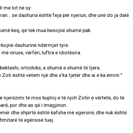
i me lot në sy:
ran… se dashuria është feja për njeriun, dhe unë do ja dalë.
shumë keq, që tek mua besojnë shumë pak.
ërkojnë dashurinë ndërmjet tyre.
ë viruse, varfëri, luftra e idiotësira.
 bektashi, ortodoks, e shumë e shumë të tjera.
 Zoti është vetem një dhe s’ka tjetër dhe ai e ka emrin ”
ë njerëzimi të mos kuptoj e të njoh Zotin e vërtetë, do të
arë, por dhe as që i imagjinon.
zemër dhe shpirtë është kafsha më egersirë, dhe nuk është
shmitarë të egërsisë tuaj.