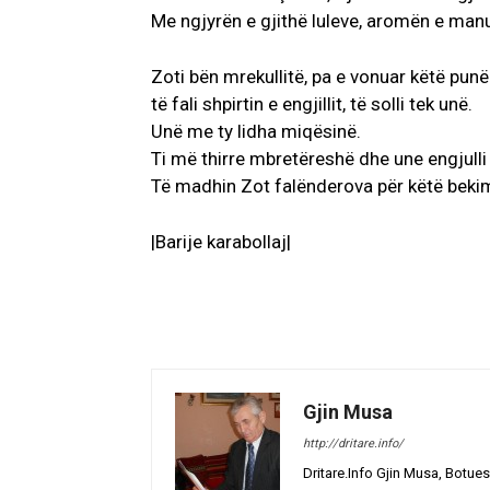
Me ngjyrën e gjithë luleve, aromën e manu
Zoti bën mrekullitë, pa e vonuar këtë punë
të fali shpirtin e engjillit, të solli tek unë.
Unë me ty lidha miqësinë.
Ti më thirre mbretëreshë dhe une engjulli
Të madhin Zot falënderova për këtë beki
|Barije karabollaj|
Gjin Musa
http://dritare.info/
Dritare.Info Gjin Musa, Botues