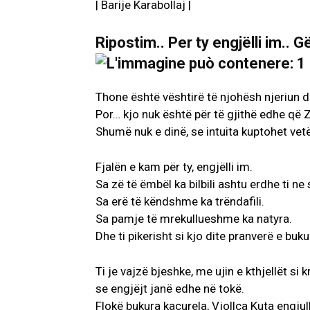
| Barije Karabollaj |
Ripostim.. Per ty engjëlli im.. 
Thone është vështirë të njohësh njeriun 
Por… kjo nuk është për të gjithë edhe që Z
Shumë nuk e dinë, se intuita kuptohet vet
Fjalën e kam për ty, engjëlli im.
Sa zë të ëmbël ka bilbili ashtu erdhe ti ne 
Sa erë të këndshme ka trëndafili.
Sa pamje të mrekullueshme ka natyra.
Dhe ti pikerisht si kjo dite pranverë e buku
Ti je vajzë bjeshke, me ujin e kthjellët si kr
se engjëjt janë edhe në tokë.
Flokë bukura kaçurela, Vjollca Kuta engjull