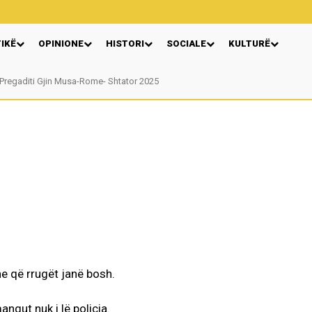
TIKË
OPINIONE
HISTORI
SOCIALE
KULTURË
regaditi Gjin Musa-Rome- Shtator 2025
Nga: Ndue Dedaj
he që rrugët janë bosh.
ngut nuk i lë policia.