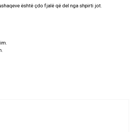
shaqeve është çdo fjalë që del nga shpirti jot.
 im.
m.