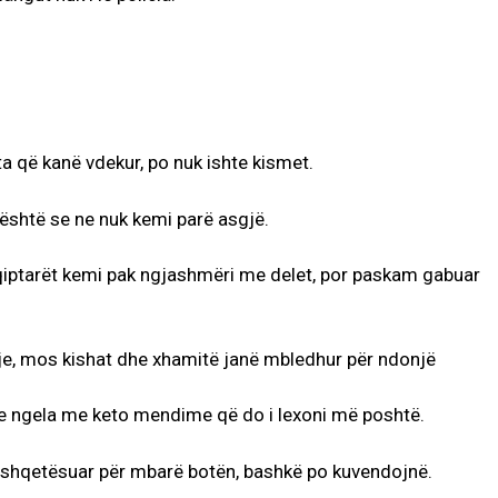
ata që kanë vdekur, po nuk ishte kismet.
 është se ne nuk kemi parë asgjë.
ptarët kemi pak ngjashmëri me delet, por paskam gabuar
je, mos kishat dhe xhamitë janë mbledhur për ndonjë
he ngela me keto mendime që do i lexoni më poshtë.
të shqetësuar për mbarë botën, bashkë po kuvendojnë.