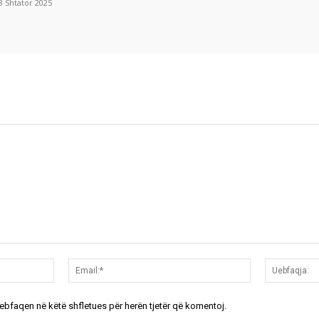
8 Shtator 2025
Emri:*
Email:*
uebfaqen në këtë shfletues për herën tjetër që komentoj.