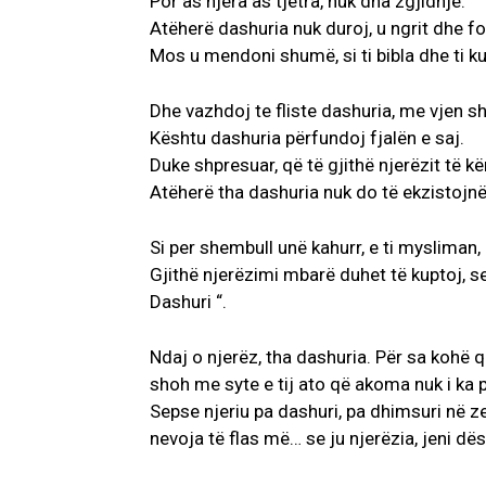
Por as njëra as tjetra, nuk dha zgjidhje.
Atëherë dashuria nuk duroj, u ngrit dhe fol
Mos u mendoni shumë, si ti bibla dhe ti ku
Dhe vazhdoj te fliste dashuria, me vjen 
Kështu dashuria përfundoj fjalën e saj.
Duke shpresuar, që të gjithë njerëzit të k
Atëherë tha dashuria nuk do të ekzistojnë m
Si per shembull unë kahurr, e ti mysliman,
Gjithë njerëzimi mbarë duhet të kuptoj, se
Dashuri “.
Ndaj o njerëz, tha dashuria. Për sa kohë q
shoh me syte e tij ato që akoma nuk i ka p
Sepse njeriu pa dashuri, pa dhimsuri në 
nevoja të flas më… se ju njerëzia, jeni dë