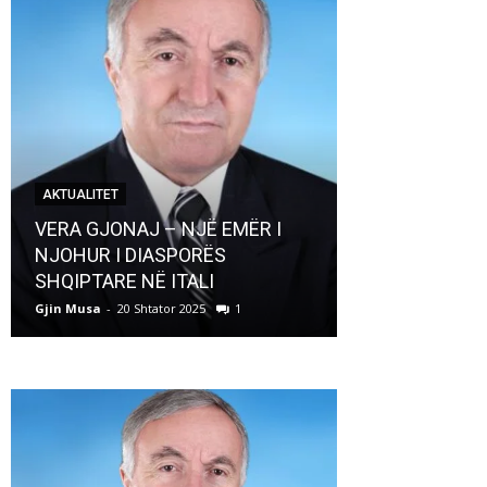
AKTUALITET
AKTUALITET
VERA GJONAJ – NJË EMËR I
NJOHUR I DIASPORËS
Pregaditi Gji
SHQIPTARE NË ITALI
Shtator 2025
Gjin Musa
-
20 Shtator 2025
1
Gjin Musa
-
8 Shtat