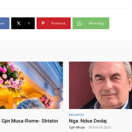
ook
X
Pinterest
WhatsApp
Aktualitet
i Gjin Musa-Rome- Shtator
Nga: Ndue Dedaj
Gjin Musa
-
28 Korrik 2025