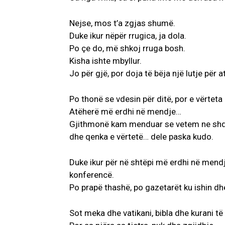
Nejse, mos t’a zgjas shumë.
Duke ikur nëpër rrugica, ja dola.
Po çe do, më shkoj rruga bosh.
Kisha ishte mbyllur.
Jo për gjë, por doja të bëja një lutje për 
Po thonë se vdesin për ditë, por e vërteta
Atëherë më erdhi në mendje…
Gjithmonë kam menduar se vetem ne shqi
dhe qenka e vërtetë… dele paska kudo.
Duke ikur për në shtëpi më erdhi në mend
konferencë.
Po prapë thashë, po gazetarët ku ishin d
Sot meka dhe vatikani, bibla dhe kurani 