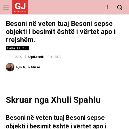
GJ
DRITARE E RE
Besoni në veten tuaj Besoni sepse
objekti i besimit është i vërtet apo i
rrejshëm.
PAKATEGORI
1 Prill 2020
Updated:
1 Prill 2020
Nga
Gjin Musa
Skruar nga Xhuli Spahiu
Besoni në veten tuaj Besoni sepse
objekti i besimit është i vërtet apo i