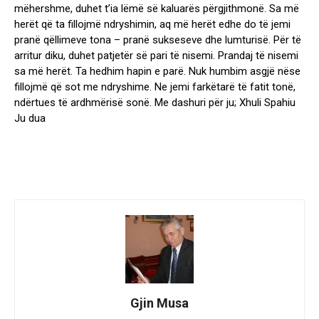
mëhershme, duhet t’ia lëmë së kaluarës përgjithmonë. Sa më
herët që ta fillojmë ndryshimin, aq më herët edhe do të jemi
pranë qëllimeve tona – pranë sukseseve dhe lumturisë. Për të
arritur diku, duhet patjetër së pari të nisemi. Prandaj të nisemi
sa më herët. Ta hedhim hapin e parë. Nuk humbim asgjë nëse
fillojmë që sot me ndryshime. Ne jemi farkëtarë të fatit tonë,
ndërtues të ardhmërisë sonë. Me dashuri për ju; Xhuli Spahiu
Ju dua
Gjin Musa