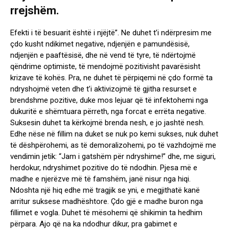
rrejshëm.
Efekti i të besuarit është i njëjtë”. Ne duhet t’i ndërpresim me
çdo kusht ndikimet negative, ndjenjën e pamundësisë,
ndjenjën e paaftësisë, dhe në vend të tyre, të ndërtojmë
qëndrime optimiste, të mendojmë pozitivisht pavarësisht
krizave të kohës. Pra, ne duhet të përpiqemi në çdo formë ta
ndryshojmë veten dhe t’i aktivizojmë të gjitha resurset e
brendshme pozitive, duke mos lejuar që të infektohemi nga
dukuritë e shëmtuara përreth, nga forcat e errëta negative.
Suksesin duhet ta kërkojmë brenda nesh, e jo jashtë nesh.
Edhe nëse në fillim na duket se nuk po kemi sukses, nuk duhet
të dëshpërohemi, as të demoralizohemi, po të vazhdojmë me
vendimin jetik: “Jam i gatshëm për ndryshime!” dhe, me siguri,
herdokur, ndryshimet pozitive do të ndodhin. Pjesa më e
madhe e njerëzve më të famshëm, janë nisur nga hiqi.
Ndoshta një hiq edhe më tragjik se yni, e megjithatë kanë
arritur suksese madhështore. Çdo gjë e madhe buron nga
fillimet e vogla. Duhet të mësohemi që shikimin ta hedhim
përpara. Ajo që na ka ndodhur dikur, pra gabimet e