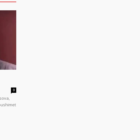
0
sova,
 pushimet