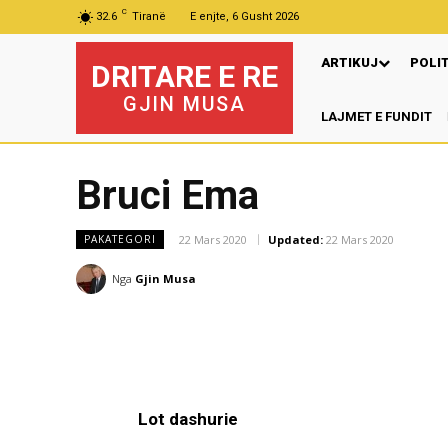
C
32.6
Tiranë
E enjte, 6 Gusht 2026
ARTIKUJ
POLI
DRITARE E RE
GJIN MUSA
LAJMET E FUNDIT
Bruci Ema
22 Mars 2020
Updated:
22 Mars 2020
PAKATEGORI
Nga
Gjin Musa
Lot dashurie