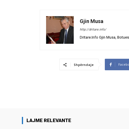
Gjin Musa
http://dritare.info/
Dritare.Info Gjin Musa, Botues
Faceb
Shpërndaje
LAJME RELEVANTE