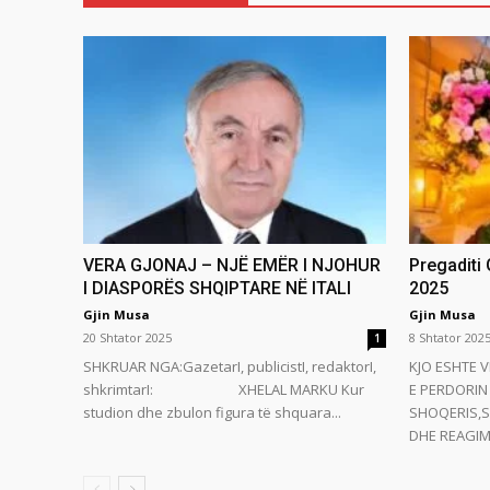
VERA GJONAJ – NJË EMËR I NJOHUR
Pregaditi
I DIASPORËS SHQIPTARE NË ITALI
2025
Gjin Musa
Gjin Musa
20 Shtator 2025
8 Shtator 202
1
SHKRUAR NGA:GazetarI, publicistI, redaktorI,
KJO ESHTE V
shkrimtarI: XHELAL MARKU Kur
E PERDORIN 
studion dhe zbulon figura të shquara...
SHOQERIS,S
DHE REAGIMI