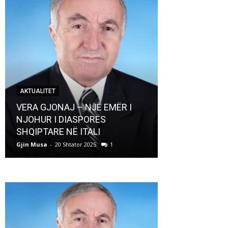
AKTUALITET
AKTUALITET
VERA GJONAJ – NJË EMËR I
NJOHUR I DIASPORËS
Pregaditi Gji
SHQIPTARE NË ITALI
Shtator 2025
Gjin Musa
-
20 Shtator 2025
1
Gjin Musa
-
8 Shtat