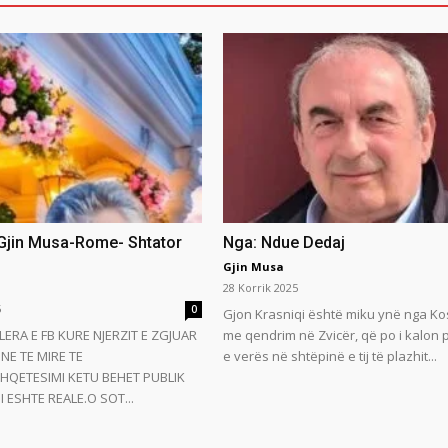
 Gjin Musa-Rome- Shtator
Nga: Ndue Dedaj
Gjin Musa
28 Korrik 2025
5
0
Gjon Krasniqi është miku ynë nga Ko
LERA E FB KURE NJERZIT E ZGJUAR
me qendrim në Zvicër, që po i kalon
NE TE MIRE TE
e verës në shtëpinë e tij të plazhit...
HQETESIMI KETU BEHET PUBLIK
 ESHTE REALE.O SOT...