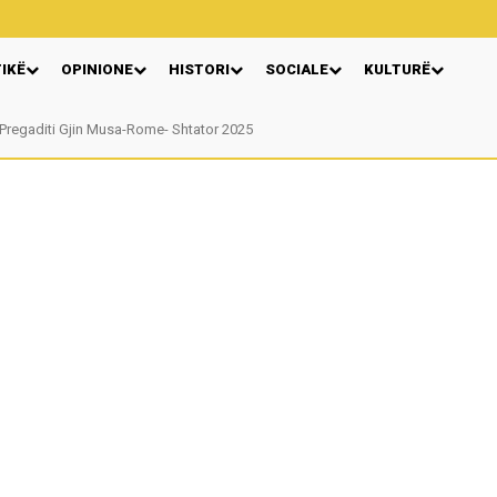
TIKË
OPINIONE
HISTORI
SOCIALE
KULTURË
Pregaditi Gjin Musa-Rome- Shtator 2025