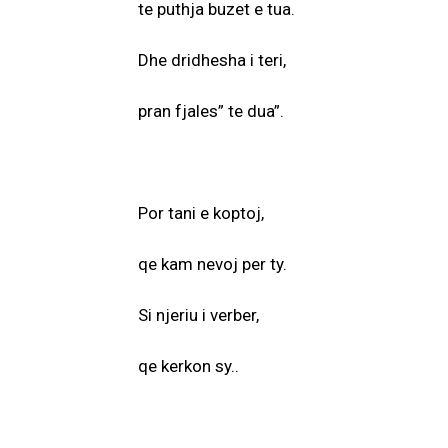
te puthja buzet e tua.
Dhe dridhesha i teri,
pran fjales” te dua”.
Por tani e koptoj,
qe kam nevoj per ty.
Si njeriu i verber,
qe kerkon sy..