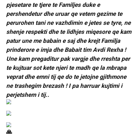
pjesetare te tjere te Familjes duke e
pershendetur dhe uruar qe vetem gezime te
perurohen tani ne vazhdimin e jetes se tyre, ne
shenje respekti dhe te lidhjes miqesore qe kam
patur une me babain e saj dhe krejt Familja
prinderore e imja dhe Babait tim Avdi Rexha !
Une kam pregaditur pak vargje dhe rreshta per
te kujtuar sot kete njeri te madh qe la mbrapa
veprat dhe emni tij qe do te jetojne gjithmone
ne trashegim brezash ! I pa harruar kujtimi i
perjetshem i tij..