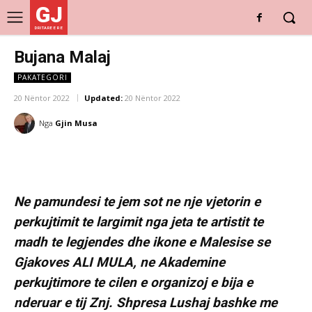
GJ
DRITARE E RE
Bujana Malaj
PAKATEGORI
20 Nëntor 2022
Updated:
20 Nëntor 2022
Nga
Gjin Musa
Ne pamundesi te jem sot ne nje vjetorin e
perkujtimit te largimit nga jeta te artistit te
madh te legjendes dhe ikone e Malesise se
Gjakoves ALI MULA, ne Akademine
perkujtimore te cilen e organizoj e bija e
nderuar e tij Znj. Shpresa Lushaj bashke me