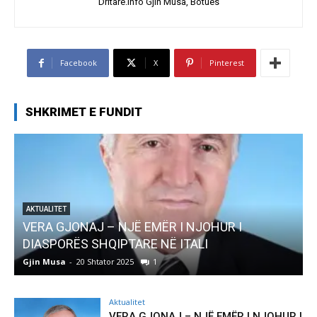
Dritare.Info Gjin Musa, Botues
Facebook
X
Pinterest
SHKRIMET E FUNDIT
AKTUALITET
Pregaditi Gjin Musa-Rome- Shtator 2025
Gjin Musa
-
8 Shtator 2025
0
Aktualitet
VERA GJONAJ – NJË EMËR I NJOHUR I