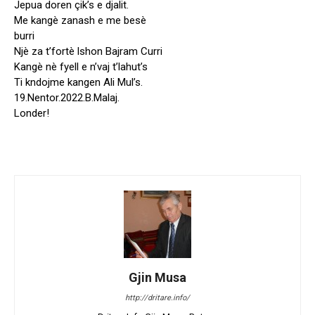
Jepua doren çik’s e djalit.
Me kangè zanash e me besè
burri
Njè za t’fortè lshon Bajram Curri
Kangè nè fyell e n’vaj t’lahut’s
Ti kndojme kangen Ali Mul’s.
19.Nentor.2022.B.Malaj.
Londer!
Gjin Musa
http://dritare.info/