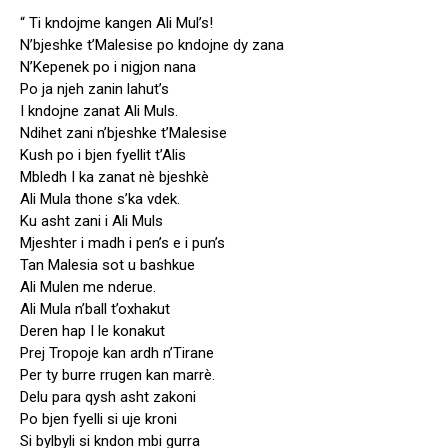
“ Ti kndojme kangen Ali Mul’s!
N’bjeshke t’Malesise po kndojne dy zana
N’Kepenek po i nigjon nana
Po ja njeh zanin lahut’s
I kndojne zanat Ali Muls.
Ndihet zani n’bjeshke t’Malesise
Kush po i bjen fyellit t’Alis
Mbledh I ka zanat nè bjeshkè
Ali Mula thone s’ka vdek.
Ku asht zani i Ali Muls
Mjeshter i madh i pen’s e i pun’s
Tan Malesia sot u bashkue
Ali Mulen me nderue.
Ali Mula n’ball t’oxhakut
Deren hap I le konakut
Prej Tropoje kan ardh n’Tirane
Per ty burre rrugen kan marrè.
Delu para qysh asht zakoni
Po bjen fyelli si uje kroni
Si bylbyli si kndon mbi gurra