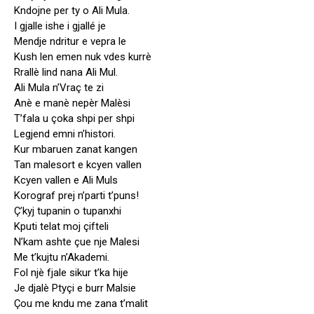
Kndojne per ty o Ali Mula.
I gjalle ishe i gjallé je
Mendje ndritur e vepra le
Kush len emen nuk vdes kurrè
Rrallè lind nana Ali Mul.
Ali Mula n’Vraç te zi
Anè e manè nepèr Malèsi
T’fala u çoka shpi per shpi
Legjend emni n’histori.
Kur mbaruen zanat kangen
Tan malesort e kcyen vallen
Kcyen vallen e Ali Muls
Korograf prej n’parti t’puns!
Ç’kyj tupanin o tupanxhi
Kputi telat moj çifteli
N’kam ashte çue nje Malesi
Me t’kujtu n’Akademi.
Fol njè fjale sikur t’ka hije
Je djalè Ptyçi e burr Malsie
Çou me kndu me zana t’malit