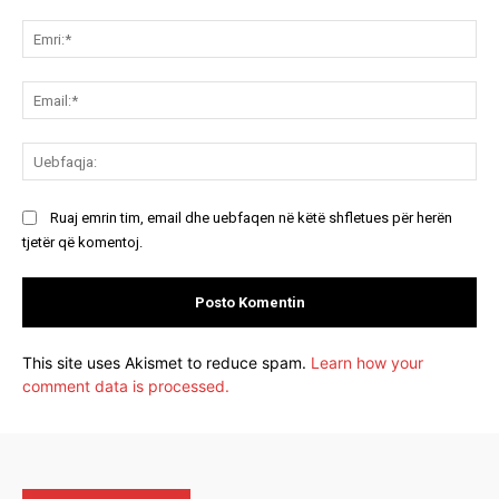
Koment:
Emr
Ema
Ue
Ruaj emrin tim, email dhe uebfaqen në këtë shfletues për herën
tjetër që komentoj.
This site uses Akismet to reduce spam.
Learn how your
comment data is processed.