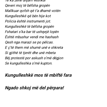
Të ka zënë dhjam veshka!
Qeveri moj të bëfsha gropën
Mallkuar qofsh që t’a dhamë votën
Kungulleshkë që bën hije kot
Policia është instrumenti jot.
Kungulleshkë të bëfsha gropën
Fshatari s’ka bar të ushqejë lopën
Është mbushur vendi me hashash
Qesh nga marazi se po pëlcas.
E ç’të them më shumë unë e shkreta
Si gjithë të tjerët dhe unë mbeta
Bëj protestë por askush s’më dëgjon
Se kungulleshka s’më kupton.
Kungulleshkë mos të mbiftë fara
Ngado shkoj më del përpara!