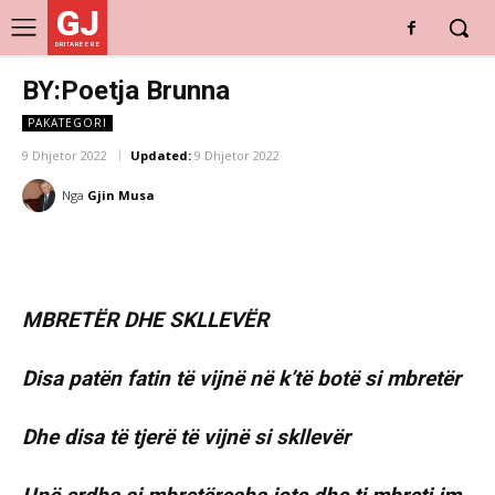
GJ
DRITARE E RE
BY:Poetja Brunna
PAKATEGORI
9 Dhjetor 2022
Updated:
9 Dhjetor 2022
Nga
Gjin Musa
MBRETËR DHE SKLLEVËR
Disa patën fatin të vijnë në k’të botë si mbretër
Dhe disa të tjerë të vijnë si skllevër