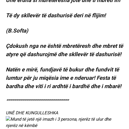
Unë erdha si mbretëresha jote dhe ti mbreti im
Të dy skllevër të dashurisë deri në flijim!
(B.Softa)
Çdokush nga ne është mbretëresh dhe mbret të
atyre që dashurojmë dhe skllevër të dashurisë!
Natën e mirë, fundjavë të bukur dhe fundvit të
lumtur për ju miqësia ime e nderuar! Festa të
bardha dhe viti i ri ardhtë i bardhë dhe i mbarë!
“””””””””””””””””””””””””””””””
UNË DHE KUNGULLESHKA