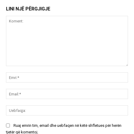
LINI NJË PËRGJIGJE
Koment:
Emr
Ema
Ue
Ruaj emrin tim, email dhe uebfaqen në këtë shfletues për herën
tjetër që komentoj.