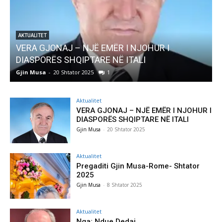
AKTUALITET
Pregaditi Gjin Musa-Rome- Shtator 2025
Gjin Musa
-
8 Shtator 2025
0
Aktualitet
VERA GJONAJ – NJË EMËR I NJOHUR I
DIASPORËS SHQIPTARE NË ITALI
Gjin Musa
-
20 Shtator 2025
Aktualitet
Pregaditi Gjin Musa-Rome- Shtator
2025
Gjin Musa
-
8 Shtator 2025
Aktualitet
Nga: Ndue Dedaj