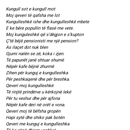
Kungull sot e kungull mot
Moj qeveri të qafsha me lot
Kungulleshkë ishe dhe kungulleshkë mbete
E ke bëre popullin të flasë me vete.
Moj kunguleshkë që s’dëgjon e s’kupton
Ç’të bëjë pensionisti me një pension?
As ilaçet dot nuk blen
Gjumi natën se zë, koka i zjen.
Të papunêt janë shtuar shumë
Nëpër kafe bëjnë zhurmë
Zihen për kunguj e kungulleshka
Për peshkaqenë dhe për breshka.
Qeveri moj kungulleshkë
Të rinjtë prindërve u kërkojnë lekë
Për tu veshur dhe për ajfona
Nëpër kafe deri në orët e vona.
Qeveri moj të bëfsha gropën
Hapi sytë dhe shiko pak botën
Qeveri me kunguj e kungulleshka