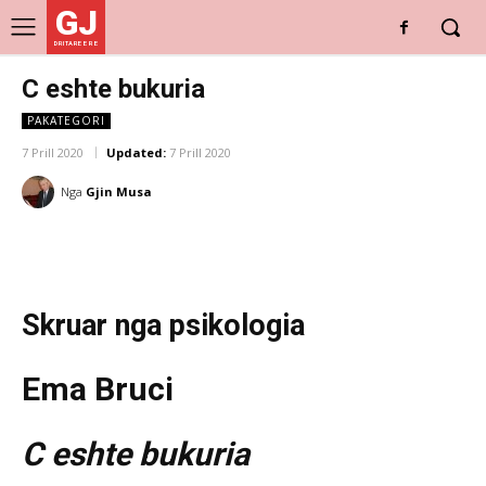
GJ
DRITARE E RE
C eshte bukuria
PAKATEGORI
7 Prill 2020
Updated:
7 Prill 2020
Nga
Gjin Musa
Skruar nga psikologia
Ema Bruci
C eshte bukuria