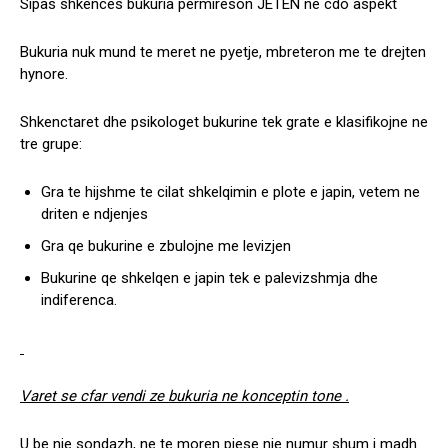
Sipas shkences bukuria permireson JETEN ne cdo aspekt
Bukuria nuk mund te meret ne pyetje, mbreteron me te drejten
hynore.
Shkenctaret dhe psikologet bukurine tek grate e klasifikojne ne
tre grupe:
Gra te hijshme te cilat shkelqimin e plote e japin, vetem ne
driten e ndjenjes
Gra qe bukurine e zbulojne me levizjen
Bukurine qe shkelqen e japin tek e palevizshmja dhe
indiferenca.
Varet se cfar vendi ze bukuria ne konceptin tone .
U be nje sondazh, ne te moren pjese nje numur shum i madh