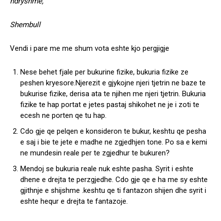
ndryshme,
Shembull
Vendi i pare me me shum vota eshte kjo pergjigje
Nese behet fjale per bukurine fizike, bukuria fizike ze
peshen kryesore.Njerezit e gjykojne njeri tjetrin ne baze te
bukurise fizike, derisa ata te njihen me njeri tjetrin. Bukuria
fizike te hap portat e jetes pastaj shikohet ne je i zoti te
ecesh ne porten qe tu hap.
Cdo gje qe pelqen e konsideron te bukur, keshtu qe pesha
e saj i bie te jete e madhe ne zgjedhjen tone. Po sa e kemi
ne mundesin reale per te zgjedhur te bukuren?
Mendoj se bukuria reale nuk eshte pasha. Syrit i eshte
dhene e drejta te perzgjedhe. Cdo gje qe e ha me sy eshte
gjithnje e shijshme .keshtu qe ti fantazon shijen dhe syrit i
eshte hequr e drejta te fantazoje.