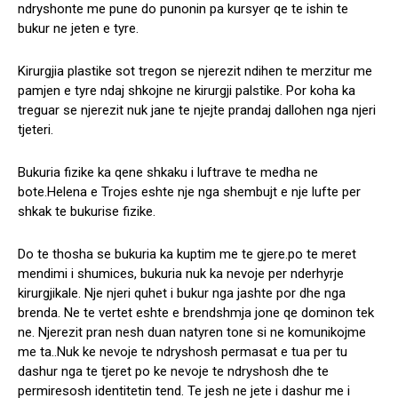
ndryshonte me pune do punonin pa kursyer qe te ishin te
bukur ne jeten e tyre.
Kirurgjia plastike sot tregon se njerezit ndihen te merzitur me
pamjen e tyre ndaj shkojne ne kirurgji palstike. Por koha ka
treguar se njerezit nuk jane te njejte prandaj dallohen nga njeri
tjeteri.
Bukuria fizike ka qene shkaku i luftrave te medha ne
bote.Helena e Trojes eshte nje nga shembujt e nje lufte per
shkak te bukurise fizike.
Do te thosha se bukuria ka kuptim me te gjere.po te meret
mendimi i shumices, bukuria nuk ka nevoje per nderhyrje
kirurgjikale. Nje njeri quhet i bukur nga jashte por dhe nga
brenda. Ne te vertet eshte e brendshmja jone qe dominon tek
ne. Njerezit pran nesh duan natyren tone si ne komunikojme
me ta..Nuk ke nevoje te ndryshosh permasat e tua per tu
dashur nga te tjeret po ke nevoje te ndryshosh dhe te
permiresosh identitetin tend. Te jesh ne jete i dashur me i