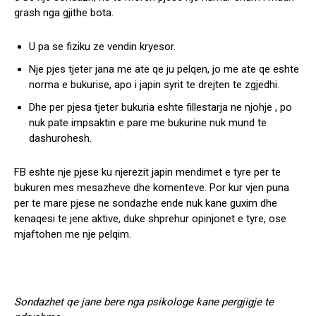
grash nga gjithe bota.
U pa se fiziku ze vendin kryesor.
Nje pjes tjeter jana me ate qe ju pelqen, jo me ate qe eshte
norma e bukurise, apo i japin syrit te drejten te zgjedhi.
Dhe per pjesa tjeter bukuria eshte fillestarja ne njohje , po
nuk pate impsaktin e pare me bukurine nuk mund te
dashurohesh.
FB eshte nje pjese ku njerezit japin mendimet e tyre per te
bukuren mes mesazheve dhe komenteve. Por kur vjen puna
per te mare pjese ne sondazhe ende nuk kane guxim dhe
kenaqesi te jene aktive, duke shprehur opinjonet e tyre, ose
mjaftohen me nje pelqim.
Sondazhet qe jane bere nga psikologe kane pergjigje te