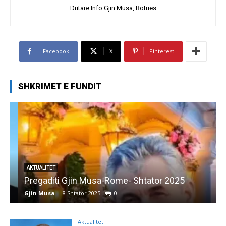
Dritare.Info Gjin Musa, Botues
Facebook
X
Pinterest
SHKRIMET E FUNDIT
AKTUALITET
Pregaditi Gjin Musa-Rome- Shtator 2025
Gjin Musa
-
8 Shtator 2025
0
G
Aktualitet