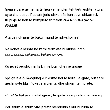
Gjeja e pare qe ne na terheq vemendjen tek tjetri eshte fytyra ,
syte dhe buzet. Pastaj njeriu shikon fizikun , syri shkon tek
trupi qe te ben te kompletosh fjalen
NJERI I BUKUR NE
PAMJE
Ata qe nuk jane te bukur mund te ndryshojne?
Ne kohet e lashta ne kemi term ate bukurise, prsh,
perendesha bukurise. bukuri hynore
Ku jepet pershkrimi fizik i nje burri dhe nje gruaje.
Nje
grua e bukur
quhej kur kishte bel te holle , e gjate, buzet si
qeshi, syte blu , floket e argjenta, dhe shikim te mprete.
Burat te bukur
shpatull gjere , te gjate, sy mprete, me muskuj.
Per shum e shum vite jerezit mendonin sikur bukuria te