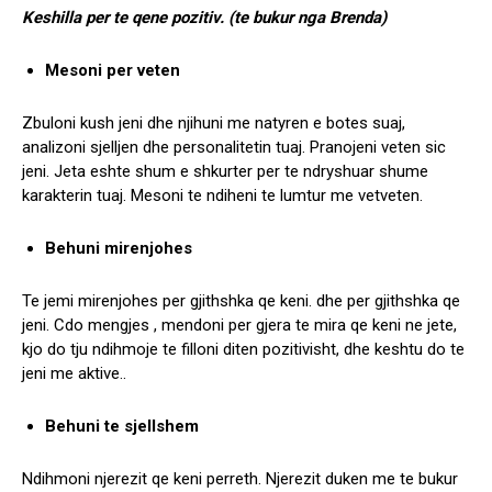
Keshilla per te qene pozitiv. (te bukur nga Brenda)
Mesoni per veten
Zbuloni kush jeni dhe njihuni me natyren e botes suaj,
analizoni sjelljen dhe personalitetin tuaj. Pranojeni veten sic
jeni. Jeta eshte shum e shkurter per te ndryshuar shume
karakterin tuaj. Mesoni te ndiheni te lumtur me vetveten.
Behuni mirenjohes
Te jemi mirenjohes per gjithshka qe keni. dhe per gjithshka qe
jeni. Cdo mengjes , mendoni per gjera te mira qe keni ne jete,
kjo do tju ndihmoje te filloni diten pozitivisht, dhe keshtu do te
jeni me aktive..
Behuni te sjellshem
Ndihmoni njerezit qe keni perreth. Njerezit duken me te bukur