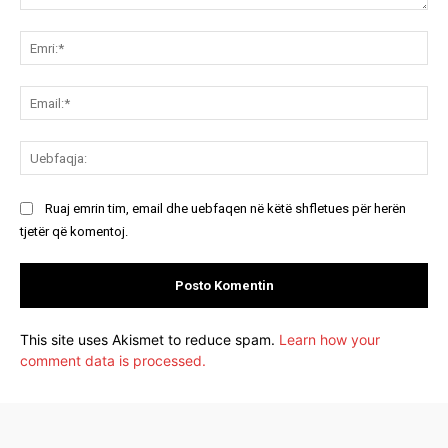
Koment:
Emr
Ema
Ue
Ruaj emrin tim, email dhe uebfaqen në këtë shfletues për herën
tjetër që komentoj.
This site uses Akismet to reduce spam.
Learn how your
comment data is processed.