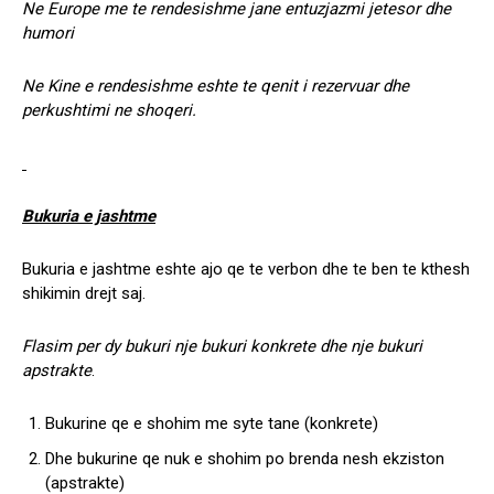
Ne Europe me te rendesishme jane entuzjazmi jetesor dhe
humori
Ne Kine e rendesishme eshte te qenit i rezervuar dhe
perkushtimi ne shoqeri.
Bukuria e jashtme
Bukuria e jashtme eshte ajo qe te verbon dhe te ben te kthesh
shikimin drejt saj.
Flasim per dy bukuri nje bukuri konkrete dhe nje bukuri
apstrakte
.
Bukurine qe e shohim me syte tane (konkrete)
Dhe bukurine qe nuk e shohim po brenda nesh ekziston
(apstrakte)