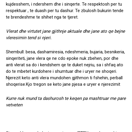
kujdesshem, i ndershem dhe i sinqerte. Te respektosh per tu
respektuar , te duash per tu dashur. Te zbulosh bukurin tende
te brendeshme te shihet nga te tjeret.
Vlerat dhe virtutet jane gjithnje aktuale dhe jane ato qe bejne
vleresimin tend si njeri.
Shembull: besa, dashamiresia, ndeshmeria, bujaria, besnikeria,
sinqeriteti, jane vlera qe ne cdo epoke nuk zbehen, por dhe
anti vlerat sa do i kendshem qe te duket nejriu, sa i shfaq ato
do te mbetet kurdohere i shumtuar dhe i uryer ne shoqeri.
Njerezit keto anti vlera mundohen gjithmon ti fshehin, perball
shoqerise.Kjo tregon se keto jane pjesa e uryer e njerezimit
Kurre nuk mund ta dashurosh te keqen pa mashtruar me pare
vetveten