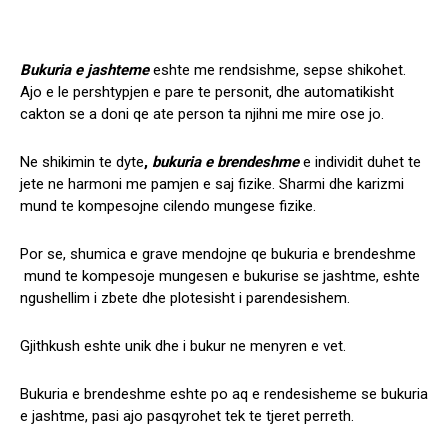
Bukuria e jashteme
eshte me rendsishme, sepse shikohet.
Ajo e le pershtypjen e pare te personit, dhe automatikisht
cakton se a doni qe ate person ta njihni me mire ose jo.
Ne shikimin te dyte
,
bukuria e brendeshme
e individit duhet te
jete ne harmoni me pamjen e saj fizike. Sharmi dhe karizmi
mund te kompesojne cilendo mungese fizike.
Por se, shumica e grave mendojne qe bukuria e brendeshme
mund te kompesoje mungesen e bukurise se jashtme, eshte
ngushellim i zbete dhe plotesisht i parendesishem.
Gjithkush eshte unik dhe i bukur ne menyren e vet.
Bukuria e brendeshme eshte po aq e rendesisheme se bukuria
e jashtme, pasi ajo pasqyrohet tek te tjeret perreth.