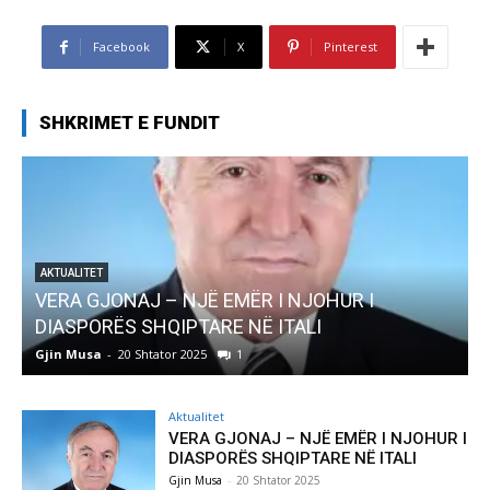
Facebook
X
Pinterest
SHKRIMET E FUNDIT
AKTUALITET
Pregaditi Gjin Musa-Rome- Shtator 2025
Gjin Musa
-
8 Shtator 2025
0
Aktualitet
VERA GJONAJ – NJË EMËR I NJOHUR I
DIASPORËS SHQIPTARE NË ITALI
Gjin Musa
-
20 Shtator 2025