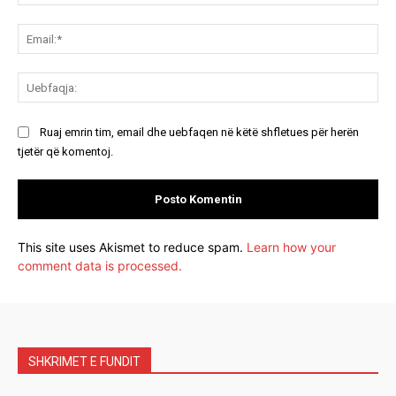
Ema
Ue
Ruaj emrin tim, email dhe uebfaqen në këtë shfletues për herën
tjetër që komentoj.
This site uses Akismet to reduce spam.
Learn how your
comment data is processed.
SHKRIMET E FUNDIT