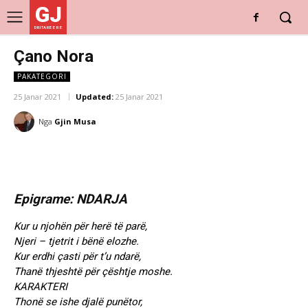
GJ
DRITARE E RE
Çano Nora
PAKATEGORI
25 Janar 2021
Updated:
25 Janar 2021
Nga
Gjin Musa
Epigrame: NDARJA
Kur u njohën për herë të parë,
Njeri – tjetrit i bënë elozhe.
Kur erdhi çasti për t’u ndarë,
Thanë thjeshtë për çështje moshe.
KARAKTERI
Thonë se ishe djalë punëtor,