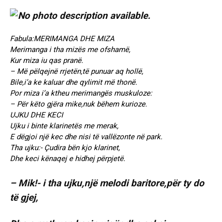
“”””””””””””””””””””””””””
Fabula:MERIMANGA DHE MIZA
Merimanga i tha mizës me ofshamë,
Kur miza iu qas pranë.
– Më pëlqejnë rrjetën,të punuar aq hollë,
Bile,i’a ke kaluar dhe qylimit më thonë.
Por miza i’a ktheu merimangës muskuloze:
– Për këto gjëra mike,nuk bëhem kurioze.
UJKU DHE KECI
Ujku i binte klarinetës me merak,
E dëgjoi një kec dhe nisi të vallëzonte në park.
Tha ujku:- Çudira bën kjo klarinet,
Dhe keci kënaqej e hidhej përpjetë.
– Mik!- i tha ujku,një melodi baritore,për ty do
të gjej,