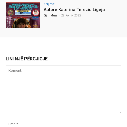
Krijime
Autore Katerina Tereziu Ligeja
Gjin Musa
-
28 Korrik 2025
LINI NJË PËRGJIGJE
Koment:
Emr