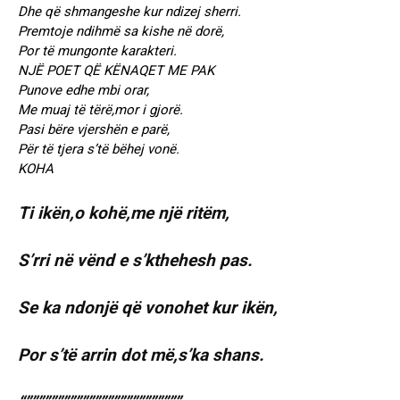
Dhe që shmangeshe kur ndizej sherri.
Premtoje ndihmë sa kishe në dorë,
Por të mungonte karakteri.
NJË POET QË KËNAQET ME PAK
Punove edhe mbi orar,
Me muaj të tërë,mor i gjorë.
Pasi bëre vjershën e parë,
Për të tjera s’të bëhej vonë.
KOHA
Ti ikën,o kohë,me një ritëm,
S’rri në vënd e s’kthehesh pas.
Se ka ndonjë që vonohet kur ikën,
Por s’të arrin dot më,s’ka shans.