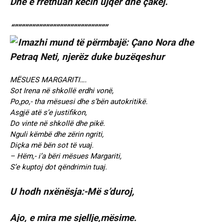
Dhe e rrethuan kecin ujqër dhe çakej.
“”””””””””””””””””””””””””””
MËSUES MARGARITI….
Sot Irena në shkollë erdhi vonë,
Po,po,- tha mësuesi dhe s’bën autokritikë.
Asgjë atë s’e justifikon,
Do vinte në shkollë dhe pikë.
Nguli këmbë dhe zërin ngriti,
Diçka më bën sot të vuaj.
– Hëm,- i’a bëri mësues Margariti,
S’e kuptoj dot qëndrimin tuaj.
U hodh nxënësja:-Më s’duroj,
Ajo, e mira me sjellje,mësime.