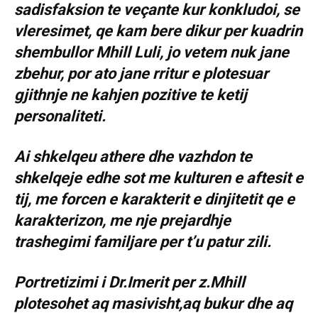
sadisfaksion te veçante kur konkludoi, se
vleresimet, qe kam bere dikur per kuadrin
shembullor Mhill Luli, jo vetem nuk jane
zbehur, por ato jane rritur e plotesuar
gjithnje ne kahjen pozitive te ketij
personaliteti.
Ai shkelqeu athere dhe vazhdon te
shkelqeje edhe sot me kulturen e aftesit e
tij, me forcen e karakterit e dinjitetit qe e
karakterizon, me nje prejardhje
trashegimi familjare per t’u patur zili.
Portretizimi i Dr.Imerit per z.Mhill
plotesohet aq masivisht,aq bukur dhe aq