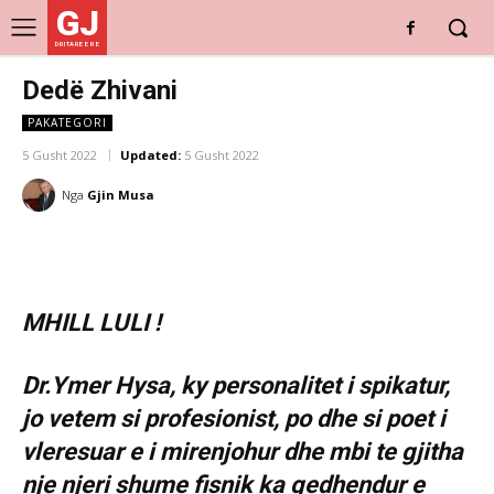
GJ
DRITARE E RE
Dedë Zhivani
PAKATEGORI
5 Gusht 2022
Updated:
5 Gusht 2022
Nga
Gjin Musa
MHILL LULI !
Dr.Ymer Hysa, ky personalitet i spikatur,
jo vetem si profesionist, po dhe si poet i
vleresuar e i mirenjohur dhe mbi te gjitha
nje njeri shume fisnik ka gedhendur e