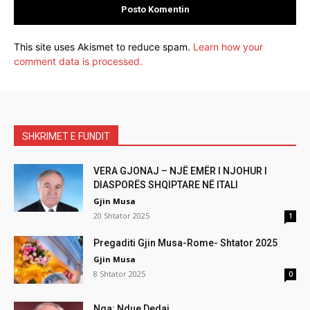
This site uses Akismet to reduce spam.
Learn how your
comment data is processed.
SHKRIMET E FUNDIT
VERA GJONAJ – NJË EMËR I NJOHUR I
DIASPORËS SHQIPTARE NË ITALI
Gjin Musa
20 Shtator 2025
1
Pregaditi Gjin Musa-Rome- Shtator 2025
Gjin Musa
8 Shtator 2025
0
Nga: Ndue Dedaj