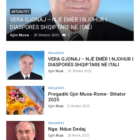
AKTUALITET
Pregaditi Gjin Musa-Rome- Shtator 2025
Gjin Musa
-
8 Shtator 2025
0
Aktualitet
VERA GJONAJ – NJË EMËR I NJOHUR I
DIASPORËS SHQIPTARE NË ITALI
Gjin Musa
-
20 Shtator 2025
Aktualitet
Pregaditi Gjin Musa-Rome- Shtator
2025
Gjin Musa
-
8 Shtator 2025
Aktualitet
Nga: Ndue Dedaj
Gjin Musa
-
28 Korrik 2025