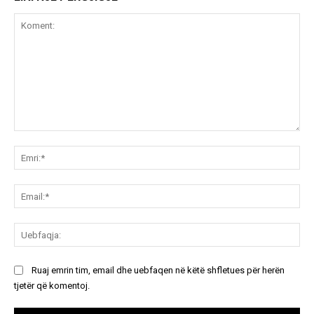
Koment:
Emr
Ema
Ue
Ruaj emrin tim, email dhe uebfaqen në këtë shfletues për herën
tjetër që komentoj.