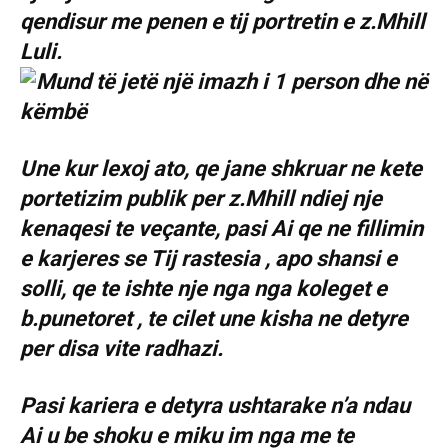
qendisur me penen e tij portretin e z.Mhill
Luli.
Une kur lexoj ato, qe jane shkruar ne kete
portetizim publik per z.Mhill ndiej nje
kenaqesi te veçante, pasi Ai qe ne fillimin
e karjeres se Tij rastesia , apo shansi e
solli, qe te ishte nje nga nga koleget e
b.punetoret , te cilet une kisha ne detyre
per disa vite radhazi.
Pasi kariera e detyra ushtarake n’a ndau
Ai u be shoku e miku im nga me te