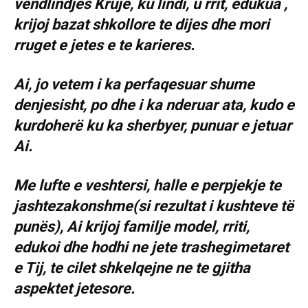
vendlindjes Kruje, ku lindi, u rrit, edukua ,
krijoj bazat shkollore te dijes dhe mori
rruget e jetes e te karieres.
Ai, jo vetem i ka perfaqesuar shume
denjesisht, po dhe i ka nderuar ata, kudo e
kurdoherë ku ka sherbyer, punuar e jetuar
Ai.
Me lufte e veshtersi, halle e perpjekje te
jashtezakonshme(si rezultat i kushteve të
punës), Ai krijoj familje model, rriti,
edukoi dhe hodhi ne jete trashegimetaret
e Tij, te cilet shkelqejne ne te gjitha
aspektet jetesore.