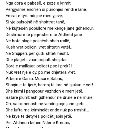
Nga dora e pabesë, e zezë e krimit,
Përgjysmë ëndrrën si punonjës rendi e lanë.
Emrat e tyre ndrijnë mes yjeve,
Si yje pulsojnë në shpirtrat tanë,
Në kujtesën popullore me këngë janë gdhendur,
Dëshmorë të përjetshëm të Atdheut janë.
Në botë plagë policësh sheh rrallë,
Kush vret policin, vret shtetin vetë!…
Në Shqipëri, për çudi, shteti hesht,
Dhe plagët i vuan populli shqiptar.
Dorë e mallkuar, policët pse i prek?!…
Nuk vret një e dy, po me dhjetëra vret,
Arbeni e Ganiu, Musai e Sabriu,
Shaqiri e të tjerë, heronj të larë në gjakun e vet!…
Dhe krimi i pangopur vazhdon e merr jetë,
Batare plumbash gdhendur në drurë e në mure,
Oh, sa bij nënash në vendngjarje janë gjetë
Dhe lufta me kriminelët ende nuk po rresht!…
Në krye të detyrës policët japin jetë,
Për Atdheun bëhen Nder e Krenari,