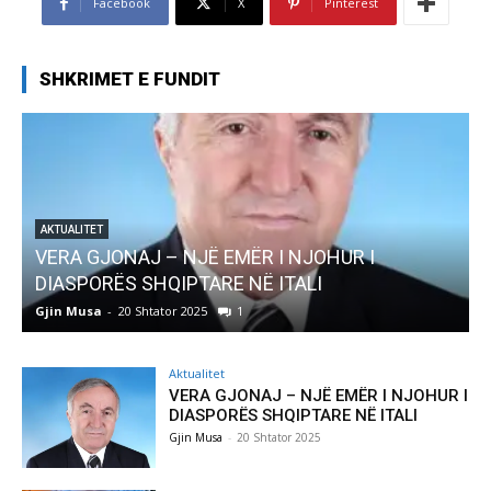
Facebook
X
Pinterest
SHKRIMET E FUNDIT
AKTUALITET
Pregaditi Gjin Musa-Rome- Shtator 2025
Gjin Musa
-
8 Shtator 2025
0
Aktualitet
VERA GJONAJ – NJË EMËR I NJOHUR I
DIASPORËS SHQIPTARE NË ITALI
Gjin Musa
-
20 Shtator 2025