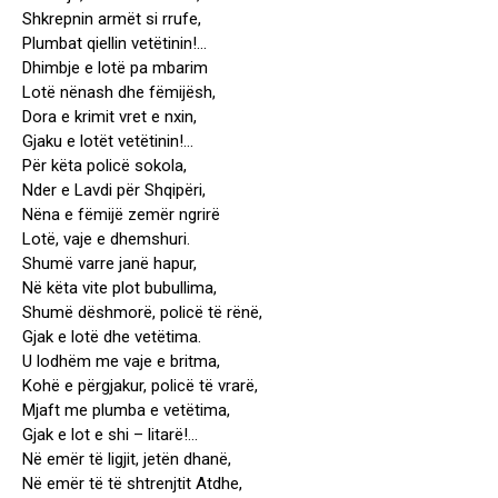
Shkrepnin armët si rrufe,
Plumbat qiellin vetëtinin!…
Dhimbje e lotë pa mbarim
Lotë nënash dhe fëmijësh,
Dora e krimit vret e nxin,
Gjaku e lotët vetëtinin!…
Për këta policë sokola,
Nder e Lavdi për Shqipëri,
Nëna e fëmijë zemër ngrirë
Lotë, vaje e dhemshuri.
Shumë varre janë hapur,
Në këta vite plot bubullima,
Shumë dëshmorë, policë të rënë,
Gjak e lotë dhe vetëtima.
U lodhëm me vaje e britma,
Kohë e përgjakur, policë të vrarë,
Mjaft me plumba e vetëtima,
Gjak e lot e shi – litarë!…
Në emër të ligjit, jetën dhanë,
Në emër të të shtrenjtit Atdhe,