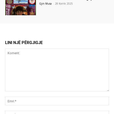
Gjin Musa
-
28 Korrik 2025
LINI NJË PËRGJIGJE
Koment:
Emr
Ema