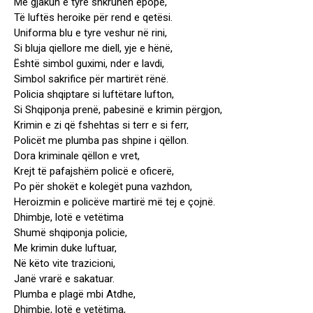
Me gjakun e tyre shkruhen epope,
Të luftës heroike për rend e qetësi.
Uniforma blu e tyre veshur në rini,
Si bluja qiellore me diell, yje e hënë,
Është simbol guximi, nder e lavdi,
Simbol sakrifice për martirët rënë.
Policia shqiptare si luftëtare lufton,
Si Shqiponja prenë, pabesinë e krimin përgjon,
Krimin e zi që fshehtas si terr e si ferr,
Policët me plumba pas shpine i qëllon.
Dora kriminale qëllon e vret,
Krejt të pafajshëm policë e oficerë,
Po për shokët e kolegët puna vazhdon,
Heroizmin e policëve martirë më tej e çojnë.
Dhimbje, lotë e vetëtima
Shumë shqiponja policie,
Me krimin duke luftuar,
Në këto vite trazicioni,
Janë vrarë e sakatuar.
Plumba e plagë mbi Atdhe,
Dhimbje, lotë e vetëtima,