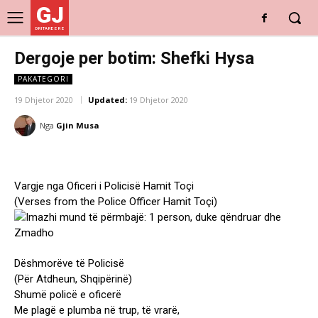
GJ
DRITARE E RE
Dergoje per botim: Shefki Hysa
PAKATEGORI
19 Dhjetor 2020
Updated:
19 Dhjetor 2020
Nga
Gjin Musa
Vargje nga Oficeri i Policisë Hamit Toçi
(Verses from the Police Officer Hamit Toçi)
Dëshmorëve të Policisë
(Për Atdheun, Shqipërinë)
Shumë policë e oficerë
Me plagë e plumba në trup, të vrarë,