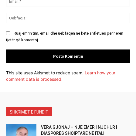
Ue
Ruaj emrin tim, email dhe uebfaqen në këtë shfletues për herën
tjetër që komentoj.
This site uses Akismet to reduce spam.
Learn how your
comment data is processed.
SHKRIMET E FUNDIT
VERA GJONAJ – NJË EMËR I NJOHUR I
DIASPORËS SHQIPTARE NË ITALI