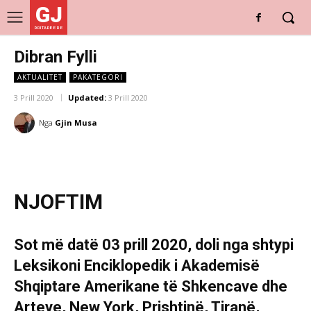
GJ
DRITARE E RE
Dibran Fylli
AKTUALITET
PAKATEGORI
3 Prill 2020
Updated:
3 Prill 2020
Nga
Gjin Musa
NJOFTIM
Sot më datë 03 prill 2020, doli nga shtypi
Leksikoni Enciklopedik i Akademisë
Shqiptare Amerikane të Shkencave dhe
Arteve, New York, Prishtinë, Tiranë,