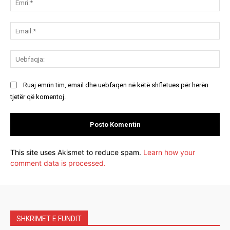
Ema
Ue
Ruaj emrin tim, email dhe uebfaqen në këtë shfletues për herën
tjetër që komentoj.
This site uses Akismet to reduce spam.
Learn how your
comment data is processed.
SHKRIMET E FUNDIT