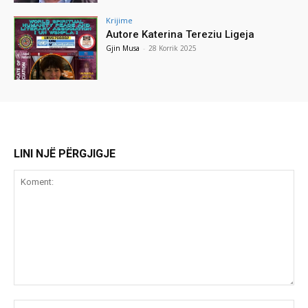
Krijime
Autore Katerina Tereziu Ligeja
Gjin Musa
-
28 Korrik 2025
LINI NJË PËRGJIGJE
Koment:
Emr