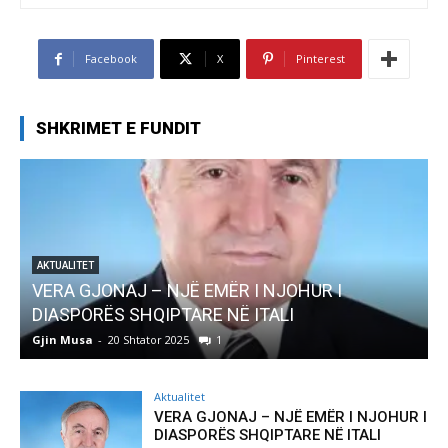
Facebook
X
Pinterest
SHKRIMET E FUNDIT
 I
AKTUALITET
Pregaditi Gjin Musa-Rome- Shtator 2025
Gjin Musa
-
8 Shtator 2025
0
Aktualitet
VERA GJONAJ – NJË EMËR I NJOHUR I
DIASPORËS SHQIPTARE NË ITALI