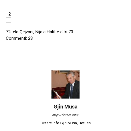
+2
72
Lela Qejvani, Nijazi Halili e altri 70
Commenti: 28
Gjin Musa
http://dritare.info/
Dritare.Info Gjin Musa, Botues