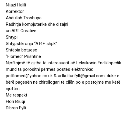
Nijazi Halili
Korrektor
Abdullah Troshupa
Radhitja kompjuterike dhe dizajni
uniART Creative
Shtypi
Shtypshkronja “A.R.F. shpk”
Shtëpia botuese
“Flomed” Prishtinë
Njoftojmë të gjithë të interesuarit së Leksikonin Endiklopedik
mund ta porositni përmes postës elektronike:
pctflomed@yahoo.co.uk & artkultur.fylli@gmail.com, duke e
bërë pagesën në xhirollogari të cilën po e postojmë me këtë
njoftim.
Me respekt
Flori Bruqi
Dibran Fylli