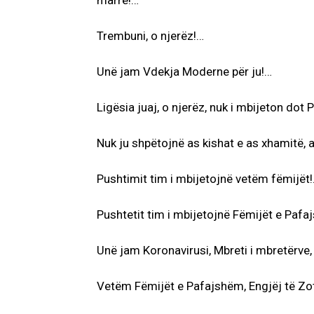
marrë!…
Trembuni, o njerëz!…
Unë jam Vdekja Moderne për ju!…
Ligësia juaj, o njerëz, nuk i mbijeton dot 
Nuk ju shpëtojnë as kishat e as xhamitë, 
Pushtimit tim i mbijetojnë vetëm fëmijët
Pushtetit tim i mbijetojnë Fëmijët e Pafa
Unë jam Koronavirusi, Mbreti i mbretërve,
Vetëm Fëmijët e Pafajshëm, Engjëj të Zot