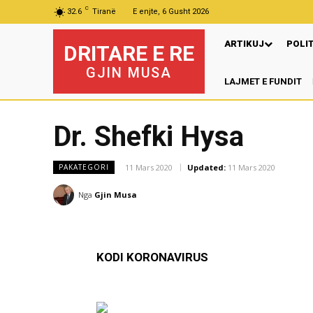
C
32.6
Tiranë
E enjte, 6 Gusht 2026
ARTIKUJ
POLI
DRITARE E RE
GJIN MUSA
LAJMET E FUNDIT
Dr. Shefki Hysa
11 Mars 2020
Updated:
11 Mars 2020
PAKATEGORI
Nga
Gjin Musa
KODI KORONAVIRUS