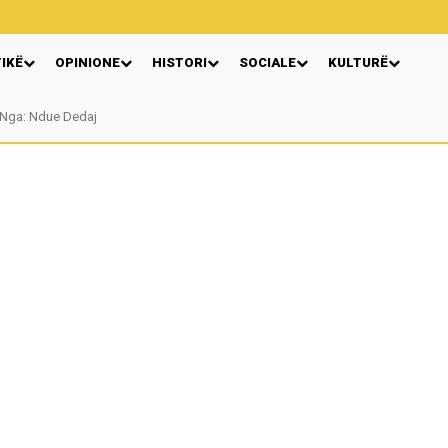
TIKË
OPINIONE
HISTORI
SOCIALE
KULTURË
Nga: Ndue Dedaj