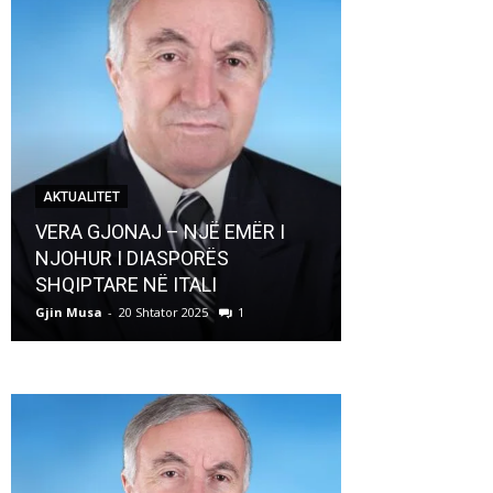
AKTUALITET
AKTUALITET
VERA GJONAJ – NJË EMËR I
NJOHUR I DIASPORËS
Pregaditi Gji
SHQIPTARE NË ITALI
Shtator 2025
Gjin Musa
-
20 Shtator 2025
1
Gjin Musa
-
8 Shtat