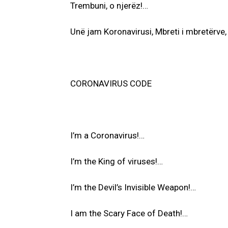
Trembuni, o njerëz!…
Unë jam Koronavirusi, Mbreti i mbretërve,
CORONAVIRUS CODE
I’m a Coronavirus!…
I’m the King of viruses!…
I’m the Devil’s Invisible Weapon!…
I am the Scary Face of Death!…