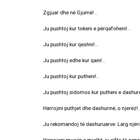
Zgjuar dhe në Gjumë!…
Ju pushtoj kur tokeni e përqafoheni!…
Ju pushtoj kur qeshni!…
Ju pushtoj edhe kur qani!…
Ju pushtoj kur putheni!…
Ju pushtoj sidomos kur putheni e dashur
Harrojini puthjet dhe dashurinë, o njerëz!
Ju rekomandoj të dashuruarve: Larg njëri-