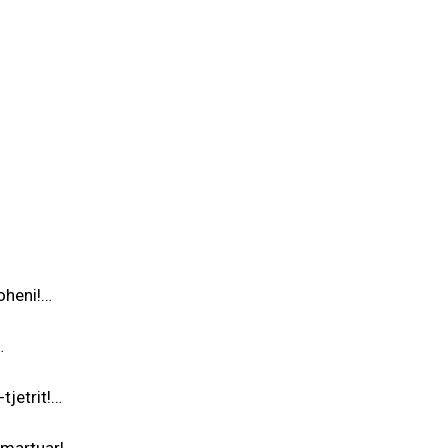
oheni!…
…
tjetrit!…