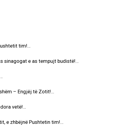
Pushtetit tim!…
as sinagogat e as tempujt budistë!…
!…
jshëm – Engjëj të Zotit!…
 dora vetë!…
it, e zhbëjnë Pushtetin tim!…