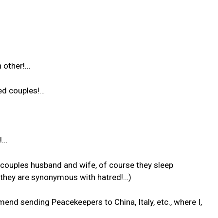
 other!…
ed couples!…
!…
couples husband and wife, of course they sleep
e, they are synonymous with hatred!…)
d sending Peacekeepers to China, Italy, etc., where I,