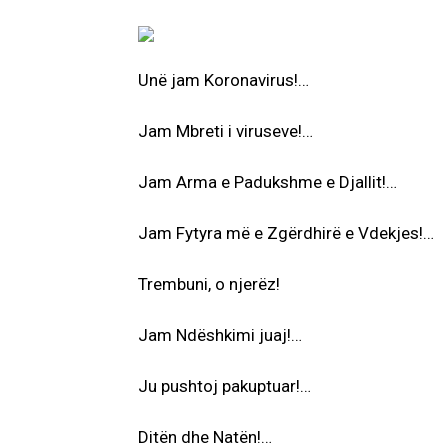
Unë jam Koronavirus!…
Jam Mbreti i viruseve!…
Jam Arma e Padukshme e Djallit!…
Jam Fytyra më e Zgërdhirë e Vdekjes!…
Trembuni, o njerëz!
Jam Ndëshkimi juaj!…
Ju pushtoj pakuptuar!…
Ditën dhe Natën!…