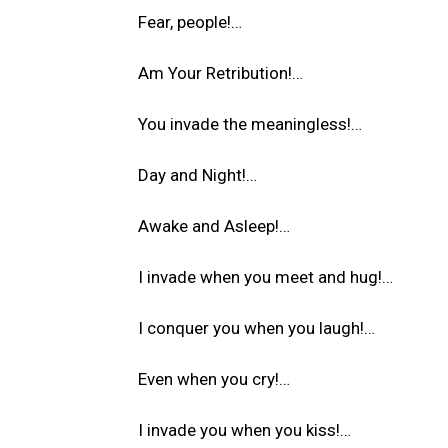
Fear, people!…
Am Your Retribution!…
You invade the meaningless!…
Day and Night!…
Awake and Asleep!…
I invade when you meet and hug!…
I conquer you when you laugh!…
Even when you cry!…
I invade you when you kiss!…