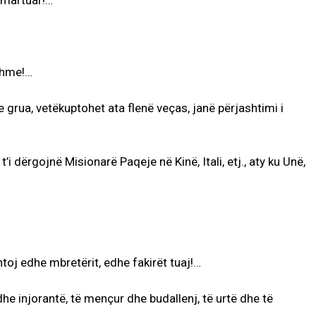
pomartuar!…
shme!…
 grua, vetëkuptohet ata flenë veças, janë përjashtimi i
’i dërgojnë Misionarë Paqeje në Kinë, Itali, etj., aty ku Unë,
toj edhe mbretërit, edhe fakirët tuaj!…
dhe injorantë, të mençur dhe budallenj, të urtë dhe të