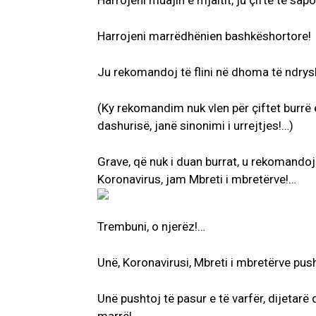
Harrojeni muajin e mjaltit, ju çifte të sa
Harrojeni marrëdhënien bashkëshortore!
Ju rekomandoj të flini në dhoma të ndry
(Ky rekomandim nuk vlen për çiftet burrë e
dashurisë, janë sinonimi i urrejtjes!…)
Grave, që nuk i duan burrat, u rekomandoj t
Koronavirus, jam Mbreti i mbretërve!…
Trembuni, o njerëz!…
Unë, Koronavirusi, Mbreti i mbretërve push
Unë pushtoj të pasur e të varfër, dijetarë 