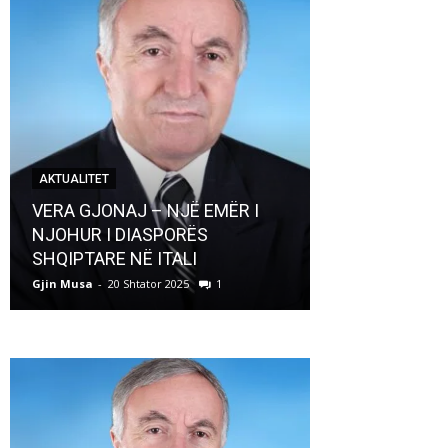
AKTUALITET
AKTUALITET
VERA GJONAJ – NJË EMËR I
NJOHUR I DIASPORËS
Pregaditi Gji
SHQIPTARE NË ITALI
Shtator 2025
Gjin Musa
-
20 Shtator 2025
1
Gjin Musa
-
8 Shtat