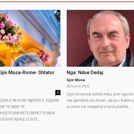
 Gjin Musa-Rome- Shtator
Nga: Ndue Dedaj
Gjin Musa
28 Korrik 2025
5
0
Gjon Krasniqi është miku ynë nga Ko
LERA E FB KURE NJERZIT E ZGJUAR
me qendrim në Zvicër, që po i kalon
NE TE MIRE TE
e verës në shtëpinë e tij të plazhit...
HQETESIMI KETU BEHET PUBLIK
 ESHTE REALE.O SOT...