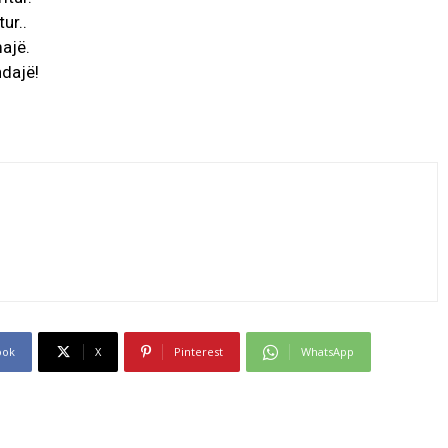
tur..
ajë.
ndajë!
ook
X
Pinterest
WhatsApp