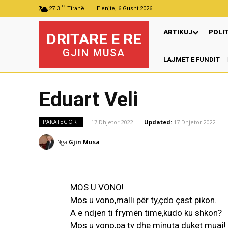
C
27.3
Tiranë
E enjte, 6 Gusht 2026
ARTIKUJ
POLI
DRITARE E RE
GJIN MUSA
LAJMET E FUNDIT
P
Eduart Veli
17 Dhjetor 2022
Updated:
17 Dhjetor 2022
PAKATEGORI
Nga
Gjin Musa
MOS U VONO!
Mos u vono,malli për ty,çdo çast pikon.
A e ndjen ti frymën time,kudo ku shkon?
Mos u vono,pa ty dhe minuta duket muaj!