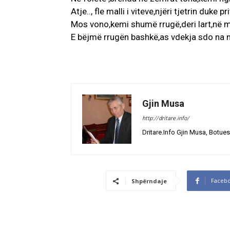
Atje.., fle malli i viteve,njëri tjetrin duke pri
Mos vono,kemi shumë rrugë,deri lart,në m
E bëjmë rrugën bashkë,as vdekja sdo na 
Gjin Musa
http://dritare.info/
Dritare.Info Gjin Musa, Botues
Faceb
Shpërndaje