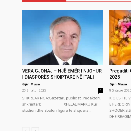
VERA GJONAJ – NJË EMËR I NJOHUR
Pregaditi
I DIASPORËS SHQIPTARE NË ITALI
2025
Gjin Musa
Gjin Musa
20 Shtator 2025
8 Shtator 202
1
SHKRUAR NGA:GazetarI, publicistI, redaktorI,
KJO ESHTE V
shkrimtarI: XHELAL MARKU Kur
E PERDORIN 
studion dhe zbulon figura të shquara...
SHOQERIS,S
DHE REAGIMI