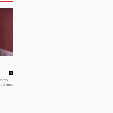
0
sova,
 pushimet