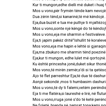
Kur ti mungon,edhe dielli më duket i huaj !
Mos u vono,për frymën tënde kam nevojë
Dua zërin tënd,si kanarinë,të më këndojë..
Eja,dua buzët e tua me puthje ti mjaltëzoj
Mos u vono,sonte një këngë do të këndoj
Mos u vono,eja me sharmin e festivaleve.
Eja,ti japim pakëz dritë”Ishullit të koraleve
Mos vono,eja me hapin e lehtë si gjeraqin
Eja,ma zbukuro me sharmin tënd poezinë 
Eja,kur ti mungon, edhe lulet më qortojnë.
Ku është princesha jonë,duket sikur thon
Mos vono,të mirën zemër,s’di si ta qetëso
Ajo të flet parreshtur:Eja,të dua të dashuro
Asnjë sekondë ,mos ti humbasim dashuri
Mos u vono,të dy ti falemi,vetëm perëndis
Eja ti me flatëra,si laureshë e lirë, në flutu
Mos u vono,rruga jonë s’do të ketë perën
Ne foletë ,brenda në zemrat tona,kemi ngr