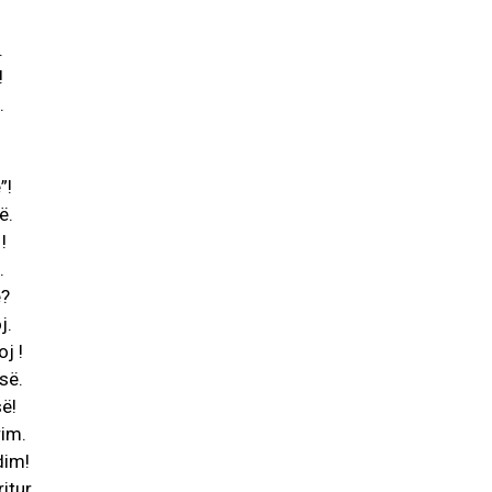
.
!
.
!
”!
ë.
!
.
ë?
j.
j !
së.
ë!
rim.
dim!
itur.