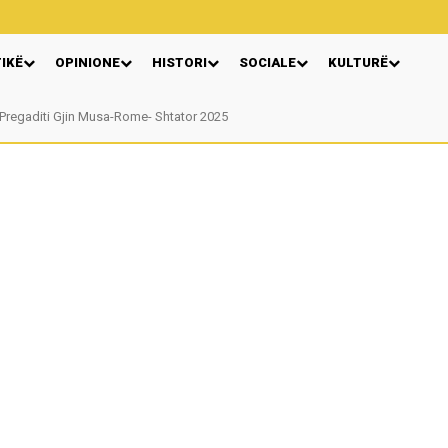
TIKË
OPINIONE
HISTORI
SOCIALE
KULTURË
regaditi Gjin Musa-Rome- Shtator 2025
Nga: Ndue Dedaj