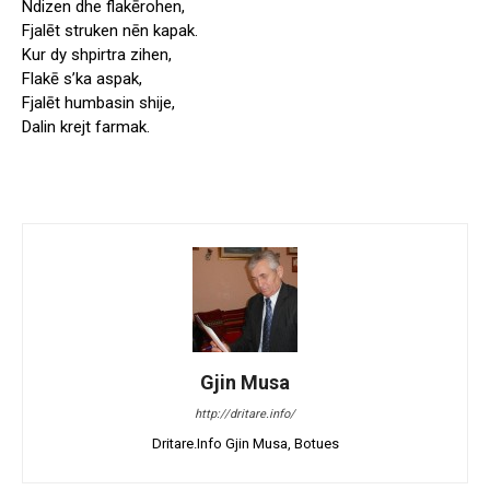
Ndizen dhe flakērohen,
Fjalēt struken nēn kapak.
Kur dy shpirtra zihen,
Flakē s’ka aspak,
Fjalēt humbasin shije,
Dalin krejt farmak.
Gjin Musa
http://dritare.info/
Dritare.Info Gjin Musa, Botues