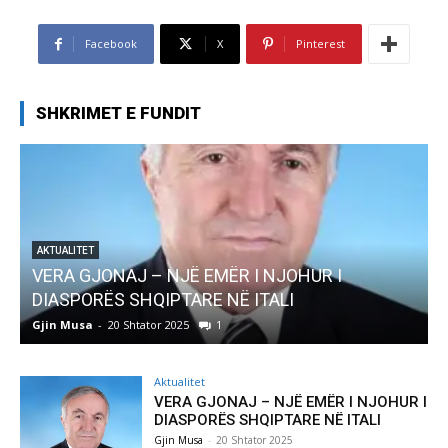
Facebook
X
Pinterest
SHKRIMET E FUNDIT
AKTUALITET
Pregaditi Gjin Musa-Rome- Shtator 2025
Gjin Musa
-
8 Shtator 2025
0
Aktualitet
VERA GJONAJ – NJË EMËR I NJOHUR I
DIASPORËS SHQIPTARE NË ITALI
Gjin Musa
-
20 Shtator 2025