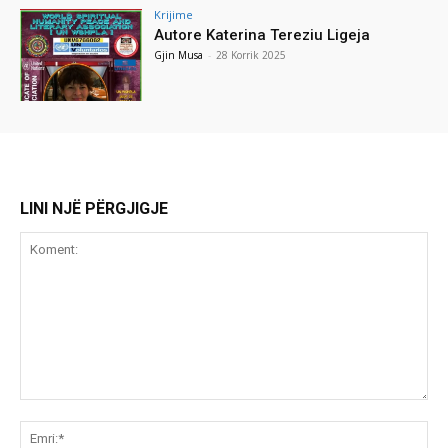
Krijime
Autore Katerina Tereziu Ligeja
Gjin Musa
-
28 Korrik 2025
LINI NJË PËRGJIGJE
Koment:
Emr