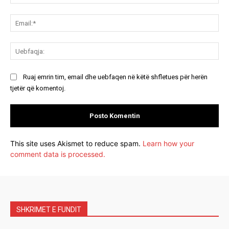
Ema
Ue
Ruaj emrin tim, email dhe uebfaqen në këtë shfletues për herën
tjetër që komentoj.
This site uses Akismet to reduce spam.
Learn how your
comment data is processed.
SHKRIMET E FUNDIT