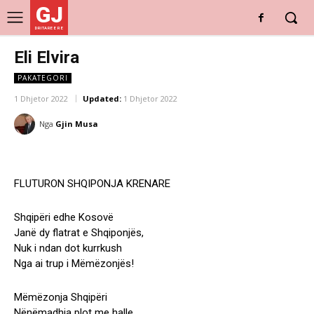
GJ
DRITARE E RE
Eli Elvira
PAKATEGORI
1 Dhjetor 2022
Updated:
1 Dhjetor 2022
Nga
Gjin Musa
FLUTURON SHQIPONJA KRENARE
Shqipëri edhe Kosovë
Janë dy flatrat e Shqiponjës,
Nuk i ndan dot kurrkush
Nga ai trup i Mëmëzonjës!
Mëmëzonja Shqipëri
Nënëmadhja plot me halle,