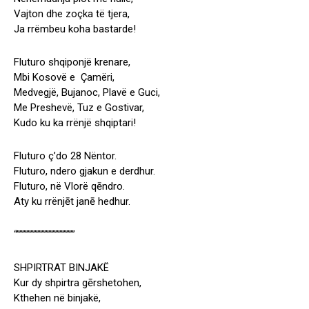
Vajton dhe zoçka të tjera,
Ja rrëmbeu koha bastarde!
Fluturo shqiponjë krenare,
Mbi Kosovë e Çamëri,
Medvegjë, Bujanoc, Plavë e Guci,
Me Preshevë, Tuz e Gostivar,
Kudo ku ka rrënjë shqiptari!
Fluturo ç’do 28 Nëntor.
Fluturo, ndero gjakun e derdhur.
Fluturo, në Vlorë qēndro.
Aty ku rrënjēt janē hedhur.
“”””””””””””””””””””””
SHPIRTRAT BINJAKË
Kur dy shpirtra gērshetohen,
Kthehen në binjakë,