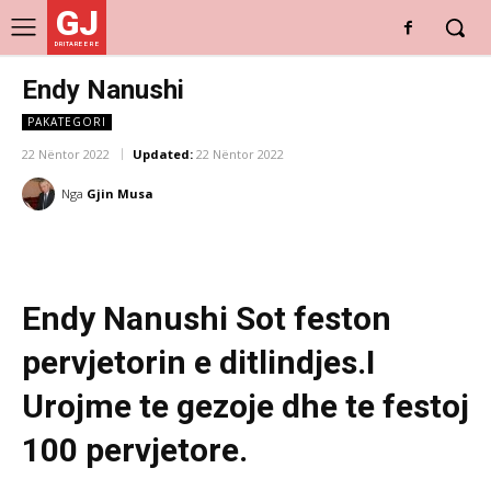
GJ
DRITARE E RE
Endy Nanushi
PAKATEGORI
22 Nëntor 2022
Updated:
22 Nëntor 2022
Nga
Gjin Musa
Endy Nanushi Sot feston
pervjetorin e ditlindjes.I
Urojme te gezoje dhe te festoj
100 pervjetore.