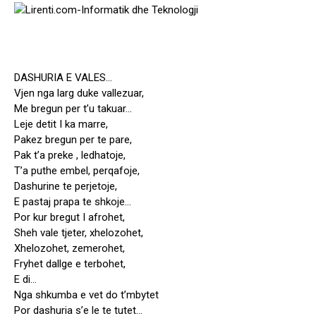
DASHURIA E VALES…
Vjen nga larg duke vallezuar,
Me bregun per t’u takuar…
Leje detit I ka marre,
Pakez bregun per te pare,
Pak t’a preke , ledhatoje,
T’a puthe embel, perqafoje,
Dashurine te perjetoje,
E pastaj prapa te shkoje…
Por kur bregut I afrohet,
Sheh vale tjeter, xhelozohet,
Xhelozohet, zemerohet,
Fryhet dallge e terbohet,
E di…
Nga shkumba e vet do t’mbytet
Por dashuria s’e le te tutet…