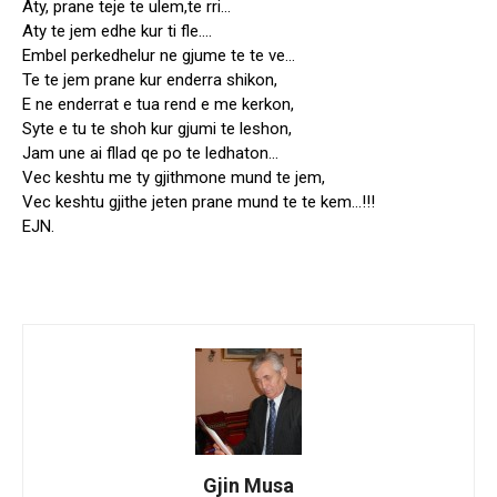
Aty, prane teje te ulem,te rri…
Aty te jem edhe kur ti fle….
Embel perkedhelur ne gjume te te ve…
Te te jem prane kur enderra shikon,
E ne enderrat e tua rend e me kerkon,
Syte e tu te shoh kur gjumi te leshon,
Jam une ai fllad qe po te ledhaton…
Vec keshtu me ty gjithmone mund te jem,
Vec keshtu gjithe jeten prane mund te te kem…!!!
EJN.
Gjin Musa