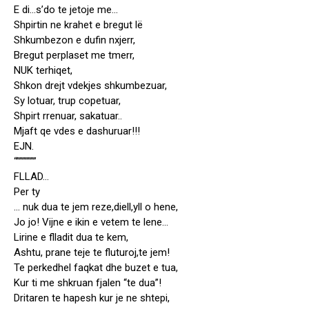
E di…s’do te jetoje me…
Shpirtin ne krahet e bregut lë
Shkumbezon e dufin nxjerr,
Bregut perplaset me tmerr,
NUK terhiqet,
Shkon drejt vdekjes shkumbezuar,
Sy lotuar, trup copetuar,
Shpirt rrenuar, sakatuar..
Mjaft qe vdes e dashuruar!!!
EJN.
“”””””””
FLLAD…
Per ty
… nuk dua te jem reze,diell,yll o hene,
Jo jo! Vijne e ikin e vetem te lene…
Lirine e flladit dua te kem,
Ashtu, prane teje te fluturoj,te jem!
Te perkedhel faqkat dhe buzet e tua,
Kur ti me shkruan fjalen “te dua”!
Dritaren te hapesh kur je ne shtepi,