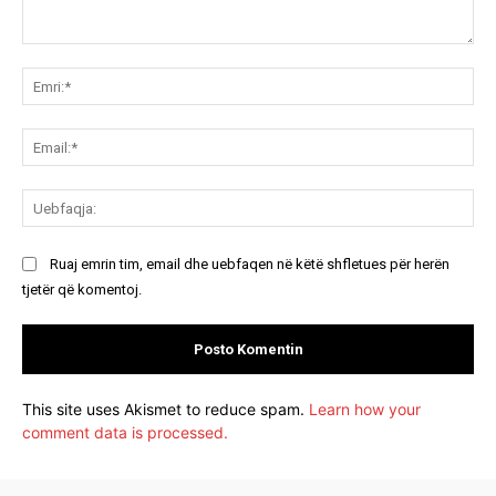
Koment:
Emr
Ema
Ue
Ruaj emrin tim, email dhe uebfaqen në këtë shfletues për herën
tjetër që komentoj.
This site uses Akismet to reduce spam.
Learn how your
comment data is processed.