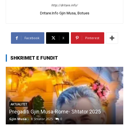
http://dritare.info/
Dritare.Info Gjin Musa, Botues
Facebook
X
Pinterest
SHKRIMET E FUNDIT
AKTUALITET
Pregaditi Gjin Musa-Rome- Shtator 2025
Gjin Musa
-
8 Shtator 2025
0
G