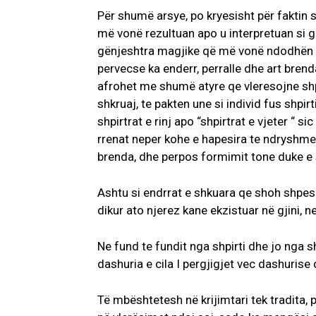
Për shumë arsye, po kryesisht për faktin s
më vonë rezultuan apo u interpretuan si 
gënjeshtra magjike që më vonë ndodhën e
pervecse ka enderr, perralle dhe art brenda
afrohet me shumë atyre qe vleresojne shpi
shkruaj, te pakten une si individ fus shpi
shpirtrat e rinj apo “shpirtrat e vjeter “
rrenat neper kohe e hapesira te ndryshme,
brenda, dhe perpos formimit tone duke e s
Ashtu si endrrat e shkuara qe shoh shpesh
dikur ato njerez kane ekzistuar në gjini, 
Ne fund te fundit nga shpirti dhe jo nga 
dashuria e cila I pergjigjet vec dashurise 
Të mbështetesh në krijimtari tek tradita