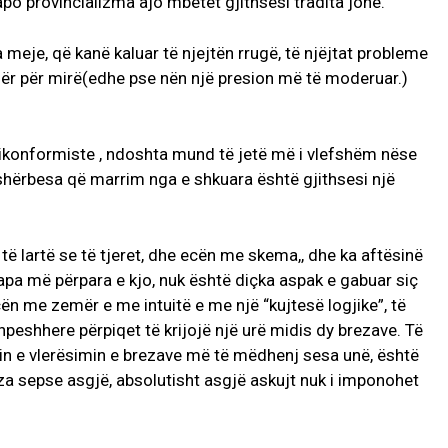
po provincializma ajo mbetet gjithsesi tradita jonë.
a meje, që kanë kaluar të njejtën rrugë, të njëjtat probleme
mër për mirë(edhe pse nën një presion më të moderuar.)
tikonformiste , ndoshta mund të jetë më i vlefshëm nëse
r shërbesa që marrim nga e shkuara është gjithsesi një
të lartë se të tjeret, dhe ecën me skema,, dhe ka aftësinë
hapa më përpara e kjo, nuk është diçka aspak e gabuar siç
cën me zemër e me intuitë e me një “kujtesë logjike”, të
 shpeshhere përpiqet të krijojë një urë midis dy brezave. Të
ktin e vlerësimin e brezave më të mëdhenj sesa unë, është
jza sepse asgjë, absolutisht asgjë askujt nuk i imponohet