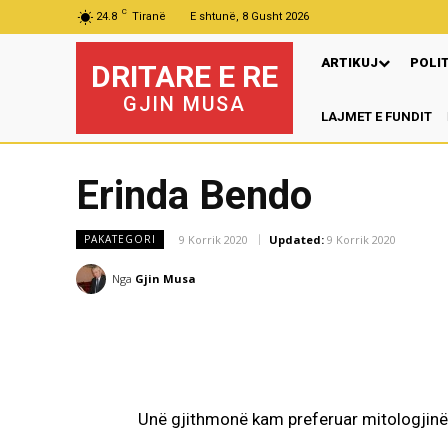
C
24.8
Tiranë
E shtunë, 8 Gusht 2026
ARTIKUJ
POLI
DRITARE E RE
GJIN MUSA
LAJMET E FUNDIT
Erinda Bendo
9 Korrik 2020
Updated:
9 Korrik 2020
PAKATEGORI
Nga
Gjin Musa
Unë gjithmonë kam preferuar mitologjinë