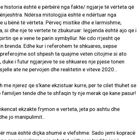
e historia është e përbërë nga fakte/ ngjarje të vërteta që
gënjeshtra. Ndërsa mitologjia është e ndërtuar nga
 u bënë të vërteta. Përveç mistike dhe e larmishme,
, si dhe nje te vertete te zbukuruar: legjenda është ajo qe i
rtin qe e vene te parin symbyllur. Ne cdo rrjesht qe
rtin brenda. Edhe kur i referohem te shkuares, sepse
 sic preferojme sot shpesh ta quajme veten citojme si ato
 duke i futur ngjarjeve te se shkuares nje pjese tonen
jelle ate ne pervojen dhe realitetin e viteve 2020…
 me njerez qe s’kane ekzistuar kurre, per te cilet thuhet se
ne familjen tende dhe te shfaqin ty nje merak qe kane pasur!
shkencat ekzakte frymon e verteta, jeta po ashtu dhe
dhe jo manipulimit..
, për mua është diçka shumë e vlefshme. Sado jemi kopracë