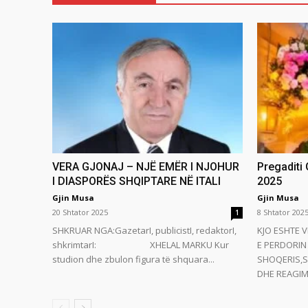
VERA GJONAJ – NJË EMËR I NJOHUR
Pregaditi
I DIASPORËS SHQIPTARE NË ITALI
2025
Gjin Musa
Gjin Musa
20 Shtator 2025
8 Shtator 202
1
SHKRUAR NGA:GazetarI, publicistI, redaktorI,
KJO ESHTE V
shkrimtarI: XHELAL MARKU Kur
E PERDORIN 
studion dhe zbulon figura të shquara...
SHOQERIS,S
DHE REAGIMI