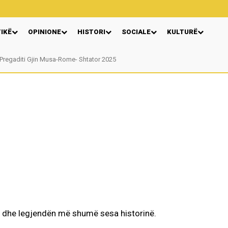
TIKË
OPINIONE
HISTORI
SOCIALE
KULTURË
Pregaditi Gjin Musa-Rome- Shtator 2025
 dhe legjendën më shumë sesa historinë.