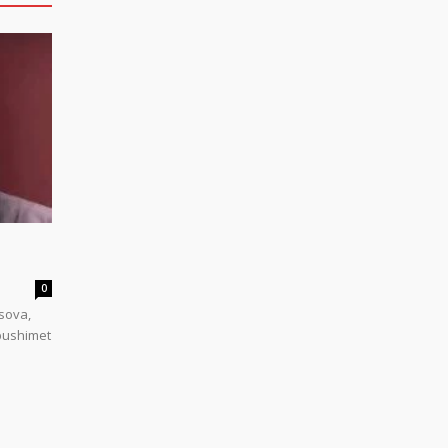
0
sova,
 pushimet