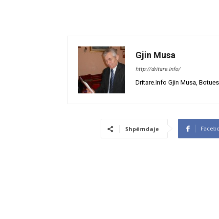
Gjin Musa
http://dritare.info/
Dritare.Info Gjin Musa, Botues
Faceb
Shpërndaje