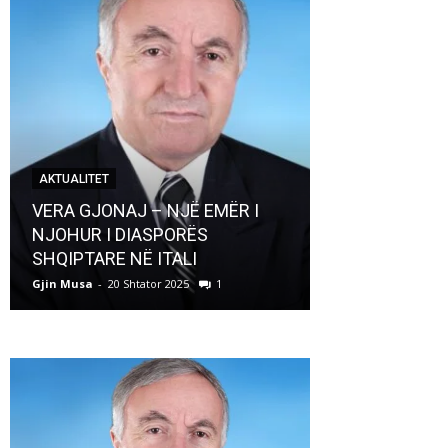
AKTUALITET
AKTUALITET
VERA GJONAJ – NJË EMËR I
NJOHUR I DIASPORËS
Pregaditi Gji
SHQIPTARE NË ITALI
Shtator 2025
Gjin Musa
-
20 Shtator 2025
1
Gjin Musa
-
8 Shtat