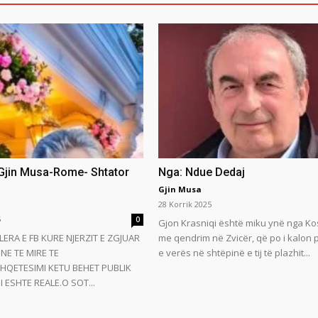
 Gjin Musa-Rome- Shtator
Nga: Ndue Dedaj
Gjin Musa
28 Korrik 2025
5
0
Gjon Krasniqi është miku ynë nga Ko
LERA E FB KURE NJERZIT E ZGJUAR
me qendrim në Zvicër, që po i kalon
NE TE MIRE TE
e verës në shtëpinë e tij të plazhit...
HQETESIMI KETU BEHET PUBLIK
 ESHTE REALE.O SOT...