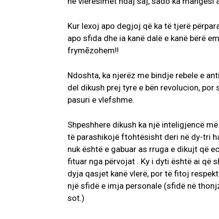
në vlerësimet ndaj saj, sado ka mangësi a
Kur lexoj apo degjoj që ka të tjerë përpar
apo sfida dhe ia kanë dalë e kanë bërë e
frymēzohem!!
Ndoshta, ka njerëz me bindje rebele e an
del dikush prej tyre e bën revolucion, po
pasuri e vlefshme.
Shpeshhere dikush ka një inteligjencë më 
të parashikojë ftohtësisht deri në dy-tri 
nuk është e gabuar as rruga e dikujt që e
fituar nga përvojat . Ky i dyti është ai që
dyja qasjet kanë vlerë, por të fitoj respe
një sfidë e imja personale (sfidë në thon
sot.)