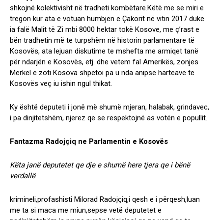
shkojnë kolektivisht në tradheti kombëtare.Këtë me se miri e
tregon kur ata e votuan humbjen e Çakorit në vitin 2017 duke
ia falë Malit të Zi mbi 8000 hektar tokë Kosove, me ç’rast e
bën tradhetin më te turpshëm në historin parlamentare të
Kosovës, ata lejuan diskutime te mshefta me armiqet tanë
për ndarjën e Kosovës, etj. dhe vetem fal Amerikës, zonjes
Merkel e zoti Kosova shpetoi pa u nda anipse harteave te
Kosovës veç iu ishin ngul thikat.
Ky është deputeti i jonë më shumë mjeran, halabak, grindavec,
i pa dinjitetshëm, njerez qe se respektojnë as votën e popullit.
Fantazma Radojçiq ne Parlamentin e Kosovës
Këta janë deputetet qe dje e shumë here tjera qe i bënë
verdallë
krimineli,profashisti Milorad Radojçiq,i qesh e i përqesh,luan
me ta si maca me miun,sepse vetë deputetet e