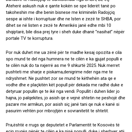
Ateherë askush nuk e qante kokën se spe liderët tanë po
takoheshin me dhe benin bisnese me kriminelin Radojçiq
sespe ai ishte i korruptuar dhe ne lsten e zezë te SHBA, por
dihet se në listen e zezë te Amerikës janë edhe mbi 10
shqiptarë, bile disa prej tyre i sheh duke dhanë ”nasihat” nëpër
portale TV te korruptura.
Por nuk duhet me ua zënë për te madhe kesaj opozita e cila
spo mund te del nga humnera ne te cilën e ka gjujat populli e
te cilën nuk do ta nxjerrë as me 9 shkurtë 2025. Nuk merret
pushteti me sharje e piskama,denigrime nder nga me te
ndryshmet. Ne pushtet zor se mund te këthehën ata qe e
vodhe dhe e plaçkitën kët popull për dekada me radhë duke e
detyruar popullin qe te ikë nga vendi. Popullit i duhen lider jo
hajna, jo palqekites, jo asish qe e vejnë shtetin ne peshojë dhe
pazare me armikun, por asish siç janë tani qe nuk e kanë si
pasurim vehtën por mbrojtjën e sovranitetit te shtetit.
Pra,është e rrugs qe deputetet e Parlamentit te Kosovës të
ecin rrugës nëpër te cilën e ka nisë populli, duke i sherbyer atij,