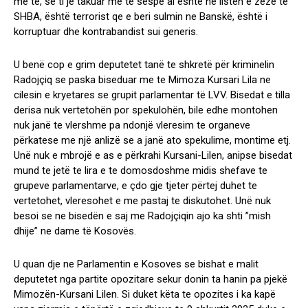
me te, se ti je takuar me te sespe ai është ne listen e zezë te
SHBA, është terrorist qe e beri sulmin ne Banskë, është i
korruptuar dhe kontrabandist sui generis.
U benë cop e grim deputetet tanë te shkretë për kriminelin
Radojçiq se paska biseduar me te Mimoza Kursari Lila ne
cilesin e kryetares se grupit parlamentar të LVV. Bisedat e tilla
derisa nuk vertetohën por spekulohën, bile edhe montohen
nuk janë te vlershme pa ndonjë vleresim te organeve
përkatese me një anlizë se a janë ato spekulime, montime etj.
Unë nuk e mbrojë e as e përkrahi Kursani-Lilen, anipse bisedat
mund te jetë te lira e te domosdoshme midis shefave te
grupeve parlamentarve, e çdo gje tjeter përtej duhet te
vertetohet, vleresohet e me pastaj te diskutohet. Unë nuk
besoi se ne bisedën e saj me Radojçiqin ajo ka shti ”mish
dhije” ne dame të Kosovës.
U quan dje ne Parlamentin e Kosoves se bishat e malit
deputetet nga partite opozitare sekur donin ta hanin pa pjekë
Mimozën-Kursani Lilen. Si duket këta te opozites i ka kapë