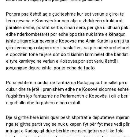
Por,pra pse është aq e çuditeshme kur sot veriun e çliroi te
terin qeveria e Kosovës kur nga atje u zhdukeën strukturat
paralele serbe, postat serbe, dinari serb, për çka u idhuan pak
edhe nderkombetarët por edhe opozita nuk ishte e kënaqur,
ishte ziliqare kur qeveria e Kosovsë me Alnin Kurtin ia arrijti ta
çliroi veriu nga okupimi ser i pasluftes, sa për nderkombetarët
e opozitën tone te jerë sot do ti kishim kriminelet dhe bandat
e tyre kamkryq ne veriun e Kosovës,por sot veriu është i
joni,anipse dejure ishte, por jo edhe de facto.
Po si është e mundur qe fantazma Radojçiq sot te sillet pa u
dukur dhe te jetë i pranishëm edhe ne Kosovë sidomës është
fuqishëm kjo fantazmë ne Parlamentin e Kosovës, i cili e beri
e gurbullo dhe turpshem e bëri rrotull.
Dje si gjithë here ishin quar pesh shprtrat e deputeteve mjeran
nga te gjitha partit veç se nuk u kapen fyt për fyt mes vedi për
intrigat e Radojçiqit duke bërtitë me njeri tjetrin se ti ke folë