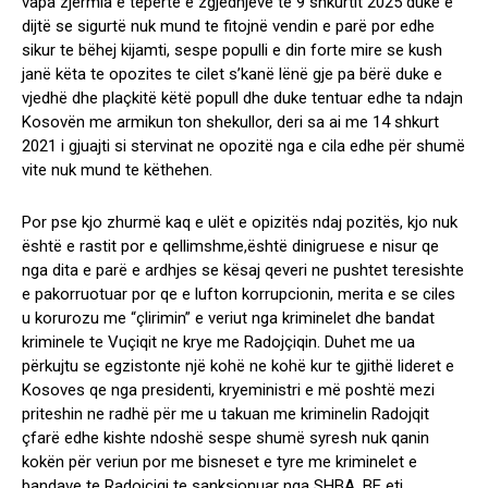
vapa zjermia e tëpërtë e zgjedhjeve te 9 shkurtit 2025 duke e
dijtë se sigurtë nuk mund te fitojnë vendin e parë por edhe
sikur te bëhej kijamti, sespe populli e din forte mire se kush
janë këta te opozites te cilet s’kanë lënë gje pa bërë duke e
vjedhë dhe plaçkitë këtë popull dhe duke tentuar edhe ta ndajn
Kosovën me armikun ton shekullor, deri sa ai me 14 shkurt
2021 i gjuajti si stervinat ne opozitë nga e cila edhe për shumë
vite nuk mund te këthehen.
Por pse kjo zhurmë kaq e ulët e opizitës ndaj pozitës, kjo nuk
është e rastit por e qellimshme,është dinigruese e nisur qe
nga dita e parë e ardhjes se kësaj qeveri ne pushtet teresishte
e pakorruotuar por qe e lufton korrupcionin, merita e se ciles
u korurozu me “çlirimin” e veriut nga kriminelet dhe bandat
kriminele te Vuçiqit ne krye me Radojçiqin. Duhet me ua
përkujtu se egzistonte një kohë ne kohë kur te gjithë lideret e
Kosoves qe nga presidenti, kryeministri e më poshtë mezi
priteshin ne radhë për me u takuan me kriminelin Radojqit
çfarë edhe kishte ndoshë sespe shumë syresh nuk qanin
kokën për veriun por me bisneset e tyre me kriminelet e
bandave te Radojçiqi te sanksionuar nga SHBA, BE etj.