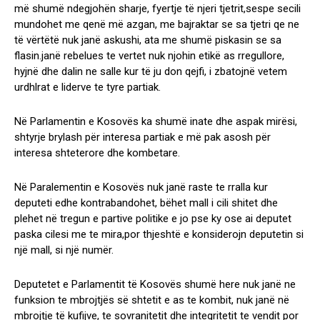
më shumë ndegjohën sharje, fyertje të njeri tjetrit,sespe secili
mundohet me qenë më azgan, me bajraktar se sa tjetri qe ne
të vërtëtë nuk janë askushi, ata me shumë piskasin se sa
flasin.janë rebelues te vertet nuk njohin etikë as rregullore,
hyjnë dhe dalin ne salle kur të ju don qejfi, i zbatojnë vetem
urdhlrat e liderve te tyre partiak.
Në Parlamentin e Kosovës ka shumë inate dhe aspak mirësi,
shtyrje brylash për interesa partiak e më pak asosh për
interesa shteterore dhe kombetare.
Në Paralementin e Kosovës nuk janë raste te rralla kur
deputeti edhe kontrabandohet, bëhet mall i cili shitet dhe
plehet në tregun e partive politike e jo pse ky ose ai deputet
paska cilesi me te mira,por thjeshtë e konsiderojn deputetin si
një mall, si një numër.
Deputetet e Parlamentit të Kosovës shumë here nuk janë ne
funksion te mbrojtjës së shtetit e as te kombit, nuk janë në
mbrojtje të kufijve, te sovranitetit dhe integritetit te vendit por