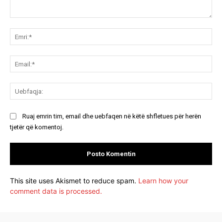
Koment:
Emr
Ema
Ue
Ruaj emrin tim, email dhe uebfaqen në këtë shfletues për herën
tjetër që komentoj.
This site uses Akismet to reduce spam.
Learn how your
comment data is processed.