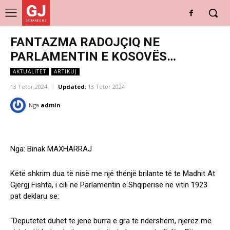
GJ
DRITARE E RE
FANTAZMA RADOJÇIQ NE
PARLAMENTIN E KOSOVËS…
AKTUALITET
ARTIKUJ
13 Tetor 2024
Updated:
13 Tetor 2024
Nga
admin
Nga: Binak MAXHARRAJ
Këtë shkrim dua të nisë me një thënjë brilante të te Madhit At
Gjergj Fishta, i cili në Parlamentin e Shqiperisë ne vitin 1923
pat deklaru se:
“Deputetët duhet të jenë burra e gra të ndershëm, njerëz më