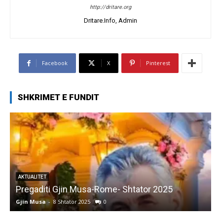
http://dritare.org
Dritare.Info, Admin
Facebook
X
Pinterest
SHKRIMET E FUNDIT
AKTUALITET
Pregaditi Gjin Musa-Rome- Shtator 2025
Gjin Musa
-
8 Shtator 2025
0
G