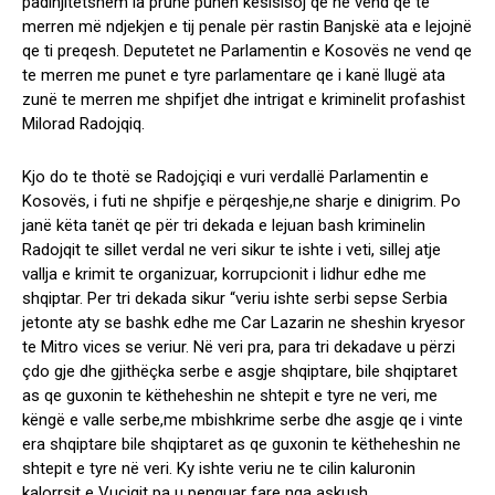
padinjitetshëm ia prune punën kësisisoj qe ne vend qe te
merren më ndjekjen e tij penale për rastin Banjskë ata e lejojnë
qe ti preqesh. Deputetet ne Parlamentin e Kosovës ne vend qe
te merren me punet e tyre parlamentare qe i kanë llugë ata
zunë te merren me shpifjet dhe intrigat e kriminelit profashist
Milorad Radojqiq.
Kjo do te thotë se Radojçiqi e vuri verdallë Parlamentin e
Kosovës, i futi ne shpifje e përqeshje,ne sharje e dinigrim. Po
janë këta tanët qe për tri dekada e lejuan bash kriminelin
Radojqit te sillet verdal ne veri sikur te ishte i veti, sillej atje
vallja e krimit te organizuar, korrupcionit i lidhur edhe me
shqiptar. Per tri dekada sikur “veriu ishte serbi sepse Serbia
jetonte aty se bashk edhe me Car Lazarin ne sheshin kryesor
te Mitro vices se veriur. Në veri pra, para tri dekadave u përzi
çdo gje dhe gjithëçka serbe e asgje shqiptare, bile shqiptaret
as qe guxonin te këtheheshin ne shtepit e tyre ne veri, me
këngë e valle serbe,me mbishkrime serbe dhe asgje qe i vinte
era shqiptare bile shqiptaret as qe guxonin te këtheheshin ne
shtepit e tyre në veri. Ky ishte veriu ne te cilin kaluronin
kalorrsit e Vuçiqit pa u penguar fare nga askush.