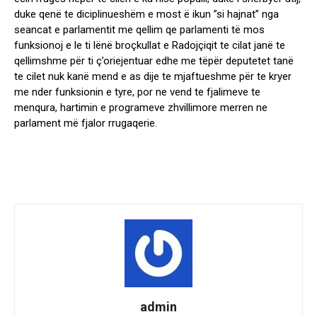
duke qenë te diciplinueshëm e most ë ikun ”si hajnat” nga
seancat e parlamentit me qellim qe parlamenti të mos
funksionoj e le ti lënë broçkullat e Radojçiqit te cilat janë te
qellimshme për ti ç’oriejentuar edhe me tëpër deputetet tanë
te cilet nuk kanë mend e as dije te mjaftueshme për te kryer
me nder funksionin e tyre, por ne vend te fjalimeve te
menqura, hartimin e programeve zhvillimore merren ne
parlament më fjalor rrugaqerie.
admin