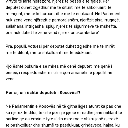
virtyte të larta njerëzore, njerëz te beses e te fjalës. Për
deputet duhet zgjedhur me të diturit, më te shkolluarit, të
mençurit, më të kulturuarit dhe më te edukuarit. Në Parlament
nuk zenë vend njërezit e pamoralshëm, njerëzit pisa, rrugaçë,
sallahana, intrigasha, spiuj, njerëz të sigurimeve të mshefta,
pra, nuk duhet të zënë vend njerëz antikombëtarë”
Pra, populli, votuesi për deputet duhet zgjedhë më te mirët,
me te diturit, me te shkolluarit me te edukuarit.
Kjo është bukuria e se mires më qenë deputet, me qenë i
besëe, i respektueshëm i cili e çon amanetin e popullit në
vend.
Por si, cili është deputeti i Kosovës?!
Në Parlamentin e Kosovës në të gjitha ligjeslaturat ka pas dhe
ka njerëz te ditur, të urtë por një pjesë e madhe janë militant të
partive qe as emrin e tyre s’din mire me e shkru janë njerezë
te pashkolluar dhe shumë te paedukuar, grindaveca, hajna, ku