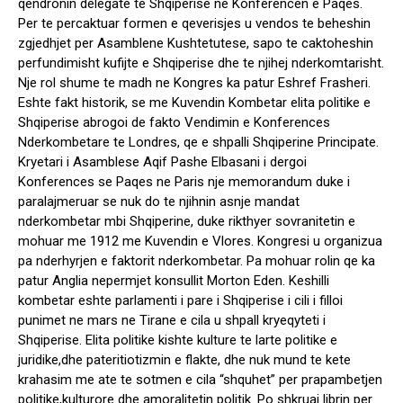
qendronin delegate te Shqiperise ne Konferencen e Paqes.
Per te percaktuar formen e qeverisjes u vendos te beheshin
zgjedhjet per Asamblene Kushtetutese, sapo te caktoheshin
perfundimisht kufijte e Shqiperise dhe te njihej nderkomtarisht.
Nje rol shume te madh ne Kongres ka patur Eshref Frasheri.
Eshte fakt historik, se me Kuvendin Kombetar elita politike e
Shqiperise abrogoi de fakto Vendimin e Konferences
Nderkombetare te Londres, qe e shpalli Shqiperine Principate.
Kryetari i Asamblese Aqif Pashe Elbasani i dergoi
Konferences se Paqes ne Paris nje memorandum duke i
paralajmeruar se nuk do te njihnin asnje mandat
nderkombetar mbi Shqiperine, duke rikthyer sovranitetin e
mohuar me 1912 me Kuvendin e Vlores. Kongresi u organizua
pa nderhyrjen e faktorit nderkombetar. Pa mohuar rolin qe ka
patur Anglia nepermjet konsullit Morton Eden. Keshilli
kombetar eshte parlamenti i pare i Shqiperise i cili i filloi
punimet ne mars ne Tirane e cila u shpall kryeqyteti i
Shqiperise. Elita politike kishte kulture te larte politike e
juridike,dhe pateritiotizmin e flakte, dhe nuk mund te kete
krahasim me ate te sotmen e cila “shquhet” per prapambetjen
politike,kulturore dhe amoralitetin politik. Po shkruaj librin per