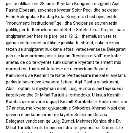
per te rifilluar me 28 janar. Kryetar i Kongresit u zgjodh Aqif
Pashe Elbasani, zevendes kryetar Soitir Peci, dhe sekretar
Ferid Vokopola e Kostaq Kota. Kongresi i Lushnjes, eshte
“monumenti institucional”,qe i dha Shqiperise sovranitetin
politik, per te themeluar pushtetet e Shtetit te se Drejtes, pasi
shqiptaret per here te pare, pas 1912, i themeluan vete te
gjitha institucionet politike e juridike te shtetit, duke rrezuar
tezen se shqiptaret nuk kane aftesi veteqeverisese. Delegatet
pas nje kompromisi politik krijuan “Keshillin e Nalt” me kater
anetar, qe do te kryente funksionet e kryetarit te shtetit mbi
normat me fuqi kushtetutese qe u emertuan Bazat e
Kanunores se Keshillit te Nalte. Perfaqesimi me kater anetar u
perkiste besimeve kryesore fetare. Aqif Pasha si bektashi,
Abdi Toptani si myslyman sunit, Luigj Bumci si perfaqesues i
katolikeve dhe Dr Mihal Turtulli si orthodoks. U krijua Keshilli i
Kombit, qe me vone u quajt Keshilli Kombetar e Parlament, me
37 anetar, me kryetar gjykatesin e Shkodres Xhemal Naipi dhe
qeveria e perkoheshme me kryetar Sulejman Delvina.
Delegatet vendosen qe Luigj Bumci, Mehmet Konica dhe Dr.
Mihal Turtulli, te cilet ishin ministra te qeverise se Durresit, te