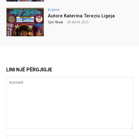
Krijime
Autore Katerina Tereziu Ligeja
Gjin Musa
-
28 Korrik 2025
LINI NJË PËRGJIGJE
Koment:
Emr