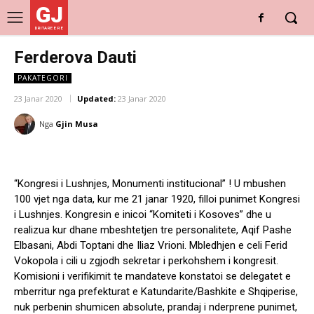
GJ
DRITARE E RE
Ferderova Dauti
PAKATEGORI
23 Janar 2020
Updated:
23 Janar 2020
Nga
Gjin Musa
“Kongresi i Lushnjes, Monumenti institucional” ! U mbushen
100 vjet nga data, kur me 21 janar 1920, filloi punimet Kongresi
i Lushnjes. Kongresin e inicoi “Komiteti i Kosoves” dhe u
realizua kur dhane mbeshtetjen tre personalitete, Aqif Pashe
Elbasani, Abdi Toptani dhe Iliaz Vrioni. Mbledhjen e celi Ferid
Vokopola i cili u zgjodh sekretar i perkohshem i kongresit.
Komisioni i verifikimit te mandateve konstatoi se delegatet e
mberritur nga prefekturat e Katundarite/Bashkite e Shqiperise,
nuk perbenin shumicen absolute, prandaj i nderprene punimet,