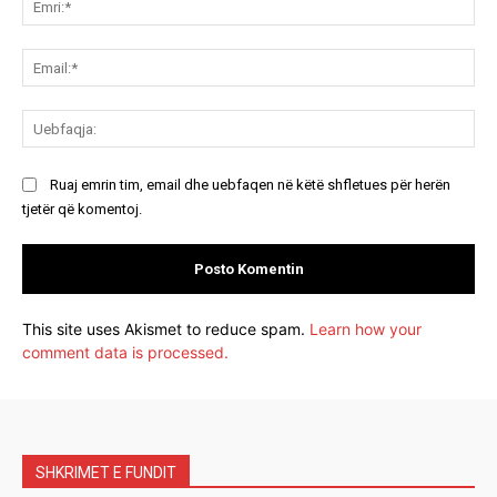
Ema
Ue
Ruaj emrin tim, email dhe uebfaqen në këtë shfletues për herën
tjetër që komentoj.
This site uses Akismet to reduce spam.
Learn how your
comment data is processed.
SHKRIMET E FUNDIT