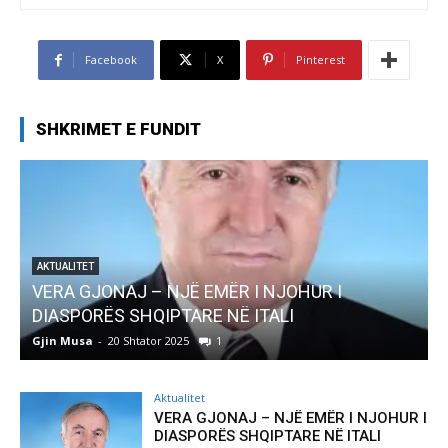
Facebook
X
Pinterest
SHKRIMET E FUNDIT
AKTUALITET
Pregaditi Gjin Musa-Rome- Shtator 2025
Gjin Musa
-
8 Shtator 2025
0
Aktualitet
VERA GJONAJ – NJË EMËR I NJOHUR I
DIASPORËS SHQIPTARE NË ITALI