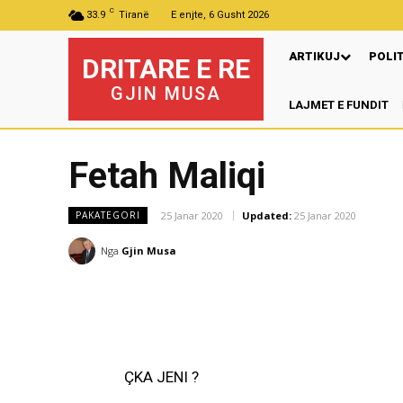
C
33.9
Tiranë
E enjte, 6 Gusht 2026
ARTIKUJ
POLI
DRITARE E RE
GJIN MUSA
LAJMET E FUNDIT
P
Fetah Maliqi
25 Janar 2020
Updated:
25 Janar 2020
PAKATEGORI
Nga
Gjin Musa
ÇKA JENI ?