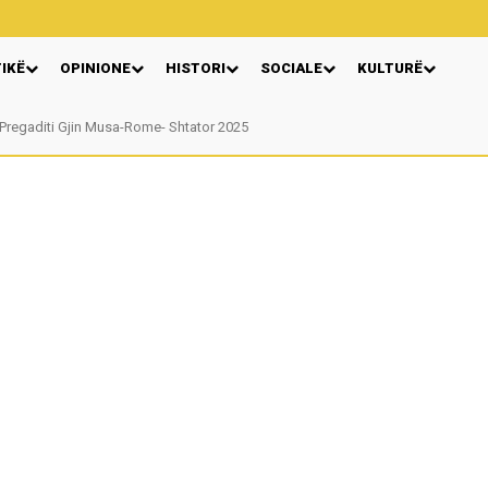
TIKË
OPINIONE
HISTORI
SOCIALE
KULTURË
regaditi Gjin Musa-Rome- Shtator 2025
Nga: Ndue Dedaj