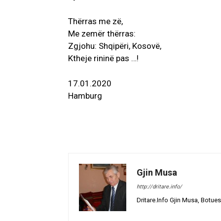
Thërras me zë,
Me zemër thërras:
Zgjohu: Shqipëri, Kosovë,
Ktheje rininë pas …!
17.01.2020
Hamburg
Gjin Musa
http://dritare.info/
Dritare.Info Gjin Musa, Botues