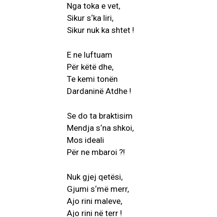
Nga toka e vet,
Sikur s‘ka liri,
Sikur nuk ka shtet !
E ne luftuam
Për këtë dhe,
Te kemi tonën
Dardaninë Atdhe !
Se do ta braktisim
Mendja s‘na shkoi,
Mos ideali
Për ne mbaroi ?!
Nuk gjej qetësi,
Gjumi s‘më merr,
Ajo rini maleve,
Ajo rini në terr !