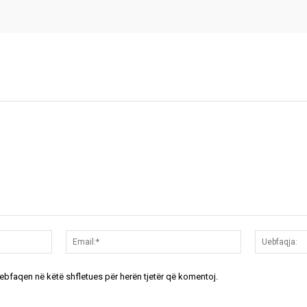
Emri:*
Email:*
uebfaqen në këtë shfletues për herën tjetër që komentoj.