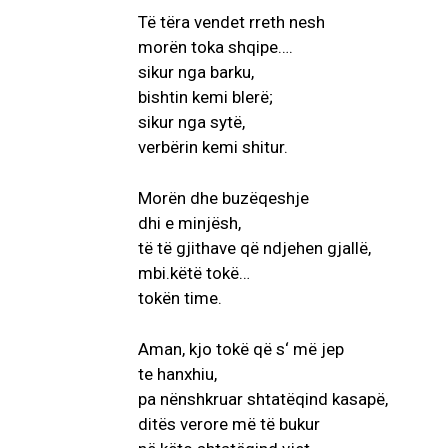
Të tëra vendet rreth nesh
morën toka shqipe….
sikur nga barku,
bishtin kemi blerë;
sikur nga sytë,
verbërin kemi shitur.
Morën dhe buzëqeshje
dhi e minjësh,
të të gjithave që ndjehen gjallë,
mbi.këtë tokë…
tokën time.
Aman, kjo tokë që s‘ më jep
te hanxhiu,
pa nënshkruar shtatëqind kasapë,
ditës verore më të bukur