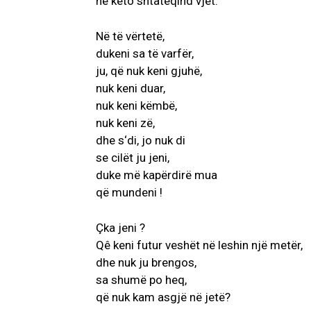
në këto shtatëqind vjet.
Në të vërtetë,
dukeni sa të varfër,
ju, që nuk keni gjuhë,
nuk keni duar,
nuk keni këmbë,
nuk keni zë,
dhe s‘di, jo nuk di
se cilët ju jeni,
duke më kapërdirë mua
që mundeni !
Çka jeni ?
Qê keni futur veshët në leshin një metër,
dhe nuk ju brengos,
sa shumë po heq,
që nuk kam asgjë në jetë?