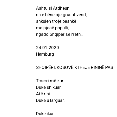
Ashtu si Atdheun,
na e bënë një grusht vend,
shkulën troje bashkë
me pjesë populli,
ngado Shqipërisë rreth…
24.01.2020
Hamburg
SHQIPËRI, KOSOVË KTHEJE RININË PAS
Tmerri më zuri
Duke shikuar,
Atë rini
Duke u larguar.
Duke ikur