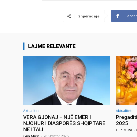
Faceb
Shpërndaje
LAJME RELEVANTE
Aktualitet
Aktualitet
VERA GJONAJ – NJË EMËR I
Pregadit
NJOHUR I DIASPORËS SHQIPTARE
2025
NË ITALI
Gjin Musa
-
Gjin Musa
-
20 Shtator 2025