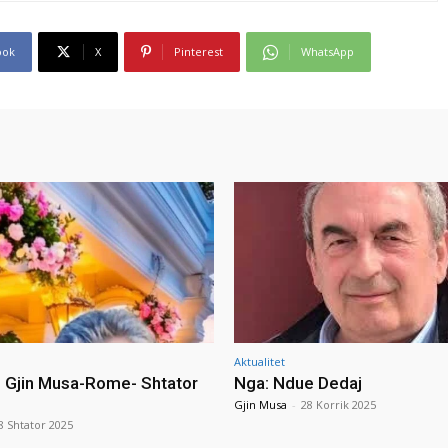
ook
X
Pinterest
WhatsApp
Aktualitet
i Gjin Musa-Rome- Shtator
Nga: Ndue Dedaj
Gjin Musa
-
28 Korrik 2025
8 Shtator 2025