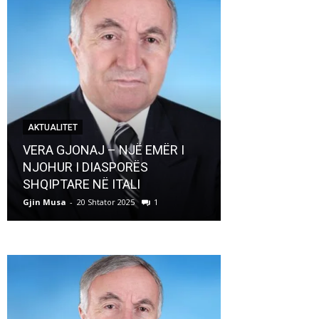
AKTUALITET
AKTUALITET
VERA GJONAJ – NJË EMËR I
NJOHUR I DIASPORËS
Pregaditi Gji
SHQIPTARE NË ITALI
Shtator 2025
Gjin Musa
-
20 Shtator 2025
1
Gjin Musa
-
8 Shtat