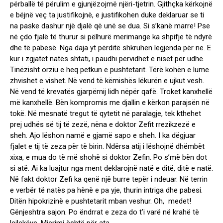
përballë të përulim e gjunjëzojmë njëri-tjetrin. Gjithçka kërkojnë
e bëjnë veç ta justifikojnë, e justifikohen duke deklaruar se ti
na paske dashur një djalë që unë se dua. Si s’kanë marre! Pse
në çdo fjalë të thurur si pëlhurë merimange ka shpifje të ndyrë
dhe të pabesë. Nga daja yt përditë shkruhen legjenda për ne. E
kur i zgjatet natës shtati, i paudhi përvidhet e niset për udhë.
Tinëzisht orziu e heq petkun e pushtetarit. Tërë kohën e lume
zhvishet e vishet. Në vend të këmishës lëkurën e ujkut vesh.
Në vend të krevatës gjarpërnij lidh nëpër qafë. Troket kanxhellë
më kanxhellë. Bën kompromis me djallin e kërkon parajsën në
tokë. Në mesnatë tregut të qytetit në paralagje, tek kthehet
prej udhës së tij të zezë, nëna e doktor Zefit rrezikzezë e
sheh. Ajo lëshon namë e gjamë sapo e sheh. I ka dëgjuar
fjalet e tij të zeza për të birin. Ndërsa atij i lëshojnë dhëmbët
xixa, e mua do të më shohë si doktor Zefin. Po s’më bën dot
si atë. Ai ka luajtur nga ment deklarojnë natë e ditë, ditë e natë.
Në fakt doktor Zefi ka qenë një burre tepër i ndeuar. Në terrin
e verbër të natës pa hënë e pa yje, thurin intriga dhe pabesi.
Ditën hipokrizinë e pushtetarit mban veshur. Oh, medet!
Gënjeshtra sajon. Po ëndrrat e zeza do t’i varë në krahë të