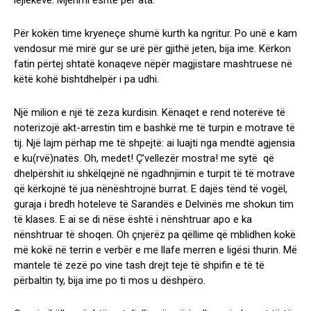
lejlekëve. Mjerimi është për ata.
Për kokën time kryeneçe shumë kurth ka ngritur. Po unë e kam
vendosur më mirë gur se urë për gjithë jeten, bija ime. Kërkon
fatin përtej shtatë konaqeve nëpër magjistare mashtruese në
këtë kohë bishtdhelpër i pa udhi.
Një milion e një të zeza kurdisin. Kënaqet e rend noterëve të
noterizojë akt-arrestin tim e bashkë me të turpin e motrave të
tij. Një lajm përhap me të shpejtë: ai luajti nga mendtë agjensia
e ku(rvë)natës. Oh, medet! Ç’vellezër mostra! me sytë që
dhelpërshit iu shkëlqejnë në ngadhnjimin e turpit të të motrave
që kërkojnë të jua nënështrojnë burrat. E dajës tënd të vogël,
guraja i bredh hoteleve të Sarandës e Delvinës me shokun tim
të klases. E ai se di nëse është i nënshtruar apo e ka
nënshtruar të shoqen. Oh çnjerëz pa qëllime që mblidhen kokë
më kokë në terrin e verbër e me llafe merren e ligësi thurin. Më
mantele të zezë po vine tash drejt teje të shpifin e të të
përbaltin ty, bija ime po ti mos u dëshpëro.