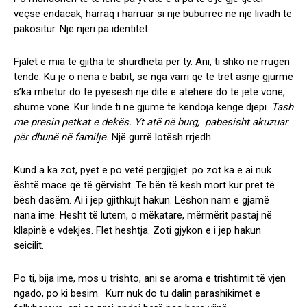
veçse endacak, harraq i harruar si një buburrec në një livadh të
pakositur. Një njeri pa identitet.
Fjalët e mia të gjitha të shurdhëta për ty. Ani, ti shko në rrugën
tënde. Ku je o nëna e babit, se nga varri që të tret asnjë gjurmë
s’ka mbetur do të pyesësh një ditë e atëhere do të jetë vonë,
shumë vonë. Kur linde ti në gjumë të këndoja këngë djepi.
Tash
me presin petkat e dekës. Yt atë në burg, pabesisht akuzuar
për dhunë në familje.
Një gurrë lotësh rrjedh.
Kund a ka zot, pyet e po vetë pergjigjet: po zot ka e ai nuk
është mace që të gërvisht. Të bën të kesh mort kur pret të
bësh dasëm. Ai i jep gjithkujt hakun. Lëshon nam e gjamë
nana ime. Hesht të lutem, o mëkatare, mërmërit pastaj në
kllapinë e vdekjes. Flet heshtja. Zoti gjykon e i jep hakun
seicilit.
Po ti, bija ime, mos u trishto, ani se aroma e trishtimit të vjen
ngado, po ki besim. Kurr nuk do tu dalin parashikimet e