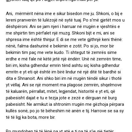
Ani, mërmërit nëna ime e sikur bisedon me ju. Shkoni, o bij e
lereni pranverën të lulëzojë në sytë tuaj. Po s’më gjetët mos u
dëshpëroni. Ani se jam njeri i harruar në rrugën e vjeshtës e
me shpirtin tim përfalet një muzg. Shkoni bijt e mi, ani se
shpresa ime është thinjur. E di se me vete gjithnjë keni thënë:
nënë, falma dashurinë e bekimin e zotit. Po si jo, mor bir
bekimin tim paç me vete kudo. Ti shtegut të zemrës sime
erdhe e më fale në këtë jetë një ëndërr. Unë në zemrën time,
biri im, kisha gdhendur emrin tënd ashtu siç kisha gdhendur
emritn e yt eti që është im birë lindur në një ditë të bardhë si
dita e Shnanoit. Ani shko biri im në rrugën tëndë sikur i thotë
yt vëllaj. Ani se një moment ma plagose zemrën, shqelmove
të kaluarën, përrallat, mitet, legjendat, historitë e yt eti, që
pabesisht dajat e tu e tezja jote e zezë e dërguan në burg
pabesisht. Ne armikut ia shtronim rrugën me gëzhoja përpara
kullës sonë, po jo të bëheshim në anën e tij. Harrove se sa sy
të të ligj ka bota, more bir.
Po mundohen të të lënë pa yt atë e ti pa të s’je gjë tjetër