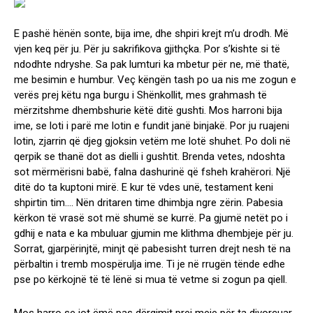
E pashë hënën sonte, bija ime, dhe shpiri krejt m’u drodh. Më
vjen keq për ju. Për ju sakrifikova gjithçka. Por s’kishte si të
ndodhte ndryshe. Sa pak lumturi ka mbetur për ne, më thatë,
me besimin e humbur. Veç këngën tash po ua nis me zogun e
verës prej këtu nga burgu i Shënkollit, mes grahmash të
mërzitshme dhembshurie këtë ditë gushti. Mos harroni bija
ime, se loti i parë me lotin e fundit janë binjakë. Por ju ruajeni
lotin, zjarrin që djeg gjoksin vetëm me lotë shuhet. Po doli në
qerpik se thanë dot as dielli i gushtit. Brenda vetes, ndoshta
sot mërmërisni babë, falna dashurinë që fsheh krahërori. Një
ditë do ta kuptoni mirë. E kur të vdes unë, testament keni
shpirtin tim…. Nën dritaren time dhimbja ngre zërin. Pabesia
kërkon të vrasë sot më shumë se kurrë. Pa gjumë netët po i
gdhij e nata e ka mbuluar gjumin me klithma dhembjeje për ju.
Sorrat, gjarpërinjtë, minjt që pabesisht turren drejt nesh të na
përbaltin i tremb mospërulja ime. Ti je në rrugën tënde edhe
pse po kërkojnë të të lënë si mua të vetme si zogun pa qiell.