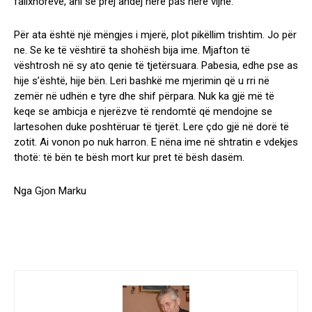
fallxhoreve, ani se prej andej herë pas here vijnë.
Për ata është një mëngjes i mjerë, plot pikëllim trishtim. Jo për
ne. Se ke të vështirë ta shohësh bija ime. Mjafton të
vështrosh në sy ato qenie të tjetërsuara. Pabesia, edhe pse as
hije s’është, hije bën. Leri bashkë me mjerimin që u rri në
zemër në udhën e tyre dhe shif përpara. Nuk ka gjë më të
keqe se ambicja e njerëzve të rendomtë që mendojne se
lartesohen duke poshtëruar të tjerët. Lere çdo gjë në dorë të
zotit. Ai vonon po nuk harron. E nëna ime në shtratin e vdekjes
thotë: të bën te bësh mort kur pret të bësh dasëm.
Nga Gjon Marku