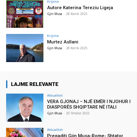
Krijime
Autore Katerina Tereziu Ligeja
Gjin Musa
-
28 Korrik 2025
Krijime
Murtez Asllani
Gjin Musa
-
28 Korrik 2025
LAJME RELEVANTE
Aktualitet
VERA GJONAJ – NJË EMËR I NJOHUR I
DIASPORËS SHQIPTARE NË ITALI
Gjin Musa
-
20 Shtator 2025
Aktualitet
Pregaditi Gjin Musa-Rome- Shtator