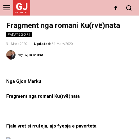
GJ
DRITARE E RE
Fragment nga romani Ku(rvë)nata
PAKATEGORI
31 Mars 2020
Updated:
31 Mars 2020
Nga
Gjin Musa
Nga Gjon Marku
Fragment nga romani Ku(rvë)nata
Fjala vret si rrufeja, ajo fyesja e paverteta