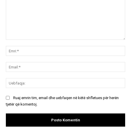
Koment:
Emr
Ema
Ue
Ruaj emrin tim, email dhe uebfaqen në këtë shfletues për herën
tjetër që komentoj.