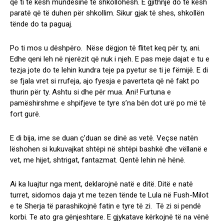
që ti të kesh mundësinë të shkollohesh. E gjithnjë do të kesh
paratë që të duhen për shkollim. Sikur gjak të shes, shkollën
tënde do ta paguaj.
Po ti mos u dëshpëro. Nëse dëgjon të flitet keq për ty, ani.
Edhe qeni leh në njerëzit që nuk i njeh. E pas meje dajat e tu e
tezja jote do te lehin kundra teje pa pyetur se ti je fëmijë. E di
se fjala vret si rrufeja, ajo fyesja e paverteta që në fakt po
thurin për ty. Ashtu si dhe për mua. Ani! Furtuna e
pamëshirshme e shpifjeve te tyre s’na bën dot urë po më të
fort gurë.
E di bija, ime se duan ç’duan se dinë as vetë. Veçse natën
lëshohen si kukuvajkat shtëpi në shtëpi bashkë dhe vëllanë e
vet, me hijet, shtrigat, fantazmat. Qentë lehin në hënë.
Ai ka luajtur nga ment, deklarojnë natë e ditë. Ditë e natë
turret, sidomos daja yt me tezen tënde te Lula në Fush-Milot
e te Sherja të parashikojnë fatin e tyre të zi. Të zi si pendë
korbi. Te ato gra gënjeshtare. E gjykatave kërkojnë të na vënë