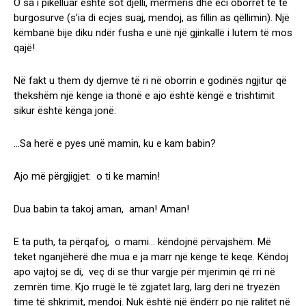
O sa i pikëlluar është sot djelli, mërmëris dhe eci oborret të të
burgosurve (s’ia di ecjes suaj, mendoj, as fillin as qëllimin). Një
këmbanë bije diku ndër fusha e unë një gjinkallë i lutem të mos
qajë!
Në fakt u them dy djemve të ri në oborrin e godinës ngjitur që
thekshëm një kënge ia thonë e ajo është këngë e trishtimit
sikur është kënga jonë:
…Sa herë e pyes unë mamin, ku e kam babin?
Ajo më përgjigjet: o ti ke mamin!
Dua babin ta takoj aman, aman! Aman!
E ta puth, ta përqafoj, o mami… këndojnë përvajshëm. Më
teket nganjëherë dhe mua e ja marr një kënge të keqe. Këndoj
apo vajtoj se di, veç di se thur vargje për mjerimin që rri në
zemrën time. Kjo rrugë le të zgjatet larg, larg deri në tryezën
time të shkrimit, mendoj. Nuk është një ëndërr po një ralitet në