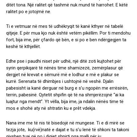
ditët tona. Një ralitet që tashmë nuk mund të harrohet. E këtë
ralitet po e jotojmë ne.
Ti e vetmuar në mes të udhëkryqit të kanë kthyer në tabelë
qitjeje. E për mua kjo nuk është vetëm pikëllim. Por ti mendohu
fort, bija ime, për çfardo që bën, e si po e ben ndërgjegjen ta
keshë të kthjellët.
Edhe pse i paudhi niset për udhë, një ditë zoti kujtohet për
syrin qerpikqarë të nënës time shamizezë, zemërplasur që
dergjet në krevat e sëmurë më e lodhur e më e plakur se
kurrë. Serenata të dhimbjes i ushtojnë në veshë. Djalin
pabesisht ia kanë derguar në burg e s’u ngopën me errësirën,
terrin, pabesinë. Qytetit shpifin që të na shmjerëzojnë “ai ka
luajtur nga mendt”. Yt vëlla, bija ime, ja ndalin nënës time të
mos e shohë aty në shtratin ku e prêt vdekja.
Nana ime me të nis të bisedojë në mungese. Ti e di mirë se
tezja jote, ku(rvë)natë e dajat e tu s’u lenë të shkoni ta takoni
gjyshen tuaj që po i digjet shpirti nga malli për ju.