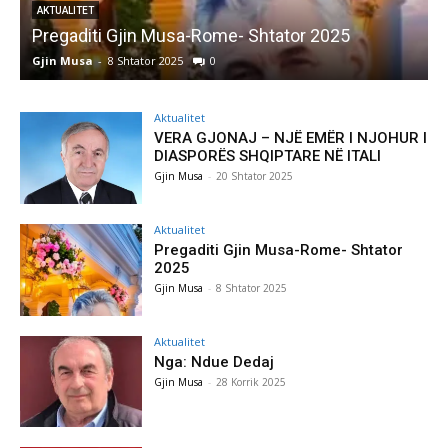
AKTUALITET
Pregaditi Gjin Musa-Rome- Shtator 2025
Gjin Musa
-
8 Shtator 2025
0
G
Aktualitet
VERA GJONAJ – NJË EMËR I NJOHUR I
DIASPORËS SHQIPTARE NË ITALI
Gjin Musa
-
20 Shtator 2025
Aktualitet
Pregaditi Gjin Musa-Rome- Shtator
2025
Gjin Musa
-
8 Shtator 2025
Aktualitet
Nga: Ndue Dedaj
Gjin Musa
-
28 Korrik 2025