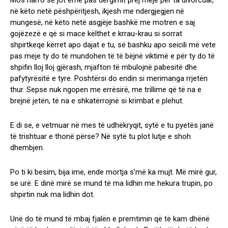
Mos harro se jot ëmë pas dërgimit prej meje për ta divorcuar,
në këto netë pëshpëritjesh, ikjesh me ndergjegjen në
mungesë, në këto netë asgjëje bashkë me motren e saj
gojëzezë e që si mace këlthet e krrau-krau si sorrat
shpirtkeqe kërret apo dajat e tu, së bashku apo seicili më vete
pas meje ty do të mundohen të të bëjnë viktimë e për ty do të
shpifin lloj lloj gjërash, mjafton të mbulojnë pabesitë dhe
pafytyrësitë e tyre. Poshtërsi do endin si merimanga rrjetën
thur. Sepse nuk ngopen me errësirë, me trillime që të na e
brejnë jetën, të na e shkatërrojnë si krimbat e plehut.
E di se, e vetmuar në mes të udhëkryqit, sytë e tu pyetës janë
të trishtuar e thonë përse? Në sytë tu plot lutje e shoh
dhembjen.
Po ti ki besim, bija ime, ende mortja s’më ka mujt. Më mirë gur,
se urë. E dinë mirë se mund të ma lidhin me hekura trupin, po
shpirtin nuk ma lidhin dot.
Unë do të mund të mbaj fjalën e premtimin që të kam dhënë