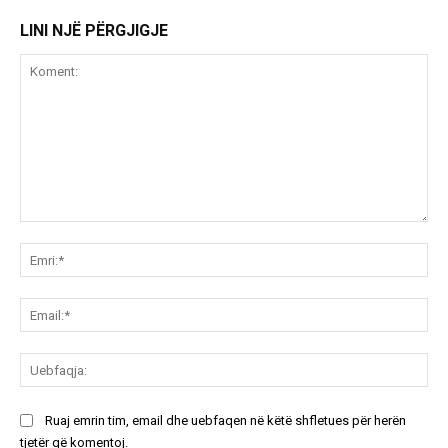
LINI NJË PËRGJIGJE
Koment:
Emr
Ema
Ue
Ruaj emrin tim, email dhe uebfaqen në këtë shfletues për herën
tjetër që komentoj.