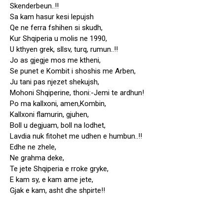
Skenderbeun..!!
Sa kam hasur kesi lepujsh
Qe ne ferra fshihen si skudh,
Kur Shqiperia u molis ne 1990,
U kthyen grek, sllsv, turq, rumun..!!
Jo as gjegje mos me ktheni,
Se punet e Kombit i shoshis me Arben,
Ju tani pas njezet shekujsh,
Mohoni Shqiperine, thoni:-Jemi te ardhun!
Po ma kallxoni, amen,Kombin,
Kallxoni flamurin, gjuhen,
Boll u degjuam, boll na lodhet,
Lavdia nuk fitohet me udhen e humbun..!!
Edhe ne zhele,
Ne grahma deke,
Te jete Shqiperia e rroke gryke,
E kam sy, e kam ame jete,
Gjak e kam, asht dhe shpirte!!