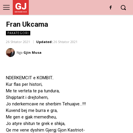
GJ
DRITARE E RE
Fran Ukcama
PAKATEGORI
26 Shtator 2021
Updated:
26 Shtator 2021
Nga
Gjin Musa
NDERKEMCIT e KOMBIT..
Kur flas per histori,
Me te verteta te pa tundura,
Shqiptarit i drejtohem,
Jo nderkemcave ne sherbim Tehuajve…!!!
Kuvend bej me burra e gra,
Me gen e gjak memedheu,
Jo atyre shitun te grek e shkja,
Qe me vene dyshim Gjergj Gjon Kastriot-