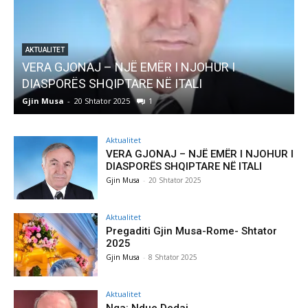
AKTUALITET
Pregaditi Gjin Musa-Rome- Shtator 2025
Gjin Musa
-
8 Shtator 2025
0
Aktualitet
VERA GJONAJ – NJË EMËR I NJOHUR I
DIASPORËS SHQIPTARE NË ITALI
Gjin Musa
-
20 Shtator 2025
Aktualitet
Pregaditi Gjin Musa-Rome- Shtator
2025
Gjin Musa
-
8 Shtator 2025
Aktualitet
Nga: Ndue Dedaj