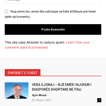
Ruaj emrin tim, email dhe uebfaqen në këtë shfletues për herën
tjetër që komentoj.
This site uses Akismet to reduce spam.
Learn how your
comment data is processed.
SHKRIMET E FUNDIT
VERA GJONAJ – NJË EMËR I NJOHUR I
DIASPORËS SHQIPTARE NË ITALI
Gjin Musa
20 Shtator 2025
1