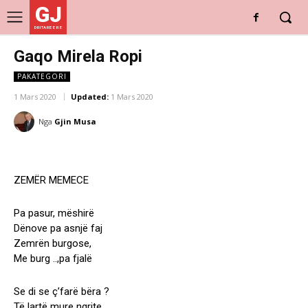
GJ
DRITARE E RE
Gaqo Mirela Ropi
PAKATEGORI
1 Mars 2020
Updated:
1 Mars 2020
Nga
Gjin Musa
ZEMËR MEMECE
Pa pasur, mëshirë
Dënove pa asnjë faj
Zemrën burgose,
Me burg ..,pa fjalë
Se di se ç’farë bëra ?
Të lartë mure ngrite