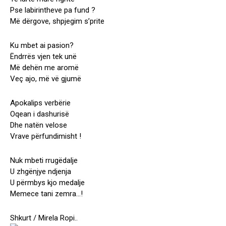
Pse labirintheve pa fund ?
Më dërgove, shpjegim s’prite
Ku mbet ai pasion?
Ëndrrës vjen tek unë
Më dehën me aromë
Veç ajo, më vë gjumë
Apokalips verbërie
Oqean i dashurisë
Dhe natën velose
Vrave përfundimisht !
Nuk mbeti rrugëdalje
U zhgënjye ndjenja
U përmbys kjo medalje
Memece tani zemra…!
Shkurt / Mirela Ropi..