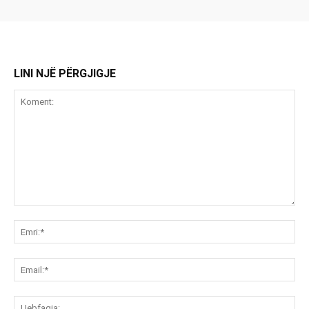
LINI NJË PËRGJIGJE
Koment:
Emr
Ema
Ue