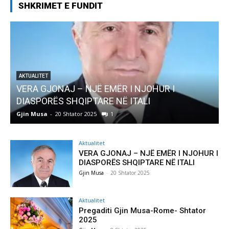
SHKRIMET E FUNDIT
R I
AKTUALITET
Pregaditi Gjin Musa-Rome- Shtator 2025
Gjin Musa
-
8 Shtator 2025
0
Aktualitet
VERA GJONAJ – NJË EMËR I NJOHUR I
DIASPORËS SHQIPTARE NË ITALI
Gjin Musa
-
20 Shtator 2025
Aktualitet
Pregaditi Gjin Musa-Rome- Shtator
2025