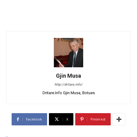
Gjin Musa
http://dritare.info/
Dritare.Info Gjin Musa, Botues
Facebook
X
Pinterest