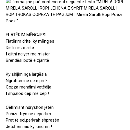
FLATËRIM MËNGJESI
Flatërim drite, ky mëngjes
Dielli rreze artë
I gjithi ngjyer me mister
Brendësi botë e zjarrtë
Ky shijim nga largësia
Ngrohtësinë që e prek
Copza mendimi vetëdija
I shpalos cep me cep !
Qëllimisht ndryshon jetën
Puhizë fryn në depërtim
Pret të eci,përkrah shpresën
Jetshëm nis ky lundrim !