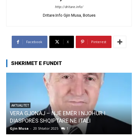
http://dritare.info/
Dritare.Info Gjin Musa, Botues
Facebook
X
Pinterest
SHKRIMET E FUNDIT
AKTUALITET
Pregaditi Gjin Musa-Rome- Shtator 2025
Gjin Musa
-
8 Shtator 2025
0