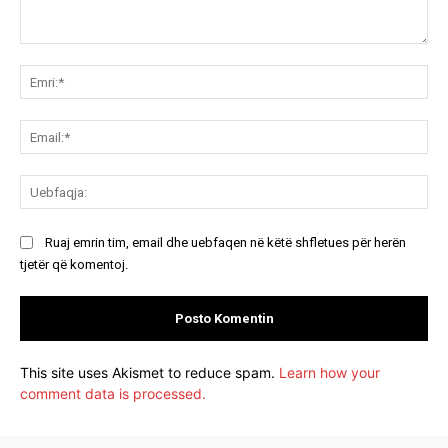
Koment:
Emr
Ema
Ue
Ruaj emrin tim, email dhe uebfaqen në këtë shfletues për herën
tjetër që komentoj.
This site uses Akismet to reduce spam.
Learn how your
comment data is processed.