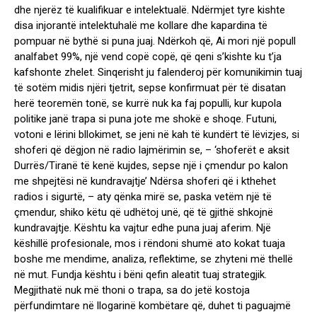
dhe njerëz të kualifikuar e intelektualë. Ndërmjet tyre kishte
disa injorantë intelektuhalë me kollare dhe kapardina të
pompuar në bythë si puna juaj. Ndërkoh që, Ai mori një popull
analfabet 99%, një vend copë copë, që qeni s’kishte ku t’ja
kafshonte zhelet. Sinqerisht ju falenderoj për komunikimin tuaj
të sotëm midis njëri tjetrit, sepse konfirmuat për të disatan
herë teoremën tonë, se kurrë nuk ka faj populli, kur kupola
politike janë trapa si puna jote me shokë e shoqe. Futuni,
votoni e lërini bllokimet, se jeni në kah të kundërt të lëvizjes, si
shoferi që dëgjon në radio lajmërimin se, – ‘shoferët e aksit
Durrës/Tiranë të kenë kujdes, sepse një i çmendur po kalon
me shpejtësi në kundravajtje’ Ndërsa shoferi që i kthehet
radios i sigurtë, – aty qënka mirë se, paska vetëm një të
çmendur, shiko këtu që udhëtoj unë, që të gjithë shkojnë
kundravajtje. Kështu ka vajtur edhe puna juaj aferim. Një
këshillë profesionale, mos i rëndoni shumë ato kokat tuaja
boshe me mendime, analiza, reflektime, se zhyteni më thellë
në mut. Fundja kështu i bëni qefin aleatit tuaj strategjik.
Megjithatë nuk më thoni o trapa, sa do jetë kostoja
përfundimtare në llogarinë kombëtare që, duhet ti paguajmë