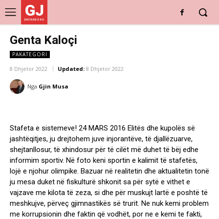
GJ
DRITARE E RE
Genta Kaloçi
PAKATEGORI
8 Dhjetor 2022
Updated:
8 Dhjetor 2022
Nga
Gjin Musa
Stafeta e sistemeve! 24 MARS 2016 Elitës dhe kupolës së
jashtëqitjes, ju drejtohem juve injorantëve, të djallëzuarve,
shejtanllosur, të xhindosur për të cilët më duhet të bëj edhe
informim sportiv. Në foto keni sportin e kalimit të stafetës,
lojë e njohur olimpike. Bazuar në realitetin dhe aktualitetin tonë
ju mesa duket në fiskulturë shkonit sa për sytë e vithet e
vajzave me kilota të zeza, si dhe për muskujt lartë e poshtë të
meshkujve, përveç gjimnastikës së trurit. Ne nuk kemi problem
me korrupsionin dhe faktin që vodhët, por ne e kemi te fakti,