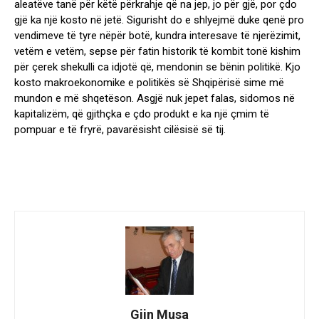
aleatëve tanë për këtë përkrahje që na jep, jo për gjë, por çdo
gjë ka një kosto në jetë. Sigurisht do e shlyejmë duke qenë pro
vendimeve të tyre nëpër botë, kundra interesave të njerëzimit,
vetëm e vetëm, sepse për fatin historik të kombit tonë kishim
për çerek shekulli ca idjotë që, mendonin se bënin politikë. Kjo
kosto makroekonomike e politikës së Shqipërisë sime më
mundon e më shqetëson. Asgjë nuk jepet falas, sidomos në
kapitalizëm, që gjithçka e çdo produkt e ka një çmim të
pompuar e të fryrë, pavarësisht cilësisë së tij.
Gjin Musa