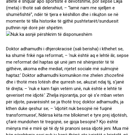
atlete e shquar apo sportiste e devotshme, por sepse Likja
(meta) i thotë sali delenxhiut; – “lamë nam me sjelljen e
shumëfishtë”, ndër të tjera e këshillon dhe i rikujton se në
momente të tilla historike të gjithë pushtetarët/sunduesit
puthnin një dorë për shpëtim.
Doktor adhamudhi i dhjerokracisë (sali berisha) i kthehet se,
ka shumë frikë nga reformat, – ‘nuk është aq e lehtë ilir, sepse
me reformat del haptas që unë jam në shënjestër të të
gjithëve, akoma edhe mediat, rrjetet sociale më sulmojnë
haptaz.’ Doktor adhamudhi komunikon me zhelen zhozefinë
dhe i thotë mes lotësh dhe qurresh se, akuzat ndaj tij, s’janë
të drejta; – ‘nuk e kam fajin vetëm unë, nuk është e lehtë të
qeveriset me idjotë.’ Zhelja injorantja, por që s’e mban veten
për idjote, pavarësisht se ja thotë troç doktor adhamudhi, ja
kthen duke qeshur se; – ‘idjotët nuk besojnë në fuqinë
transformuese’, Ndërsa këta me bllokimet e tyre prej idjotësh,
çfarë mundohen të tregojnë, se gjoja besojnë? Kjo është
mënyra më e mirë që të dy të pranoni sesa idjotë jeni. Mua më