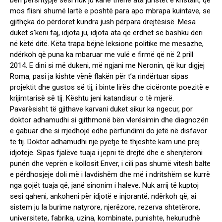
bën përshtypje sesi nuk ju kanë thënë ata juristët e kristalit, që
mos flisni shumë lartë e poshtë para apo mbrapa kuintave, se
gjithçka do përdoret kundra jush përpara drejtësisë. Mesa
duket s’keni faj, idjota ju, idjota ata që erdhët së bashku deri
në këtë ditë. Këta trapa bëjnë leksione politike me mesazhe,
ndërkoh që puna ka mbaruar me vulë e firmë që në 2 prill
2014. E dini si më dukeni, më ngjani me Neronin, që kur digjej
Roma, pasi ja kishte vënë flakën për t’a rindërtuar sipas
projektit dhe gustos së tij, i binte lirës dhe cicëronte poezitë e
krijimtarisë së tij. Kështu jeni katandisur o të mjerë.
Pavarësisht të gjithave karvani duket sikur ka ngecur, por
doktor adhamudhi si gjithmonë bën vlerësimin dhe diagnozën
e gabuar dhe si rrjedhojë edhe përfundimi do jetë në disfavor
të tij. Doktor adhamudhi një pyetje të thjeshtë kam unë prej
idjoteje. Sipas fjalëve tuaja i jepni të drejtë dhe e shenjtëroni
punën dhe veprën e kollosit Enver, i cili pas shumë vitesh balte
e përdhosjeje doli më i lavdishëm dhe më i ndritshëm se kurrë
nga gojët tuaja që, janë sinonim i haleve. Nuk arrij të kuptoj
sesi qaheni, ankoheni për idjotë e injorantë, ndërkoh që, ai
sistem ju la burime natyrore, njerëzore, rezerva shtetërore,
universitete, fabrika, uzina, kombinate, punishte, hekurudhë