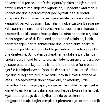
në vend që ti pasonit stafetën lojtarit/epokës së një sistemi
tjetër ju morët me shqelma lojtarin që, ju pasonte stafetën, e
vodhët atë dhe e përdorët për pec byreku, ose si orendi
shtëpiake. Korrupsioni, sa për dijeni, është palca e sistemit
kapitalist, pa korrupsionin, kapitalizmi nuk ekziston. Bazuar në
këtë parim, ne nuk mund të zhdukim korrupsionin si koncept
ekonomik politik, sepse korrupsion ka edhe në trupin e njeriut
midis organeve të tij. Problemi qëndron në faktin se, kishit
parim vjedhjen për të shkatërruar dhe jo vidh duke ndërtuar.
Këto janë problemet që duhet të përballeni me veten, popullin
dhe drejtësinë. Ju ngatërruat kuptimin e stafetës, e cila nga
lënda e parë mund të ishte dru, gur, letër, papirus e të tjera, por
ju sapo patë dru, kujtuat se ishte për të rrahur, e fut e bjerë e
bjerë e fut lojtarit/vendit/popullit të shkretë. Harruat që, ishte
lojë dhe duhej bërë cikli, duke ardhur rreth e rrotull arenës së
jetës. Fatkeqësisht ju donit dajak, dru, shkatërrim, luftë,
përleshje, tym, mjegull, gjak, vrasje për të justifikuar vjedhjet e
krimet tuaja. Ky ishte gabimi juaj, por kujdes beg se ka hendek.
Mjaft bëtë çfarë ju desh bytha, tani do përballeni me
përgjegjsitë tuaja. Lojën olimpike e përmenda jo se jam ndonjë