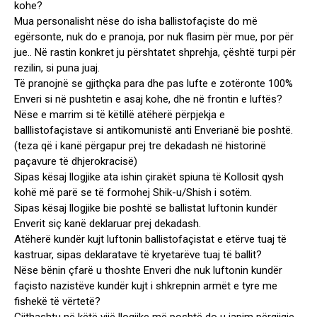
kohe?
Mua personalisht nëse do isha ballistofaçiste do më
egërsonte, nuk do e pranoja, por nuk flasim për mue, por për
jue.. Në rastin konkret ju përshtatet shprehja, çështë turpi për
rezilin, si puna juaj.
Të pranojnë se gjithçka para dhe pas lufte e zotëronte 100%
Enveri si në pushtetin e asaj kohe, dhe në frontin e luftës?
Nëse e marrim si të këtillë atëherë përpjekja e
balllistofaçistave si antikomunistë anti Enverianë bie poshtë.
(teza që i kanë përgapur prej tre dekadash në historinë
paçavure të dhjerokracisë)
Sipas kësaj llogjike ata ishin çirakët spiuna të Kollosit qysh
kohë më parë se të formohej Shik-u/Shish i sotëm.
Sipas kësaj llogjike bie poshtë se ballistat luftonin kundër
Enverit siç kanë deklaruar prej dekadash.
Atëherë kundër kujt luftonin ballistofaçistat e etërve tuaj të
kastruar, sipas deklaratave të kryetarëve tuaj të ballit?
Nëse bënin çfarë u thoshte Enveri dhe nuk luftonin kundër
façisto nazistëve kundër kujt i shkrepnin armët e tyre me
fishekë të vërtetë?