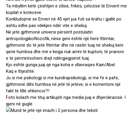
Ta mbyllim këtë çështjen e zilisë, frikës, çelozisë të Enverit me
kopilat e koteceve.
Konkludojmë se Enveri në 45 vjet jua futi sa krahu i gjallë po
ashtu edhe pas vdekjes ndër vite e shekuj.
Në jetë gjithmonë universi përsërit postulatin
antropologjikofilozofik, nëse geni është një herë fitimtar,
gjithmonë do të jetë fitimtar dhe në rastin tuaj në shekuj keni
qenë humbsa dhe më e keqja nuk arrini të kuptoni, të pranoni
e të përmirësoheni drejt ndërgjegjsimit tuaj.
Kjo është gunga juaj që nga koha e vllavrasjes Kain/Abel.
Kaq e thjeshtë.
Ju si me psikologji si me kundrapsikologji, si me fe e pafe,
gjithmonë dilni humbsa në jetë të jetëve, si e komentoni një
fakt të tillë shkencor?!
Foto kolazh me tituj artikujsh nga media juaj e dhjerokracisë. I
gjeni në gugle.