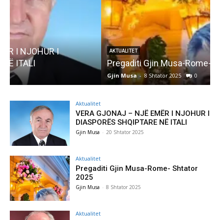
AKTUALITET
Pregaditi Gjin Musa-Rome- Shtator 2025
Gjin Musa
-
8 Shtator 2025
0
G
Aktualitet
VERA GJONAJ – NJË EMËR I NJOHUR I
DIASPORËS SHQIPTARE NË ITALI
Gjin Musa
-
20 Shtator 2025
Aktualitet
Pregaditi Gjin Musa-Rome- Shtator
2025
Gjin Musa
-
8 Shtator 2025
Aktualitet