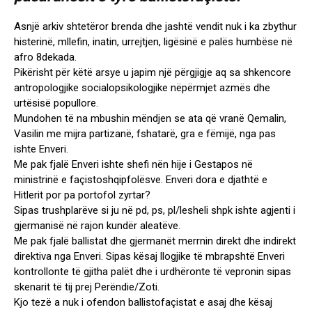
Asnjë arkiv shtetëror brenda dhe jashtë vendit nuk i ka zbythur
histerinë, mllefin, inatin, urrejtjen, ligësinë e palës humbëse në
afro 8dekada.
Pikërisht për këtë arsye u japim një përgjigje aq sa shkencore
antropologjike socialopsikologjike nëpërmjet azmës dhe
urtësisë popullore.
Mundohen të na mbushin mëndjen se ata që vranë Qemalin,
Vasilin me mijra partizanë, fshatarë, gra e fëmijë, nga pas
ishte Enveri.
Me pak fjalë Enveri ishte shefi nën hije i Gestapos në
ministrinë e façistoshqipfolësve. Enveri dora e djathtë e
Hitlerit por pa portofol zyrtar?
Sipas trushplarëve si ju në pd, ps, pl/lesheli shpk ishte agjenti i
gjermanisë në rajon kundër aleatëve.
Me pak fjalë ballistat dhe gjermanët merrnin direkt dhe indirekt
direktiva nga Enveri. Sipas kësaj llogjike të mbrapshtë Enveri
kontrollonte të gjitha palët dhe i urdhëronte të vepronin sipas
skenarit të tij prej Perëndie/Zoti.
Kjo tezë a nuk i ofendon ballistofaçistat e asaj dhe kësaj