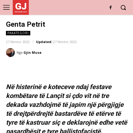
GJ
DRITARE E RE
Genta Petrit
PAKATEGORI
27 Nëntor 2022
Updated:
27 Nëntor 2022
Nga
Gjin Musa
Në histerinë e koteceve ndaj festave
kombëtare të Lançit si çdo vit në tre
dekada vazhdojmë të japim një përgjigje
të drejtpërdrejtë bastardëve të etërve të
tyre të kastruar siç e deklarojnë edhe vetë
pasardhësit e tyre ballistofaçistë.