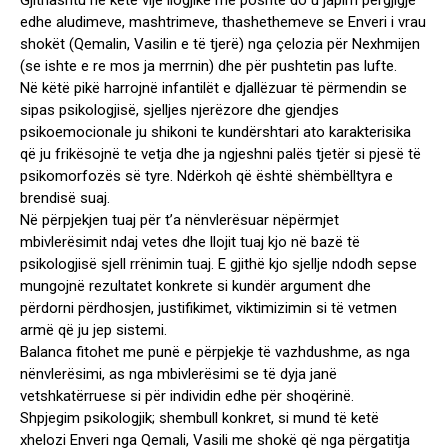
Gjithashtu në këtë vijë llogjike më poshtë do u japim përgjigje
edhe aludimeve, mashtrimeve, thashethemeve se Enveri i vrau
shokët (Qemalin, Vasilin e të tjerë) nga çelozia për Nexhmijen
(se ishte e re mos ja merrnin) dhe për pushtetin pas lufte.
Në këtë pikë harrojnë infantilët e djallëzuar të përmendin se
sipas psikologjisë, sjelljes njerëzore dhe gjendjes
psikoemocionale ju shikoni te kundërshtari ato karakterisika
që ju frikësojnë te vetja dhe ja ngjeshni palës tjetër si pjesë të
psikomorfozës së tyre. Ndërkoh që është shëmbëlltyra e
brendisë suaj.
Në përpjekjen tuaj për t’a nënvlerësuar nëpërmjet
mbivlerësimit ndaj vetes dhe llojit tuaj kjo në bazë të
psikologjisë sjell rrënimin tuaj. E gjithë kjo sjellje ndodh sepse
mungojnë rezultatet konkrete si kundër argument dhe
përdorni përdhosjen, justifikimet, viktimizimin si të vetmen
armë që ju jep sistemi.
Balanca fitohet me punë e përpjekje të vazhdushme, as nga
nënvlerësimi, as nga mbivlerësimi se të dyja janë
vetshkatërruese si për individin edhe për shoqërinë.
Shpjegim psikologjik; shembull konkret, si mund të ketë
xhelozi Enveri nga Qemali, Vasili me shokë që nga përgatitja