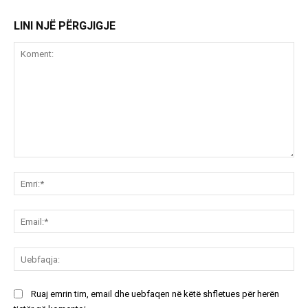
LINI NJË PËRGJIGJE
Koment:
Emr
Ema
Ue
Ruaj emrin tim, email dhe uebfaqen në këtë shfletues për herën