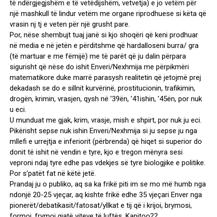
të ndërgjegjshëm e të vetëdijshëm, vetvetja) e jo vetëm për
një mashkull të lindur vetëm me organe riprodhuese si këta që
vrasin nj tj e veten për një grusht pare.
Por, nëse shembujt tuaj janë si kjo shoqëri që keni prodhuar
në media e në jetën e përditshme që hardalloseni burra/ gra
(të martuar e me fëmijë) me të parët që ju dalin përpara
sigurisht që nëse do ishit Enveri/Nexhmija me përpikmëri
matematikore duke marrë parasysh realitetin që jetojmë prej
dekadash se do e sillnit kurvërinë, prostitucionin, trafikimin,
drogën, krimin, vrasjen, qysh në ’39ën, ’41ishin, ’45ën, por nuk
u eci.
U munduat me gjak, krim, vrasje, mish e shpirt, por nuk ju eci.
Pikërisht sepse nuk ishin Enveri/Nexhmija si ju sepse ju nga
mllefi e urrejtja e inferiorit (përbrenda) që hiqet si superior do
donit të ishit në vendin e tyre, kjo e tregon mënyra sesi
veproni ndaj tyre edhe pas vdekjes së tyre biologjike e politike.
Por s’patët fat në këtë jetë.
Prandaj ju o publiko, aq sa ka frikë piti im se mo më humb nga
ndonjë 20-25 vjeçar, aq kishte frikë edhe 35 vjeçari Enver nga
pionerët/debatikasit/fatosat/yllkat e tij që i krijoi, brymosi,
formoi, frymoi gjatë viteve të luftës. Kapitoo??