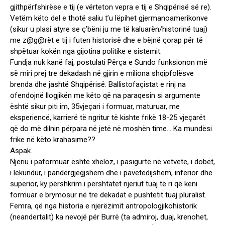
gjithpërfshirëse e tij (e vërteton vepra e tij e Shqipërisë së re).
Vetëm këto del e thotë saliu t’u lëpihet gjermanoamerikonve
(sikur u plasi atyre se ç’bëni ju me të kaluarën/historinë tuaj)
me z@g@rët e tij i futen historisë dhe e bëjnë çorap për të
shpëtuar kokën nga gijotina politike e sistemit.
Fundja nuk kanë faj, postulati Përça e Sundo funksionon më
së miri prej tre dekadash në gjirin e miliona shqipfolësve
brenda dhe jashtë Shqipërisë. Ballistofaçistat e rinj na
ofendojnë llogjikën me këto që na paraqesin si argumente
është sikur piti im, 35vjeçari i formuar, maturuar, me
eksperiencë, karrierë të ngritur të kishte frikë 18-25 vjeçarët
që do më dilnin përpara në jetë në moshën time… Ka mundësi
frike në këto krahasime??
Aspak.
Njeriu i paformuar është xheloz, i pasigurtë në vetvete, i dobët,
i lëkundur, i pandërgjegjshëm dhe i pavetëdijshëm, inferior dhe
superior, ky përshkrim i përshtatet njeriut tuaj të ri që keni
formuar e brymosur në tre dekadat e pushtetit tuaj pluralist.
Femra, që nga historia e njerëzimit antropologjikohistorik
(neandertalit) ka nevojë për Burrë (ta admiroj, duaj, krenohet,