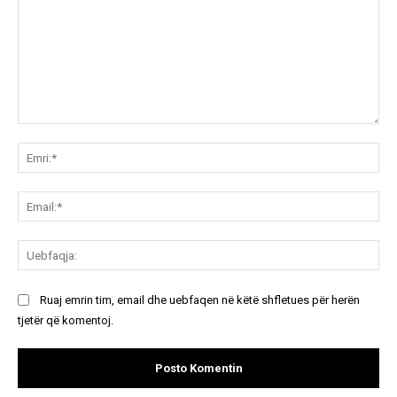
Koment:
Emr
Ema
Ue
Ruaj emrin tim, email dhe uebfaqen në këtë shfletues për herën
tjetër që komentoj.