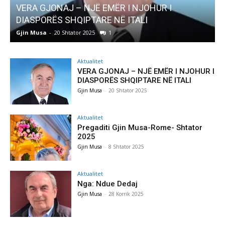
AKTUALITET
Pregaditi Gjin Musa-Rome- Shtator 2025
Gjin Musa
-
8 Shtator 2025
0
Aktualitet
VERA GJONAJ – NJË EMËR I NJOHUR I
DIASPORËS SHQIPTARE NË ITALI
Gjin Musa
-
20 Shtator 2025
Aktualitet
Pregaditi Gjin Musa-Rome- Shtator
2025
Gjin Musa
-
8 Shtator 2025
Aktualitet
Nga: Ndue Dedaj
Gjin Musa
-
28 Korrik 2025