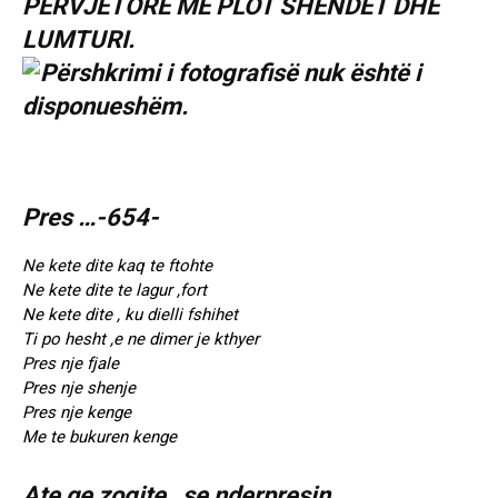
PERVJETORE ME PLOT SHENDET DHE
LUMTURI.
Pres …-654-
Ne kete dite kaq te ftohte
Ne kete dite te lagur ,fort
Ne kete dite , ku dielli fshihet
Ti po hesht ,e ne dimer je kthyer
Pres nje fjale
Pres nje shenje
Pres nje kenge
Me te bukuren kenge
Ate qe zogjte , se nderpresin