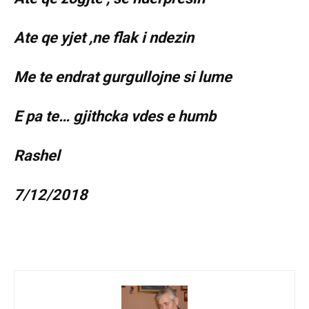
Ate qe yjet ,ne flak i ndezin
Me te endrat gurgullojne si lume
E pa te… gjithcka vdes e humb
Rashel
7/12/2018