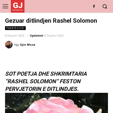
GJ
DRITARE E RE
Gezuar ditlindjen Rashel Solomon
PAKATEGORI
8 Dhjetor 2022
Updated:
8 Dhjetor 2022
Nga
Gjin Musa
SOT POETJA DHE SHKRIMTARIA
“RASHEL SOLOMON” FESTON
PERVJETORIN E DITLINDJES.