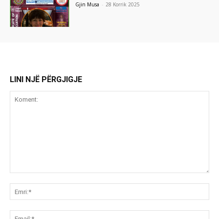
Gjin Musa
-
28 Korrik 2025
LINI NJË PËRGJIGJE
Koment:
Emr
Ema