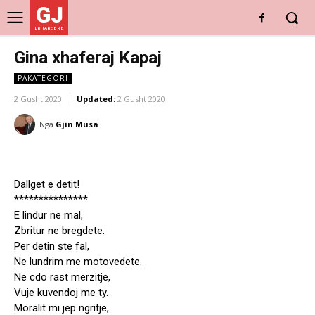
GJ
DRITARE E RE
Gina xhaferaj Kapaj
PAKATEGORI
2 Gusht 2020
Updated:
2 Gusht 2020
Nga
Gjin Musa
Dallget e detit!
***************
E lindur ne mal,
Zbritur ne bregdete.
Per detin ste fal,
Ne lundrim me motovedete.
Ne cdo rast merzitje,
Vuje kuvendoj me ty.
Moralit mi jep ngritje,