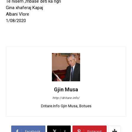
Te nisem ,mbase deti ka ngri
Gina xhaferaj Kapaj
Albani Vlore
1/08/2020
Gjin Musa
http://dritare.info/
Dritare.Info Gjin Musa, Botues
Facebook
X
Pinterest