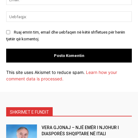
Ue
Ruaj emrin tim, email dhe uebfaqen në këtë shfletues për herën
tjetër që komentoj.
This site uses Akismet to reduce spam.
Learn how your
comment data is processed.
SHKRIMET E FUNDIT
VERA GJONAJ – NJË EMËR I NJOHUR I
DIASPORËS SHQIPTARE NË ITALI