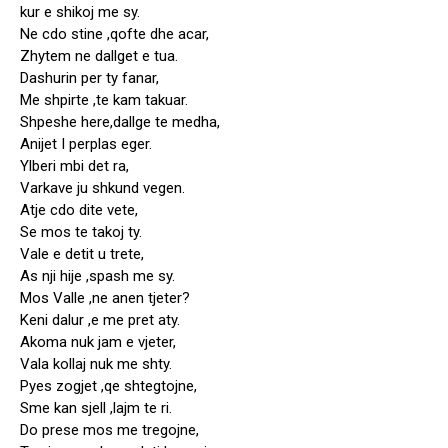
kur e shikoj me sy.
Ne cdo stine ,qofte dhe acar,
Zhytem ne dallget e tua.
Dashurin per ty fanar,
Me shpirte ,te kam takuar.
Shpeshe here,dallge te medha,
Anijet I perplas eger.
Ylberi mbi det ra,
Varkave ju shkund vegen.
Atje cdo dite vete,
Se mos te takoj ty.
Vale e detit u trete,
As nji hije ,spash me sy.
Mos Valle ,ne anen tjeter?
Keni dalur ,e me pret aty.
Akoma nuk jam e vjeter,
Vala kollaj nuk me shty.
Pyes zogjet ,qe shtegtojne,
Sme kan sjell ,lajm te ri.
Do prese mos me tregojne,