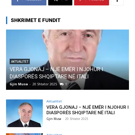
SHKRIMET E FUNDIT
AKTUALITET
VERA GJONAJ – NJË EMËR I NJOHUR I
DIASPORËS SHQIPTARE NË ITALI
Gjin Musa
-
20 Shtator 2025
1
G
Aktualitet
VERA GJONAJ – NJË EMËR I NJOHUR I
DIASPORËS SHQIPTARE NË ITALI
Gjin Musa
-
20 Shtator 2025
Aktualitet