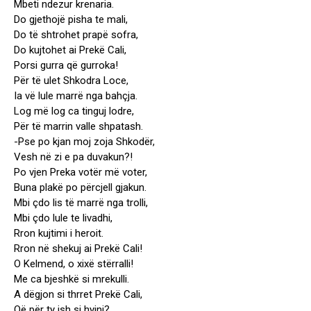
Mbeti ndezur krenaria.
Do gjethojë pisha te mali,
Do të shtrohet prapë sofra,
Do kujtohet ai Prekë Cali,
Porsi gurra që gurroka!
Për të ulet Shkodra Loce,
Ia vë lule marrë nga bahçja.
Log më log ca tinguj lodre,
Për të marrin valle shpatash.
-Pse po kjan moj zoja Shkodër,
Vesh në zi e pa duvakun?!
Po vjen Preka votër më voter,
Buna plakë po përcjell gjakun.
Mbi çdo lis të marrë nga trolli,
Mbi çdo lule te livadhi,
Rron kujtimi i heroit.
Rron në shekuj ai Prekë Cali!
O Kelmend, o xixë stërralli!
Me ca bjeshkë si mrekulli.
A dëgjon si thrret Prekë Cali,
Që për ty ish si hyjni?