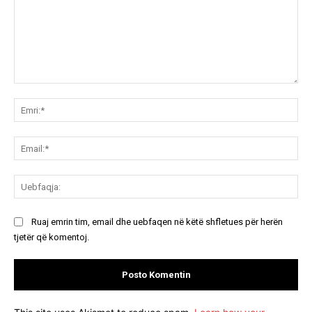
Koment:
Emr
Ema
Ue
Ruaj emrin tim, email dhe uebfaqen në këtë shfletues për herën
tjetër që komentoj.