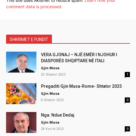
This site uses Akismet to reduce spam.
Learn how your
comment data is processed.
SHKRIMET E FUNDIT
VERA GJONAJ – NJË EMËR I NJOHUR I
DIASPORËS SHQIPTARE NË ITALI
Gjin Musa
20 Shtator 2025
1
Pregaditi Gjin Musa-Rome- Shtator 2025
Gjin Musa
8 Shtator 2025
0
Nga: Ndue Dedaj
Gjin Musa
28 Korrik 2025
0