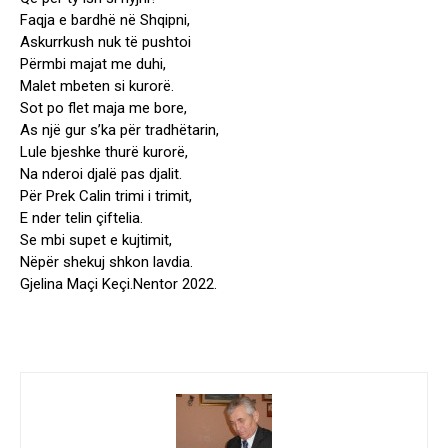
Faqja e bardhë në Shqipni,
Askurrkush nuk të pushtoi
Përmbi majat me duhi,
Malet mbeten si kurorë.
Sot po flet maja me bore,
As një gur s’ka për tradhëtarin,
Lule bjeshke thurë kurorë,
Na nderoi djalë pas djalit.
Për Prek Calin trimi i trimit,
E nder telin çiftelia.
Se mbi supet e kujtimit,
Nëpër shekuj shkon lavdia.
Gjelina Maçi Keçi.Nentor 2022.