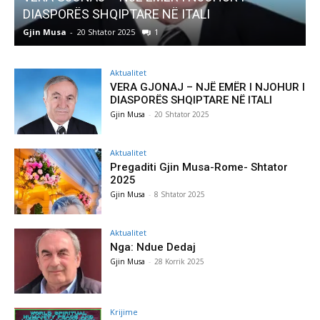
Pregaditi Gjin Musa-Rome- Shtator 2025
Gjin Musa
-
8 Shtator 2025
0
Aktualitet
VERA GJONAJ – NJË EMËR I NJOHUR I
DIASPORËS SHQIPTARE NË ITALI
Gjin Musa
-
20 Shtator 2025
Aktualitet
Pregaditi Gjin Musa-Rome- Shtator
2025
Gjin Musa
-
8 Shtator 2025
Aktualitet
Nga: Ndue Dedaj
Gjin Musa
-
28 Korrik 2025
Krijime