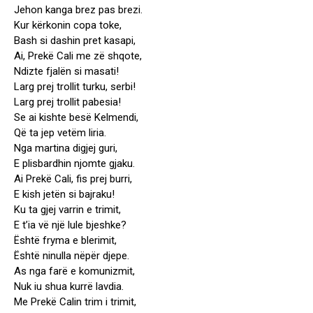
Jehon kanga brez pas brezi.
Kur kërkonin copa toke,
Bash si dashin pret kasapi,
Ai, Prekë Cali me zë shqote,
Ndizte fjalën si masati!
Larg prej trollit turku, serbi!
Larg prej trollit pabesia!
Se ai kishte besë Kelmendi,
Që ta jep vetëm liria.
Nga martina digjej guri,
E plisbardhin njomte gjaku.
Ai Prekë Cali, fis prej burri,
E kish jetën si bajraku!
Ku ta gjej varrin e trimit,
E t’ia vë një lule bjeshke?
Është fryma e blerimit,
Është ninulla nëpër djepe.
As nga farë e komunizmit,
Nuk iu shua kurrë lavdia.
Me Prekë Calin trim i trimit,