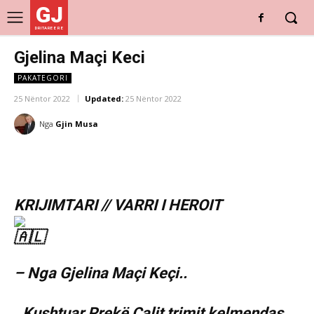
GJ
DRITARE E RE
Gjelina Maçi Keci
PAKATEGORI
25 Nëntor 2022
Updated:
25 Nëntor 2022
Nga
Gjin Musa
KRIJIMTARI // VARRI I HEROIT
– Nga Gjelina Maçi Keçi..
..Kushtuar Prekë Calit trimit kelmendas,