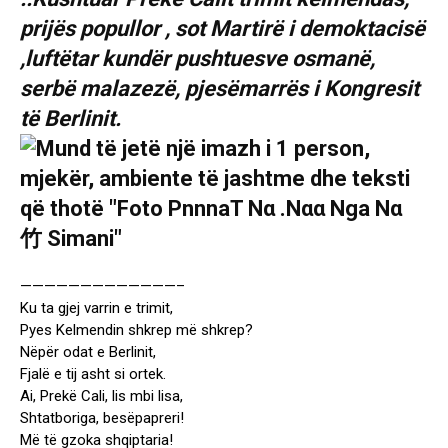
prijës popullor , sot Martirë i demoktacisë
,luftëtar kundër pushtuesve osmanë,
serbë malazezë, pjesëmarrës i Kongresit
të Berlinit.
—————————————–
Ku ta gjej varrin e trimit,
Pyes Kelmendin shkrep më shkrep?
Nëpër odat e Berlinit,
Fjalë e tij asht si ortek.
Ai, Prekë Cali, lis mbi lisa,
Shtatboriga, besëpapreri!
Më të gzoka shqiptaria!