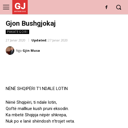
GJ
DRITARE E RE
Gjon Bushgjokaj
PAKATEGORI
27 Janar 2020
Updated:
27 Janar 2020
Nga
Gjin Musa
NËNË SHQIPËRI T’I NDALE LOTIN
Nënë Shqipëri, ti ndale lotin,
Qoftë mallkue kush pruni eksodin.
Ka mbetë Shqipja nëpër shkrepa,
Nuk po e lanë shëndosh n’trojet veta.