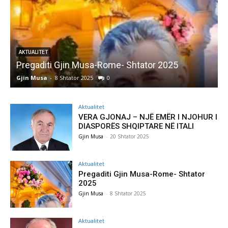
AKTUALITET
Pregaditi Gjin Musa-Rome- Shtator 2025
Gjin Musa
-
8 Shtator 2025
0
G
Aktualitet
VERA GJONAJ – NJË EMËR I NJOHUR I
DIASPORËS SHQIPTARE NË ITALI
Gjin Musa
-
20 Shtator 2025
Aktualitet
Pregaditi Gjin Musa-Rome- Shtator
2025
Gjin Musa
-
8 Shtator 2025
Aktualitet