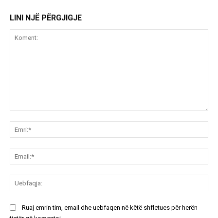
LINI NJË PËRGJIGJE
Koment:
Emr
Ema
Ue
Ruaj emrin tim, email dhe uebfaqen në këtë shfletues për herën