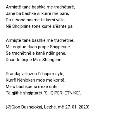
Armiqtë tanë bashkë me tradhëtarë,
Janë ba bashkë si kurrë më parë,
Po i thonë hasmit të kemi vëlla,
Në Shqipninë tonë kurrë s’është pa.
Armiqtë tanë bashkë me tradhëtinë,
Me coptue duan prapë Shqipërinë.
Se tradhëtinë e kanë ndër gene,
Duan të bëjnë Mini-Shengene.
Prandaj vëllazën t’i hapim sytë,
Kurrë Nënloken mos me koritë.
Me u bashkue si rreze drite,
Të gjithë shqiptarët “SHQIPËRI ETNIKE”.
(@Gjon Bushgjokaj, Lezhë, më 27. 01. 2020)